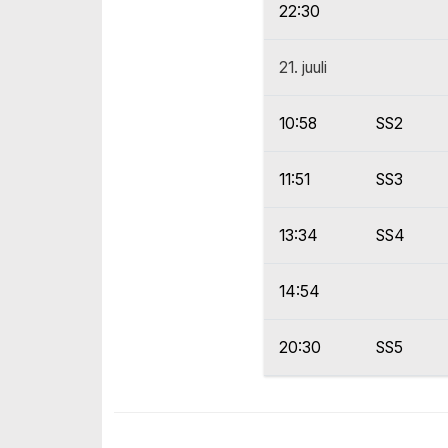
22:30
21. juuli
10:58
SS2
11:51
SS3
13:34
SS4
14:54
20:30
SS5