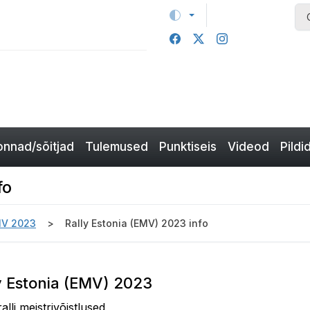
nnad/sõitjad
Tulemused
Punktiseis
Videod
Pildi
fo
MV 2023
Rally Estonia (EMV) 2023 info
ly Estonia (EMV) 2023
ralli meistrivõistlused