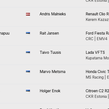
CKR Estonia
Andris Malnieks
Renault Clio R
Kerem Kazaz
snapuu
Rait Jansen
Ford Fiesta R
CRC | EMV4
Taivo Tuusis
Lada VFTS
Kupatama Mot
Marvo Metsma
Honda Civic 
MS Racing |
s
Holger Enok
Citroen C2 
CKR Estonia 