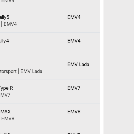
 | EMV4
ally5
EMV4
 | EMV4
ally4
EMV4
EMV Lada
orsport | EMV Lada
Type R
EMV7
 EMV7
R2MAX
EMV8
| EMV8