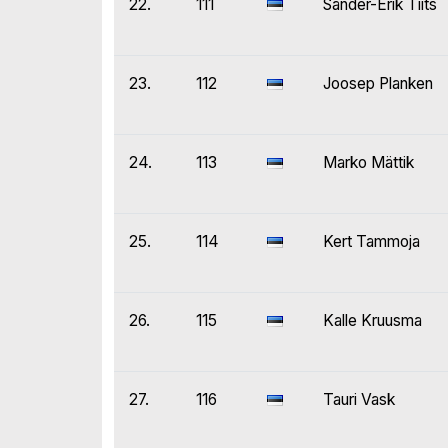
22.
111
Sander-Erik Tiits
23.
112
Joosep Planken
24.
113
Marko Mättik
25.
114
Kert Tammoja
26.
115
Kalle Kruusma
27.
116
Tauri Vask