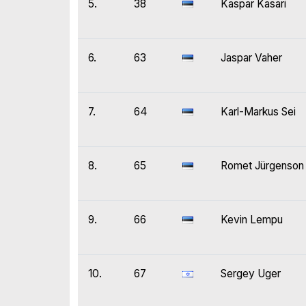
5.
38
Kaspar Kasari
6.
63
Jaspar Vaher
7.
64
Karl-Markus Sei
8.
65
Romet Jürgenson
9.
66
Kevin Lempu
10.
67
Sergey Uger