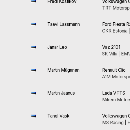
Fredi Kostikov
Volkswagen Go
TRT Motorsp
Taavi Lassmann
Ford Fiesta R
CKR Estonia 
Janar Leo
Vaz 2101
SK Villu | EM
Martin Müganen
Renault Clio
A1M Motorspo
Martin Jaanus
Lada VFTS
Milrem Motor
Tanel Vask
Volkswagen Go
MS Racing |