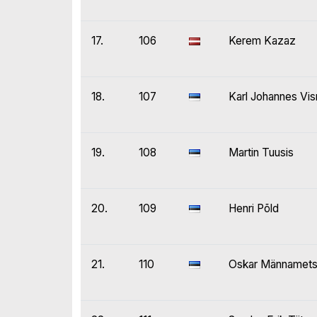
17.
106
Kerem Kazaz
18.
107
Karl Johannes Vi
19.
108
Martin Tuusis
20.
109
Henri Põld
21.
110
Oskar Männamet