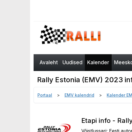
Avaleht
Uudised
Kalender
Meesko
Rally Estonia (EMV) 2023 in
Portaal
EMV kalendrid
Kalender E
Etapi info - Ral
Võistlussari: Eesti auto