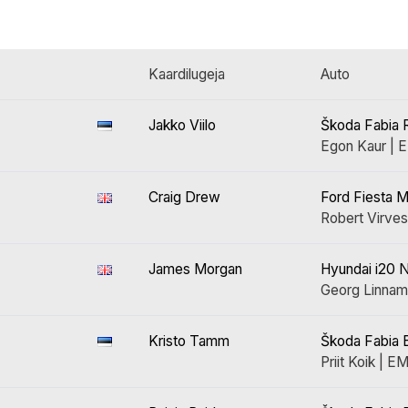
Kaardilugeja
Auto
Jakko Viilo
Škoda Fabia R
Egon Kaur |
Craig Drew
Ford Fiesta Mk
Robert Virve
James Morgan
Hyundai i20 N
Georg Linna
Kristo Tamm
Škoda Fabia 
Priit Koik | 