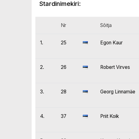
Stardinimekiri:
Nr
Sõitja
1.
25
Egon Kaur
2.
26
Robert Virves
3.
28
Georg Linnamäe
4.
37
Priit Koik