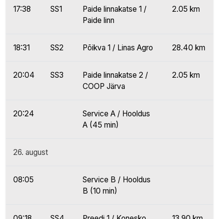
17:38
SS1
Paide linnakatse 1 /
2.05 km
Paide linn
18:31
SS2
Põikva 1 / Linas Agro
28.40 km
20:04
SS3
Paide linnakatse 2 /
2.05 km
COOP Järva
20:24
Service A / Hooldus
A (45 min)
26. august
08:05
Service B / Hooldus
B (10 min)
09:18
SS4
Preedi 1 / Konesko
13.90 km