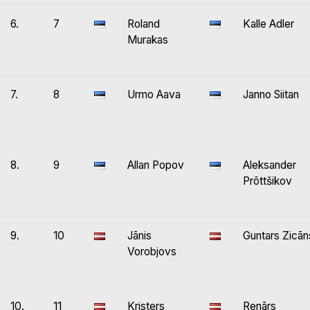
6.
7
Roland
Kalle Adler
Murakas
7.
8
Urmo Aava
Janno Siitan
8.
9
Allan Popov
Aleksander
Prõttšikov
9.
10
Jānis
Guntars Zicān
Vorobjovs
10.
11
Kristers
Renārs