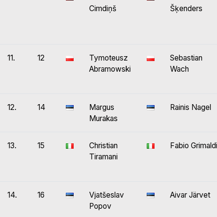
Cimdiņš
Šķenders
11.
12
Tymoteusz
Sebastian
Abramowski
Wach
12.
14
Margus
Rainis Nagel
Murakas
13.
15
Christian
Fabio Grimald
Tiramani
14.
16
Vjatšeslav
Aivar Järvet
Popov