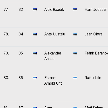
77.
82
Alex Raadik
Harri Jõessar
78.
84
Ants Uustalu
Jaan Ohtra
79.
85
Alexander
Fränk Barano
Annus
80.
86
Esmar-
Raiko Lille
Arnold Unt
81.
87
Arno
Mati Solom