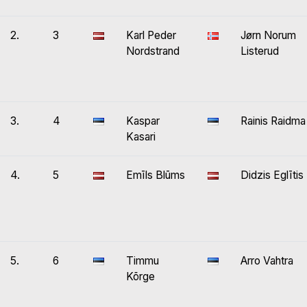
2.
3
Karl Peder
Jørn Norum
Nordstrand
Listerud
3.
4
Kaspar
Rainis Raidma
Kasari
4.
5
Emīls Blūms
Didzis Eglītis
5.
6
Timmu
Arro Vahtra
Kõrge