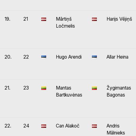
19.
21
Mārtiņš
Harijs Vējiņš
Ločmelis
20.
22
Hugo Arendi
Allar Heina
21.
23
Mantas
Žygimantas
Bartkuvėnas
Bagonas
22.
24
Can Alakoč
Andris
Mālnieks