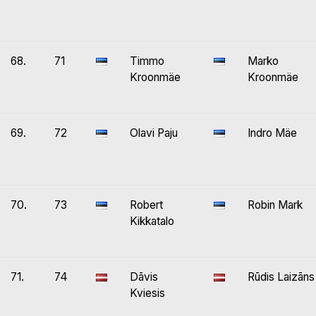
68.
71
Timmo
Marko
Kroonmäe
Kroonmäe
69.
72
Olavi Paju
Indro Mäe
70.
73
Robert
Robin Mark
Kikkatalo
71.
74
Dāvis
Rūdis Laizāns
Kviesis