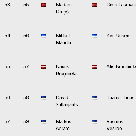
53.
55
Madars
Gints Lasmani
Dīriņš
54.
56
Mihkel
Keit Uusen
Mändla
55.
57
Nauris
Atis Bruņiniek
Bruņinieks
56.
58
David
Taaniel Tigas
Sultanjants
57.
59
Markus
Rasmus
Abram
Vesiloo