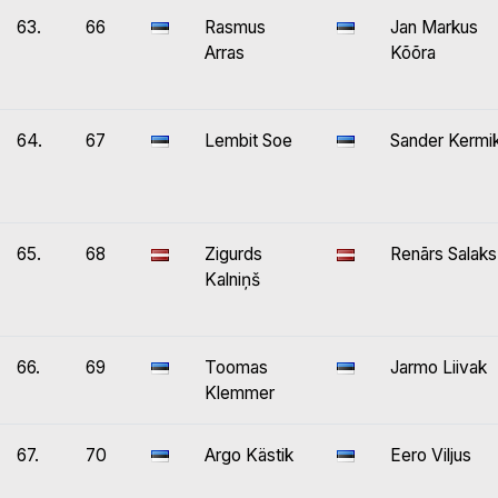
63.
66
Rasmus
Jan Markus
Arras
Kõõra
64.
67
Lembit Soe
Sander Kermi
65.
68
Zigurds
Renārs Salaks
Kalniņš
66.
69
Toomas
Jarmo Liivak
Klemmer
67.
70
Argo Kästik
Eero Viljus