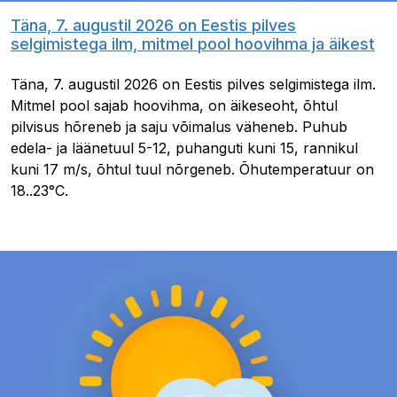
Täna, 7. augustil 2026 on Eestis pilves
selgimistega ilm, mitmel pool hoovihma ja äikest
Täna, 7. augustil 2026 on Eestis pilves selgimistega ilm.
Mitmel pool sajab hoovihma, on äikeseoht, õhtul
pilvisus hõreneb ja saju võimalus väheneb. Puhub
edela- ja läänetuul 5-12, puhanguti kuni 15, rannikul
kuni 17 m/s, õhtul tuul nõrgeneb. Õhutemperatuur on
18..23°C.