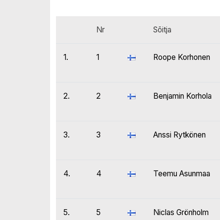
Nr
Sõitja
1.
1
Roope Korhonen
2.
2
Benjamin Korhola
3.
3
Anssi Rytkönen
4.
4
Teemu Asunmaa
5.
5
Niclas Grönholm