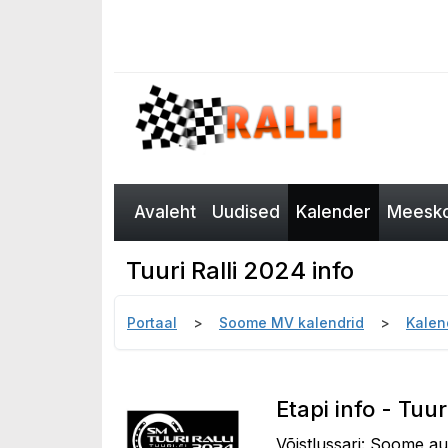
Avaleht
Uudised
Kalender
Meesko
Tuuri Ralli 2024 info
Portaal
Soome MV kalendrid
Kalen
Etapi info - Tuur
Võistlussari: Soome aut