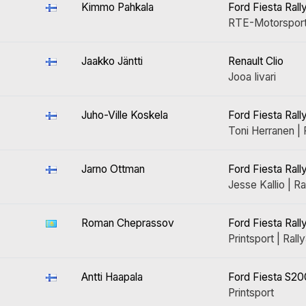
Kimmo Pahkala
Ford Fiesta Rall
RTE-Motorsport 
Jaakko Jäntti
Renault Clio
Jooa Iivari
Juho-Ville Koskela
Ford Fiesta Rall
Toni Herranen | 
Jarno Ottman
Ford Fiesta Rall
Jesse Kallio | Ra
Roman Cheprassov
Ford Fiesta Rall
Printsport | Rall
Antti Haapala
Ford Fiesta S2
Printsport