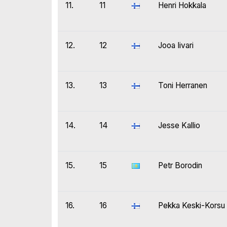
11.
11
Henri Hokkala
12.
12
Jooa Iivari
13.
13
Toni Herranen
14.
14
Jesse Kallio
15.
15
Petr Borodin
16.
16
Pekka Keski-Korsu