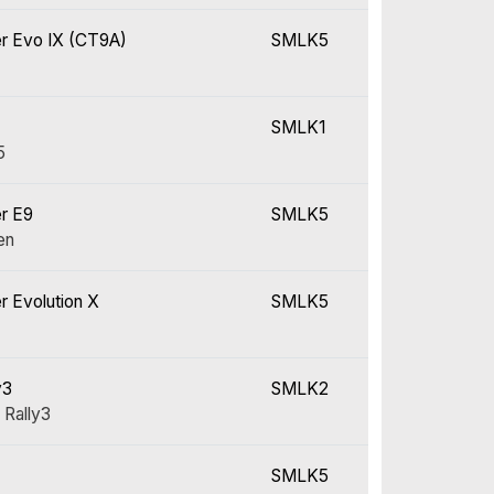
er Evo IX (CT9A)
SMLK5
SMLK1
5
er E9
SMLK5
en
r Evolution X
SMLK5
y3
SMLK2
 Rally3
SMLK5