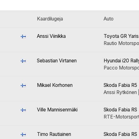
Kaardilugeja
Auto
Anssi Viinikka
Toyota GR Yaris
Rautio Motorspor
Sebastian Virtanen
Hyundai i20 Rall
Pacco Motorspor
Mikael Korhonen
Skoda Fabia R5
Anssi Rytkönen 
Ville Mannisenmäki
Skoda Fabia RS
RTE-Motorspor
Timo Rautiainen
Skoda Fabia RS