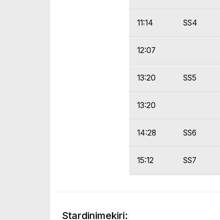
11:14
SS4
12:07
13:20
SS5
13:20
14:28
SS6
15:12
SS7
Stardinimekiri: