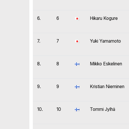
6.
6
Hikaru Kogure
7.
7
Yuki Yamamoto
8.
8
Mikko Eskelinen
9.
9
Kristian Nieminen
10.
10
Tommi Jylhä