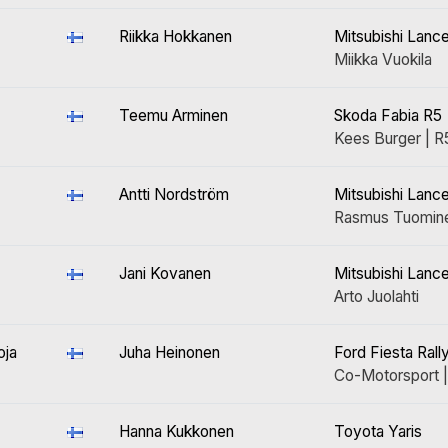
Riikka Hokkanen
Mitsubishi Lanc
Miikka Vuokila
Teemu Arminen
Skoda Fabia R5
Kees Burger | R
Antti Nordström
Mitsubishi Lanc
Rasmus Tuomin
Jani Kovanen
Mitsubishi Lance
Arto Juolahti
oja
Juha Heinonen
Ford Fiesta Rall
Co-Motorsport |
Hanna Kukkonen
Toyota Yaris