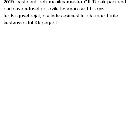
2019. aasta autoralli maailmameister Ott Tänak pani end
nädalavahetusel proovile tavapärasest hoopis
teistsugusel rajal, osaledes esimest korda maasturite
kestvussõidul Klaperjaht.