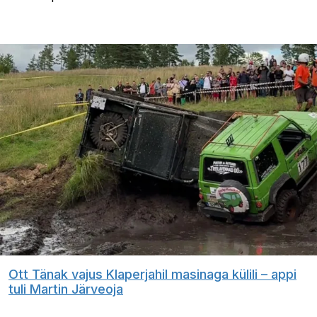
Ott Tänak vajus Klaperjahil masinaga külili – appi
tuli Martin Järveoja