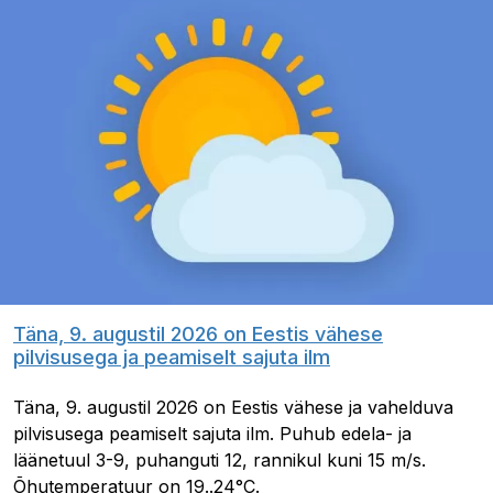
Täna, 9. augustil 2026 on Eestis vähese
pilvisusega ja peamiselt sajuta ilm
Täna, 9. augustil 2026 on Eestis vähese ja vahelduva
pilvisusega peamiselt sajuta ilm. Puhub edela- ja
läänetuul 3-9, puhanguti 12, rannikul kuni 15 m/s.
Õhutemperatuur on 19..24°C.