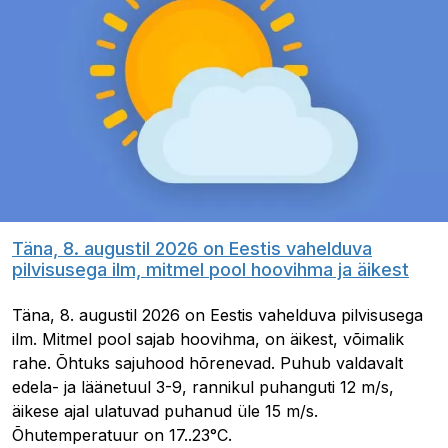
Täna, 8. augustil 2026 on Eestis vahelduva
pilvisusega ilm, mitmel pool hoovihma ja äikest
Täna, 8. augustil 2026 on Eestis vahelduva pilvisusega
ilm. Mitmel pool sajab hoovihma, on äikest, võimalik
rahe. Õhtuks sajuhood hõrenevad. Puhub valdavalt
edela- ja läänetuul 3-9, rannikul puhanguti 12 m/s,
äikese ajal ulatuvad puhanud üle 15 m/s.
Õhutemperatuur on 17..23°C.