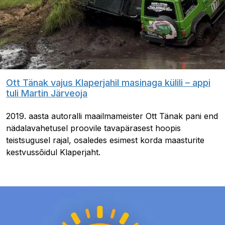
Ott Tänak vajus Klaperjahil masinaga külili – appi
tuli Martin Järveoja
2019. aasta autoralli maailmameister Ott Tänak pani end
nädalavahetusel proovile tavapärasest hoopis
teistsugusel rajal, osaledes esimest korda maasturite
kestvussõidul Klaperjaht.