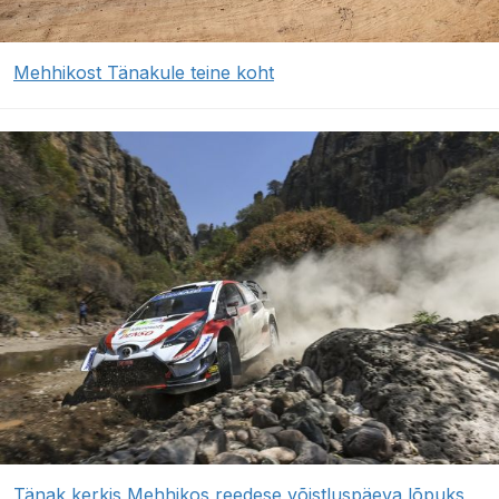
Mehhikost Tänakule teine koht
Tänak kerkis Mehhikos reedese võistluspäeva lõpuks