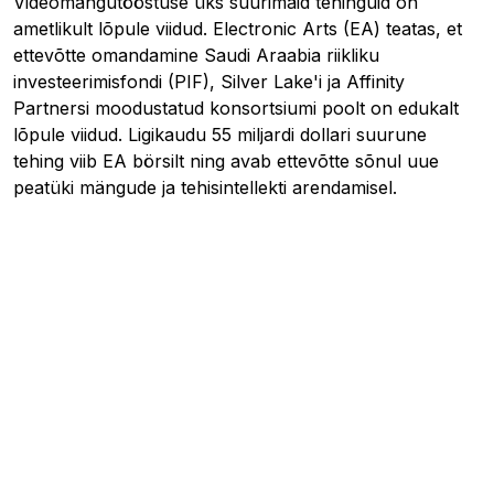
Videomängutööstuse üks suurimaid tehinguid on
ametlikult lõpule viidud. Electronic Arts (EA) teatas, et
ettevõtte omandamine Saudi Araabia riikliku
investeerimisfondi (PIF), Silver Lake'i ja Affinity
Partnersi moodustatud konsortsiumi poolt on edukalt
lõpule viidud. Ligikaudu 55 miljardi dollari suurune
tehing viib EA börsilt ning avab ettevõtte sõnul uue
peatüki mängude ja tehisintellekti arendamisel.