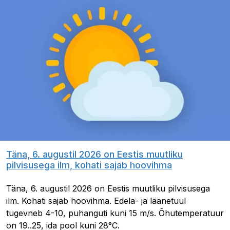
Täna, 6. augustil 2026 on Eestis muutliku
pilvisusega ilm, kohati sajab hoovihma
Täna, 6. augustil 2026 on Eestis muutliku pilvisusega
ilm. Kohati sajab hoovihma. Edela- ja läänetuul
tugevneb 4-10, puhanguti kuni 15 m/s. Õhutemperatuur
on 19..25, ida pool kuni 28°C.