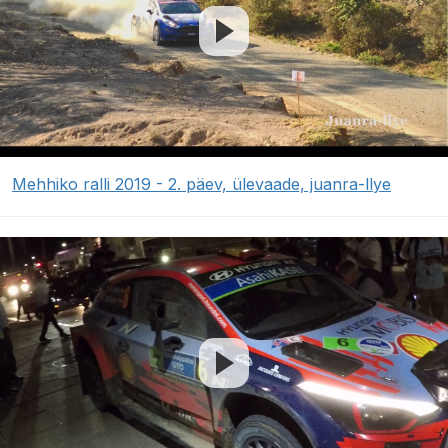
Mehhiko ralli 2019 - 2. päev, ülevaade, juanra-llye