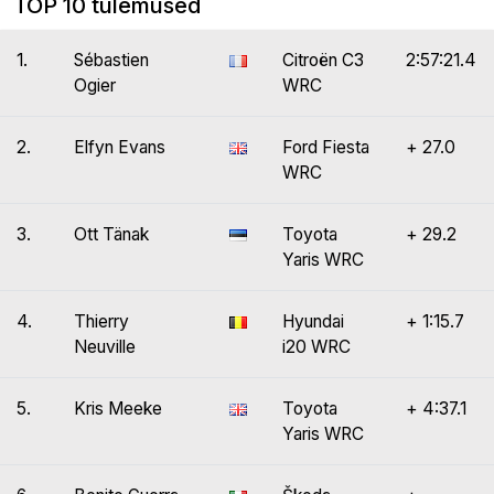
TOP 10 tulemused
1.
Sébastien
Citroën C3
2:57:21.4
Ogier
WRC
2.
Elfyn Evans
Ford Fiesta
+ 27.0
WRC
3.
Ott Tänak
Toyota
+ 29.2
Yaris WRC
4.
Thierry
Hyundai
+ 1:15.7
Neuville
i20 WRC
5.
Kris Meeke
Toyota
+ 4:37.1
Yaris WRC