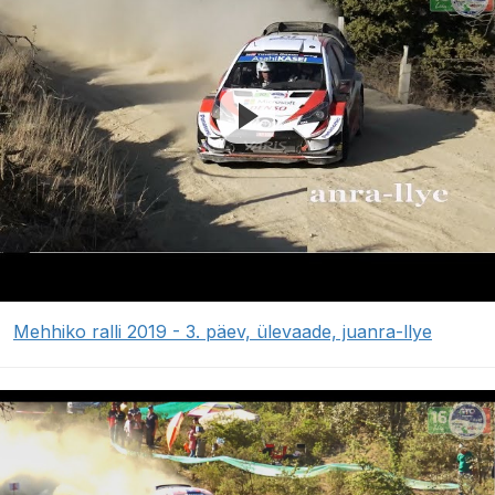
Mehhiko ralli 2019 - 3. päev, ülevaade, juanra-llye