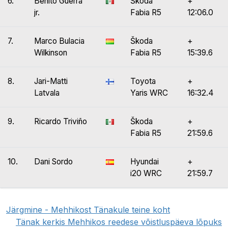
6.
Benito Guerra
Škoda
+
jr.
Fabia R5
12:06.0
7.
Marco Bulacia
Škoda
+
Wilkinson
Fabia R5
15:39.6
8.
Jari-Matti
Toyota
+
Latvala
Yaris WRC
16:32.4
9.
Ricardo Triviño
Škoda
+
Fabia R5
21:59.6
10.
Dani Sordo
Hyundai
+
i20 WRC
21:59.7
Järgmine - Mehhikost Tänakule teine koht
Tänak kerkis Mehhikos reedese võistluspäeva lõpuks