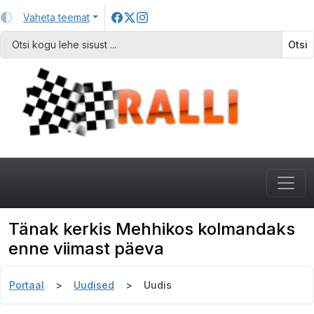
Vaheta teemat
Otsi
Tänak kerkis Mehhikos kolmandaks
enne viimast päeva
Portaal
Uudised
Uudis