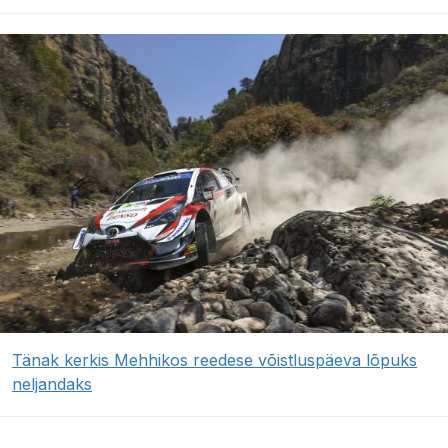
Tänak kerkis Mehhikos reedese võistluspäeva lõpuks
neljandaks