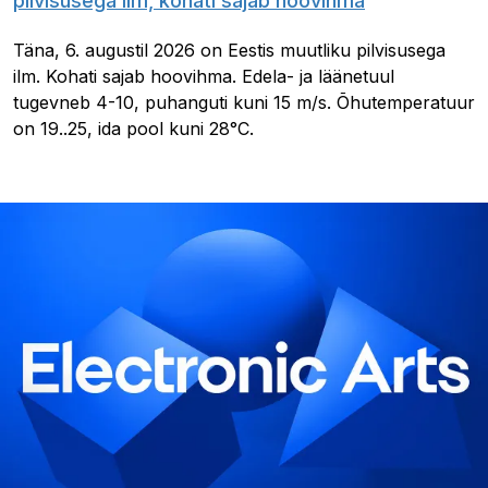
pilvisusega ilm, kohati sajab hoovihma
Täna, 6. augustil 2026 on Eestis muutliku pilvisusega
ilm. Kohati sajab hoovihma. Edela- ja läänetuul
tugevneb 4-10, puhanguti kuni 15 m/s. Õhutemperatuur
on 19..25, ida pool kuni 28°C.