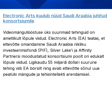
Electronic Arts kuulub nüüd Saudi Araabia juhitud
konsortsiumile
Videomängutööstuse üks suurimaid tehinguid on
ametlikult lõpule viidud. Electronic Arts (EA) teatas, et
ettevõtte omandamine Saudi Araabia riikliku
investeerimisfondi (PIF), Silver Lake'i ja Affinity
Partnersi moodustatud konsortsiumi poolt on edukalt
lõpule viidud. Ligikaudu 55 miljardi dollari suurune
tehing viib EA börsilt ning avab ettevõtte sõnul uue
peatüki mängude ja tehisintellekti arendamisel.