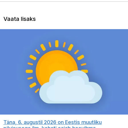
Vaata lisaks
Täna, 6. augustil 2026 on Eestis muutliku