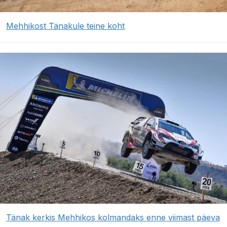
Mehhikost Tänakule teine koht
Tänak kerkis Mehhikos kolmandaks enne viimast päeva