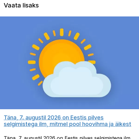
Vaata lisaks
Täna, 7. augustil 2026 on Eestis pilves
selgimistega ilm, mitmel pool hoovihma ja äikest
Täna, 7. augustil 2026 on Eestis pilves selgimistega ilm.