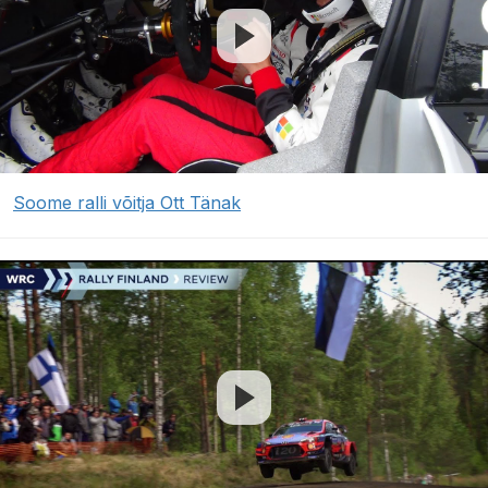
Soome ralli võitja Ott Tänak