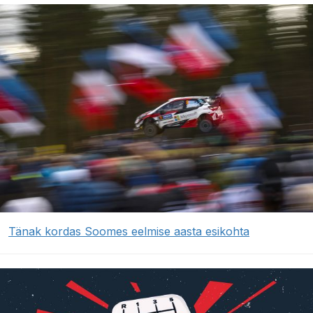
Tänak kordas Soomes eelmise aasta esikohta