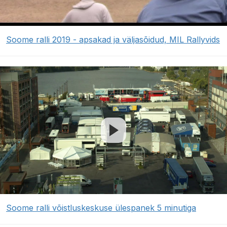
Soome ralli 2019 - apsakad ja väljasõidud, MIL Rallyvids
Soome ralli võistluskeskuse ülespanek 5 minutiga