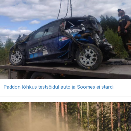
Paddon lõhkus testsõidul auto ja Soomes ei stardi