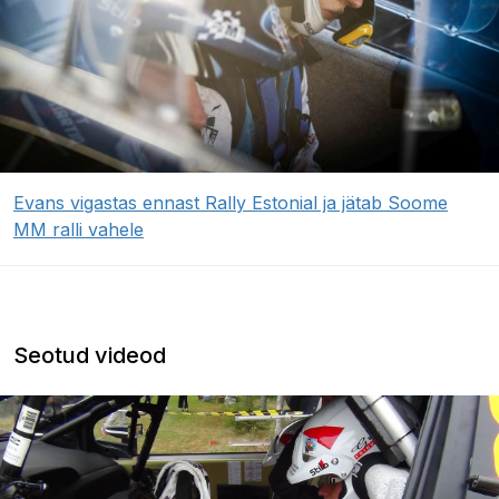
Evans vigastas ennast Rally Estonial ja jätab Soome
MM ralli vahele
Seotud videod