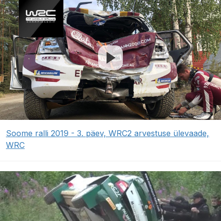
Soome ralli 2019 - 3. päev, WRC2 arvestuse ülevaade,
WRC