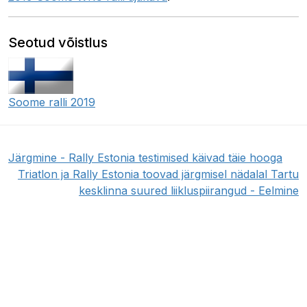
Seotud võistlus
Soome ralli 2019
Järgmine - Rally Estonia testimised käivad täie hooga
Triatlon ja Rally Estonia toovad järgmisel nädalal Tartu
kesklinna suured liikluspiirangud - Eelmine