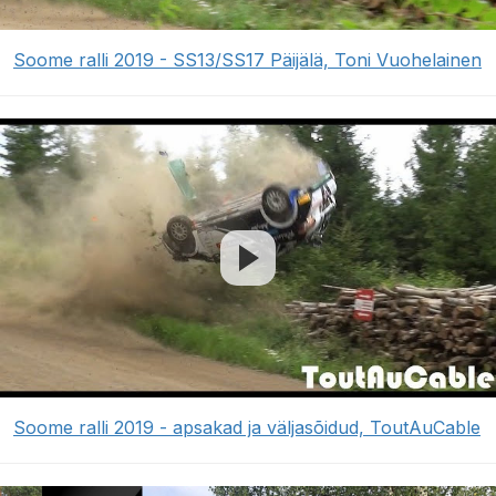
Soome ralli 2019 - SS13/SS17 Päijälä, Toni Vuohelainen
Soome ralli 2019 - apsakad ja väljasõidud, ToutAuCable