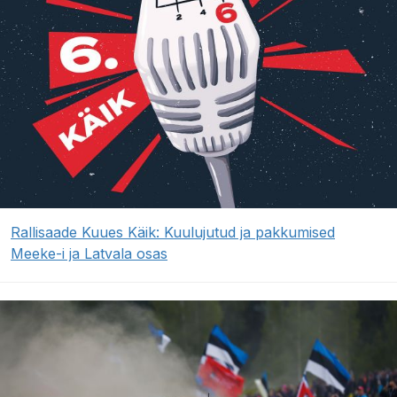
Rallisaade Kuues Käik: Kuulujutud ja pakkumised
Meeke-i ja Latvala osas