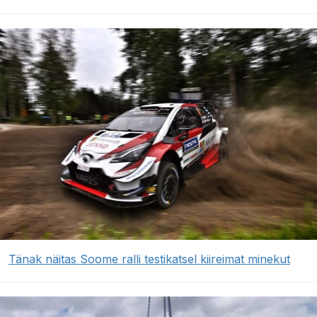
Tänak näitas Soome ralli testikatsel kiireimat minekut