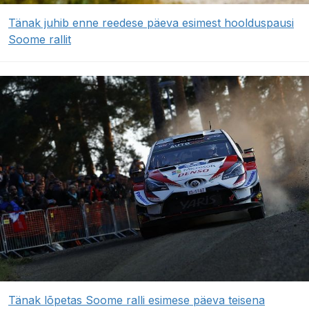
Tänak juhib enne reedese päeva esimest hoolduspausi
Soome rallit
Tänak lõpetas Soome ralli esimese päeva teisena