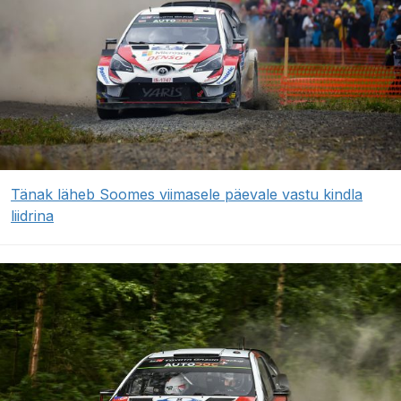
Tänak läheb Soomes viimasele päevale vastu kindla
liidrina