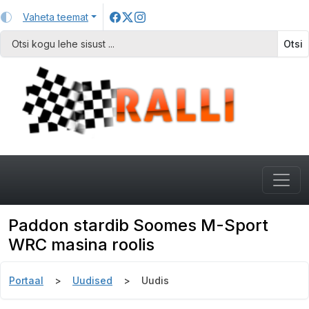
Vaheta teemat
Otsi
Paddon stardib Soomes M-Sport
WRC masina roolis
Portaal
Uudised
Uudis