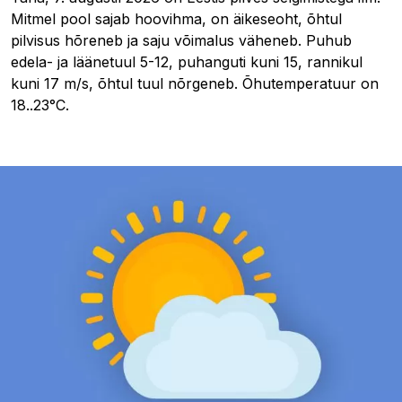
Mitmel pool sajab hoovihma, on äikeseoht, õhtul
pilvisus hõreneb ja saju võimalus väheneb. Puhub
edela- ja läänetuul 5-12, puhanguti kuni 15, rannikul
kuni 17 m/s, õhtul tuul nõrgeneb. Õhutemperatuur on
18..23°C.