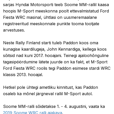
sarjas Hyndai Motorsporti teeb Soome MM-rallil kaasa
hoopis M-Sport meeskonna poolt ettevalmistatud Ford
Fiesta WRC masinal, ühtlasi on uusmeremaalane
registreeritud meeskonnale punkte tooma tootjate
arvestuses.
Neste Rally Finland starti tuleb Paddon koos oma
kunagise kaardilugeja, John Kennardiga, kellega koos
sõitsid nad kuni 2017. hooajani. Teinegi ajaloohõnguline
tagasipöördumine lätete juurde on ka fakt, et M-Sport
Ford Fiesta WRC roolis tegi Paddon esimese stardi WRC
klassis 2013. hooajal.
Hetkel pole ühtegi ametliku kinnitust, kas Paddon
osaleb ka mõnel järgneval rallil M-Sport autol.
Soome MM-ralli sõidetakse 1. - 4. augustini, vaata ka
2019 Soome WRC ralli ajakava
.