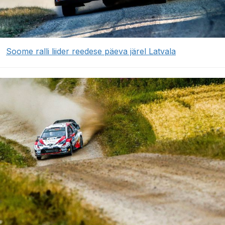
Soome ralli liider reedese päeva järel Latvala