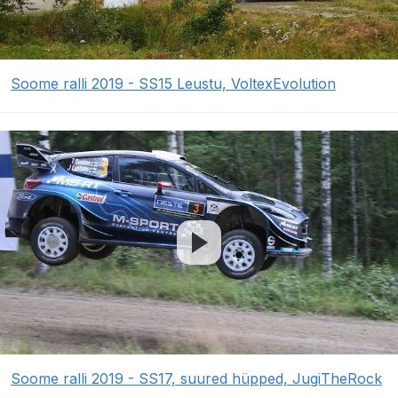
Soome ralli 2019 - SS15 Leustu, VoltexEvolution
Soome ralli 2019 - SS17, suured hüpped, JugiTheRock