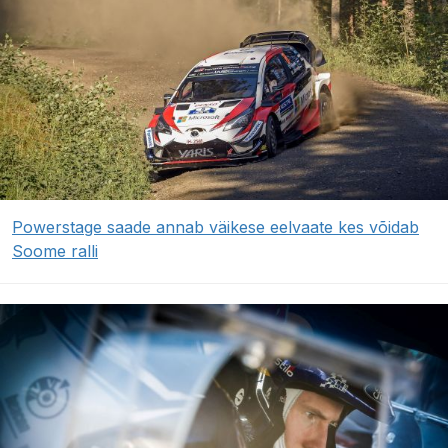
Powerstage saade annab väikese eelvaate kes võidab
Soome ralli