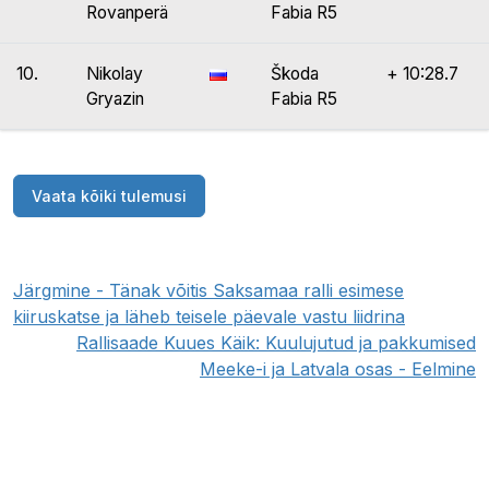
Rovanperä
Fabia R5
10.
Nikolay
Škoda
+ 10:28.7
Gryazin
Fabia R5
Vaata kõiki tulemusi
Järgmine - Tänak võitis Saksamaa ralli esimese
kiiruskatse ja läheb teisele päevale vastu liidrina
Rallisaade Kuues Käik: Kuulujutud ja pakkumised
Meeke-i ja Latvala osas - Eelmine