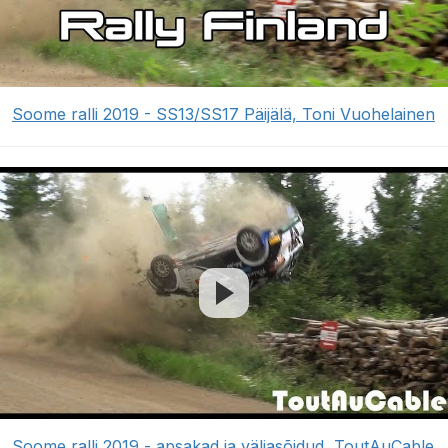
Soome ralli 2019 - SS13/SS17 Päijälä, Toni Vuohelainen
Soome ralli 2019 - apsakad ja väljasõidud, ToutAuCable