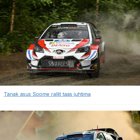
Tänak asus Soome rallit taas juhtima