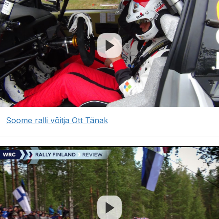
Soome ralli võitja Ott Tänak