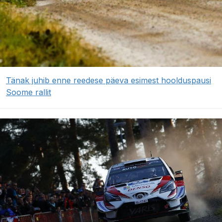
Tänak juhib enne reedese päeva esimest hoolduspausi
Soome rallit