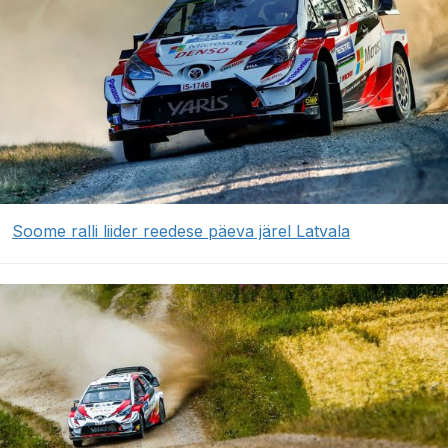
Soome ralli liider reedese päeva järel Latvala