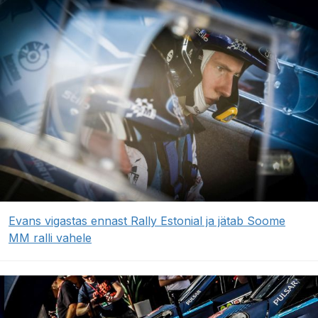
Evans vigastas ennast Rally Estonial ja jätab Soome
MM ralli vahele