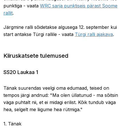
punktiga - vaata
WRC sarja punktiseis pärast Soome
rallit
.
Järgmine ralli sõidetakse algusega 12. september kui
start antakse Türgi rallile - vaata
Türgi ralli ajakava
.
Kiiruskatsete tulemused
SS20 Laukaa 1
Tänak suurendas veelgi oma edumaad, teised on
tempos järgi andnud: "Ma olen üllatunud - ma sõitsin
väga puhtalt nii, et ei midagi erilist. Kõik tundub väga
hea, selgelt me liigume hea rütmiga."
1. Tänak