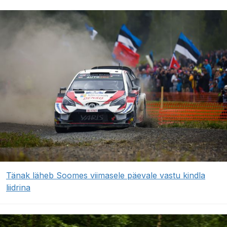
Tänak läheb Soomes viimasele päevale vastu kindla
liidrina