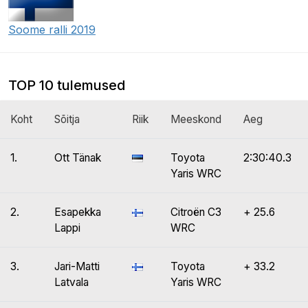
Soome ralli 2019
TOP 10 tulemused
Koht
Sõitja
Riik
Meeskond
Aeg
1.
Ott Tänak
Toyota
2:30:40.3
Yaris WRC
2.
Esapekka
Citroën C3
+ 25.6
Lappi
WRC
3.
Jari-Matti
Toyota
+ 33.2
Latvala
Yaris WRC