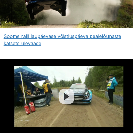
Soome ralli laupäevase võistluspäeva pealelõunaste
katsete ülevaade