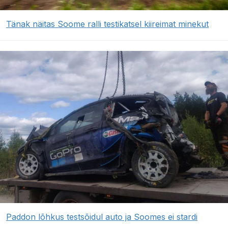
Tänak näitas Soome ralli testikatsel kiireimat minekut
Paddon lõhkus testsõidul auto ja Soomes ei stardi