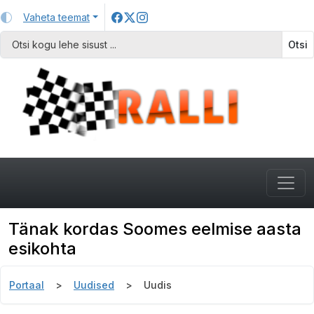
Vaheta teemat
Otsi
Tänak kordas Soomes eelmise aasta
esikohta
Portaal
Uudised
Uudis