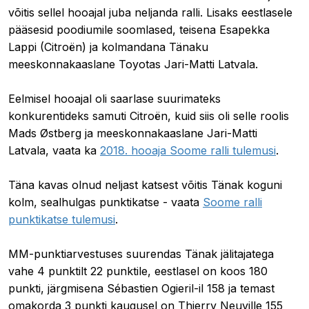
võitis sellel hooajal juba neljanda ralli. Lisaks eestlasele
pääsesid poodiumile soomlased, teisena Esapekka
Lappi (Citroën) ja kolmandana Tänaku
meeskonnakaaslane Toyotas Jari-Matti Latvala.
Eelmisel hooajal oli saarlase suurimateks
konkurentideks samuti Citroën, kuid siis oli selle roolis
Mads Østberg ja meeskonnakaaslane Jari-Matti
Latvala, vaata ka
2018. hooaja Soome ralli tulemusi
.
Täna kavas olnud neljast katsest võitis Tänak koguni
kolm, sealhulgas punktikatse - vaata
Soome ralli
punktikatse tulemusi
.
MM-punktiarvestuses suurendas Tänak jälitajatega
vahe 4 punktilt 22 punktile, eestlasel on koos 180
punkti, järgmisena Sébastien Ogieril-il 158 ja temast
omakorda 3 punkti kaugusel on Thierry Neuville 155