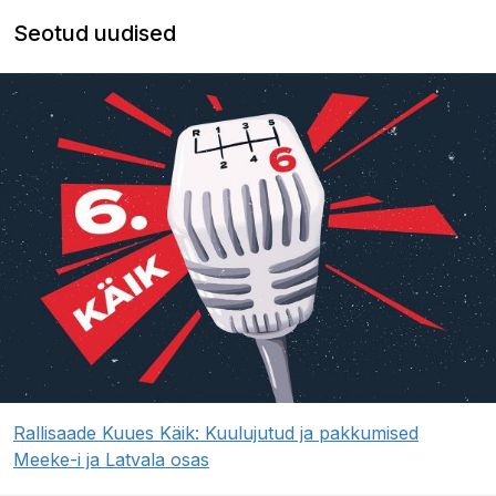
Seotud uudised
Rallisaade Kuues Käik: Kuulujutud ja pakkumised
Meeke-i ja Latvala osas