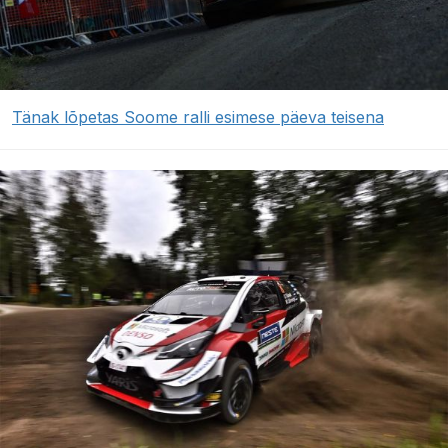
Tänak lõpetas Soome ralli esimese päeva teisena