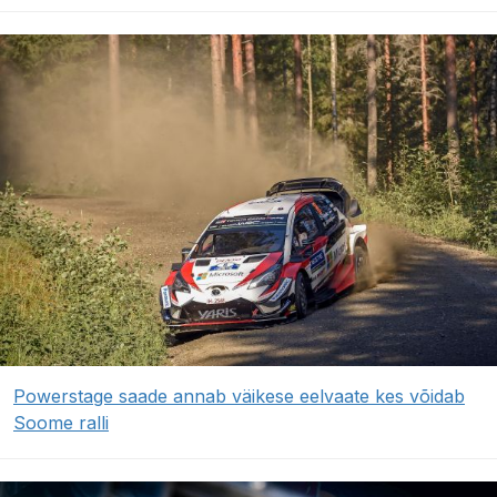
Powerstage saade annab väikese eelvaate kes võidab
Soome ralli