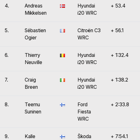
4.
Andreas
Hyundai
+ 53.4
Mikkelsen
i20 WRC
5.
Sébastien
Citroën C3
+ 56.1
Ogier
WRC
6.
Thierry
Hyundai
+ 1:32.4
Neuville
i20 WRC
7.
Craig
Hyundai
+ 1:38.2
Breen
i20 WRC
8.
Teemu
Ford
+ 2:33.8
Suninen
Fiesta
WRC
9.
Kalle
Škoda
+ 7:54.1