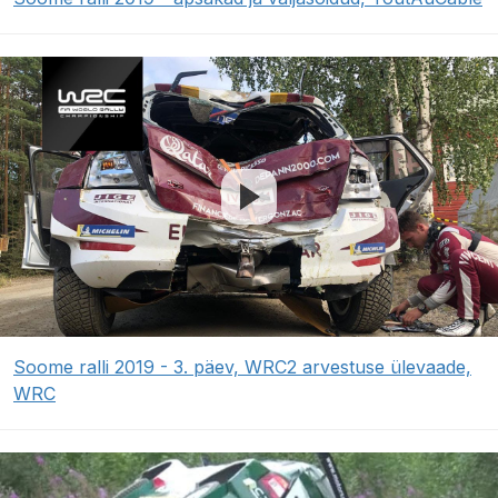
Soome ralli 2019 - 3. päev, WRC2 arvestuse ülevaade,
WRC