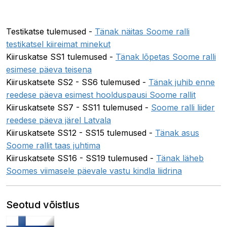
Testikatse tulemused -
Tänak näitas Soome ralli
testikatsel kiireimat minekut
Kiiruskatse SS1 tulemused -
Tänak lõpetas Soome ralli
esimese päeva teisena
Kiiruskatsete SS2 - SS6 tulemused -
Tänak juhib enne
reedese päeva esimest hoolduspausi Soome rallit
Kiiruskatsete SS7 - SS11 tulemused -
Soome ralli liider
reedese päeva järel Latvala
Kiiruskatsete SS12 - SS15 tulemused -
Tänak asus
Soome rallit taas juhtima
Kiiruskatsete SS16 - SS19 tulemused -
Tänak läheb
Soomes viimasele päevale vastu kindla liidrina
Seotud võistlus