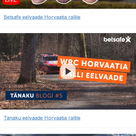
Betsafe eelvaade Horvaatia rallile
Tänaku eelvaade Horvaatia rallile