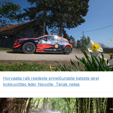
Horvaatia ralli reedeste ennelõunaste katsete järel
kokkuvõttes liider Neuville, Tänak neljas