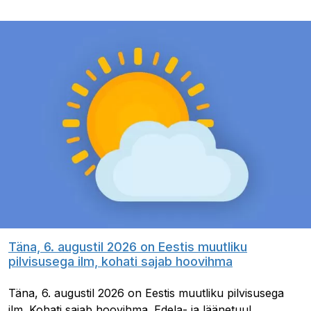
Täna, 6. augustil 2026 on Eestis muutliku
pilvisusega ilm, kohati sajab hoovihma
Täna, 6. augustil 2026 on Eestis muutliku pilvisusega
ilm. Kohati sajab hoovihma. Edela- ja läänetuul