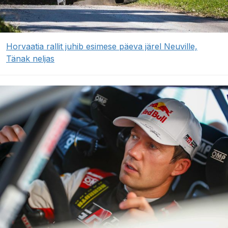
Horvaatia rallit juhib esimese päeva järel Neuville,
Tänak neljas