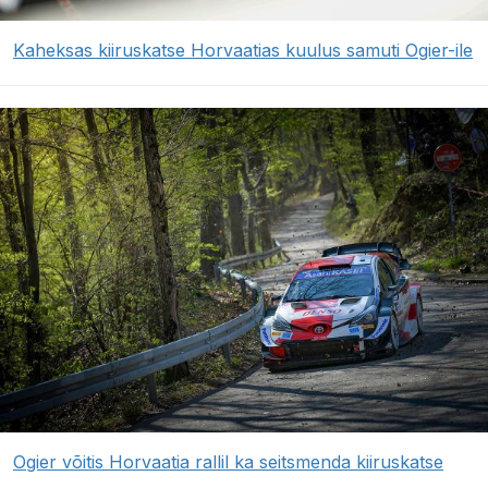
Kaheksas kiiruskatse Horvaatias kuulus samuti Ogier-ile
Ogier võitis Horvaatia rallil ka seitsmenda kiiruskatse