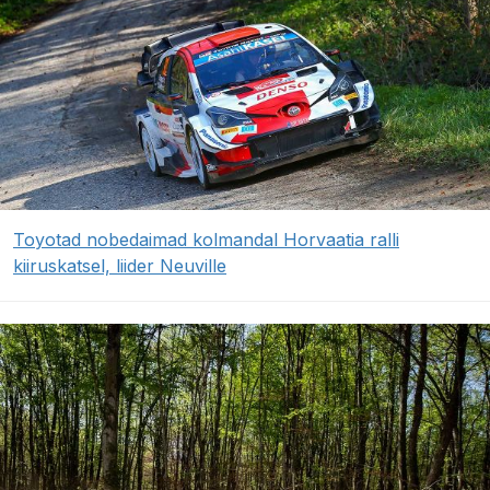
Toyotad nobedaimad kolmandal Horvaatia ralli
kiiruskatsel, liider Neuville