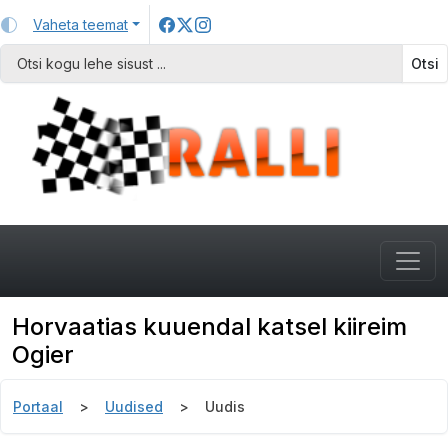
Vaheta teemat
Otsi
Horvaatias kuuendal katsel kiireim
Ogier
Portaal
Uudised
Uudis