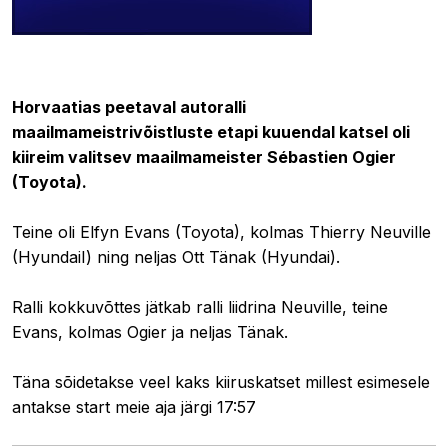
23.04.2021 17:32
Horvaatias peetaval autoralli
maailmameistrivõistluste etapi kuuendal katsel oli
kiireim valitsev maailmameister Sébastien Ogier
(Toyota).
Teine oli Elfyn Evans (Toyota), kolmas Thierry Neuville
(HyundaiI) ning neljas
Ott Tänak (Hyundai).
Ralli kokkuvõttes jätkab ralli liidrina
Neuville, teine
Evans
, kolmas
Ogier
ja neljas
Tänak
.
Täna sõidetakse veel kaks kiiruskatset millest esimesele
antakse start meie aja järgi
17:57