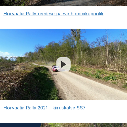
Horvaatia Rally reedese päeva hommikupoolik
Horvaatia Rally 2021 - kiiruskatse SS7