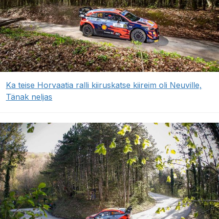
Ka teise Horvaatia ralli kiiruskatse kiireim oli Neuville,
Tänak neljas