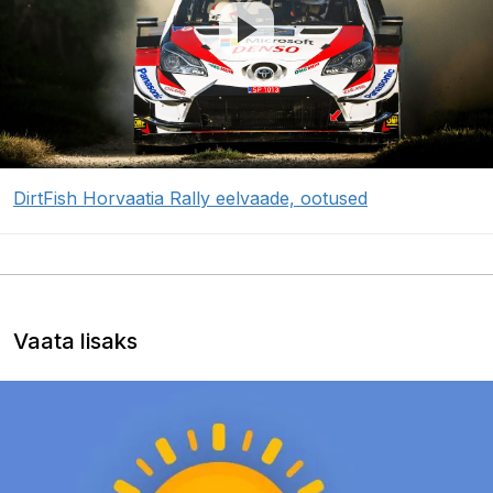
DirtFish Horvaatia Rally eelvaade, ootused
Vaata lisaks