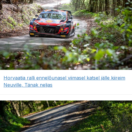
Horvaatia ralli ennelõunasel viimasel katsel jälle kiireim
Neuville, Tänak neljas