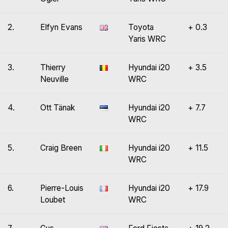
2.
Elfyn Evans
Toyota
+ 0.3
Yaris WRC
3.
Thierry
Hyundai i20
+ 3.5
Neuville
WRC
4.
Ott Tänak
Hyundai i20
+ 7.7
WRC
5.
Craig Breen
Hyundai i20
+ 11.5
WRC
6.
Pierre-Louis
Hyundai i20
+ 17.9
Loubet
WRC