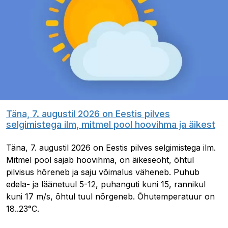
Täna, 7. augustil 2026 on Eestis pilves
selgimistega ilm, mitmel pool hoovihma ja äikest
Täna, 7. augustil 2026 on Eestis pilves selgimistega ilm.
Mitmel pool sajab hoovihma, on äikeseoht, õhtul
pilvisus hõreneb ja saju võimalus väheneb. Puhub
edela- ja läänetuul 5-12, puhanguti kuni 15, rannikul
kuni 17 m/s, õhtul tuul nõrgeneb. Õhutemperatuur on
18..23°C.