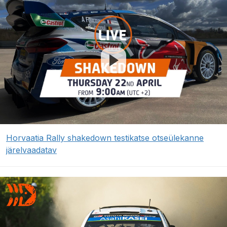
Horvaatia Rally shakedown testikatse otseülekanne
järelvaadatav