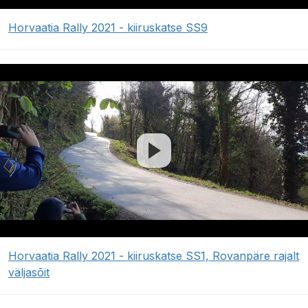
Horvaatia Rally 2021 - kiiruskatse SS9
Horvaatia Rally 2021 - kiiruskatse SS1, Rovanpäre rajalt
väljasõit