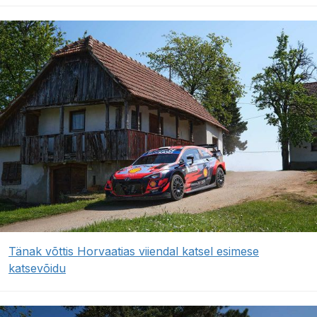
Tänak võttis Horvaatias viiendal katsel esimese
katsevõidu