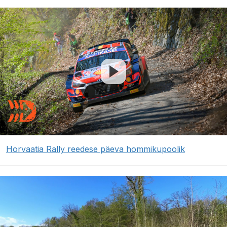
Horvaatia Rally reedese päeva hommikupoolik