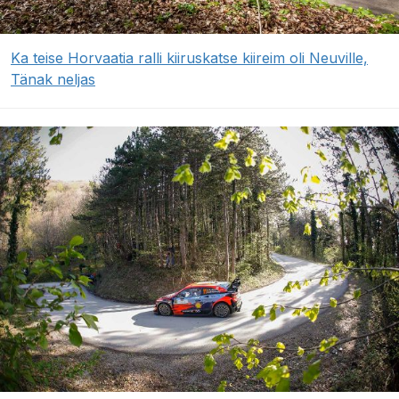
Ka teise Horvaatia ralli kiiruskatse kiireim oli Neuville,
Tänak neljas