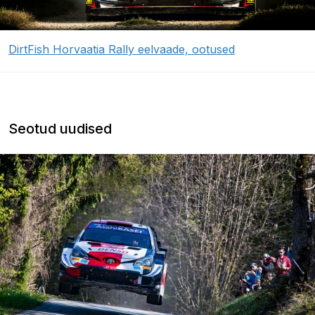
DirtFish Horvaatia Rally eelvaade, ootused
Seotud uudised