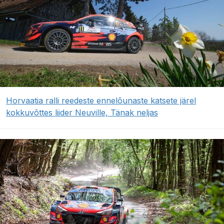
Horvaatia ralli reedeste ennelõunaste katsete järel
kokkuvõttes liider Neuville, Tänak neljas