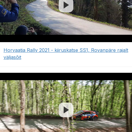
Horvaatia Rally 2021 - kiiruskatse SS1, Rovanpäre rajalt
väljasõit