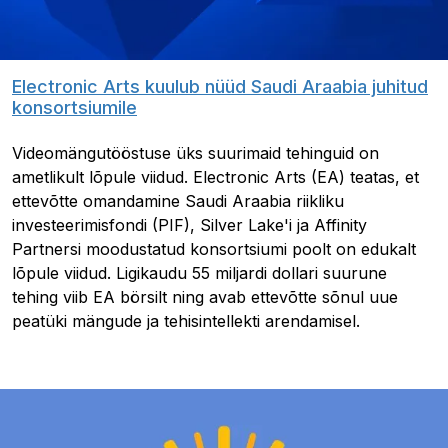
Electronic Arts kuulub nüüd Saudi Araabia juhitud
konsortsiumile
Videomängutööstuse üks suurimaid tehinguid on
ametlikult lõpule viidud. Electronic Arts (EA) teatas, et
ettevõtte omandamine Saudi Araabia riikliku
investeerimisfondi (PIF), Silver Lake'i ja Affinity
Partnersi moodustatud konsortsiumi poolt on edukalt
lõpule viidud. Ligikaudu 55 miljardi dollari suurune
tehing viib EA börsilt ning avab ettevõtte sõnul uue
peatüki mängude ja tehisintellekti arendamisel.