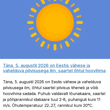
Täna, 5. augustil 2026 on Eestis vähese ja
vahelduva pilvisusega ilm, saartel õhtul hoovihma
Täna, 5. augustil 2026 on Eestis vähese ja vahelduva
pilvisusega ilm, õhtul saartel pilvisus tiheneb ja võib
hoovihma sadada. Puhub valdavalt lõunakaare, saartel
ja põhjarannikul idakaare tuul 2-8, puhanguti kuni 11
m/s. Õhutemperatuur 22..27, rannikul kuni 20°C.