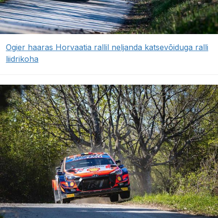
Ogier haaras Horvaatia rallil neljanda katsevõiduga ralli
liidrikoha