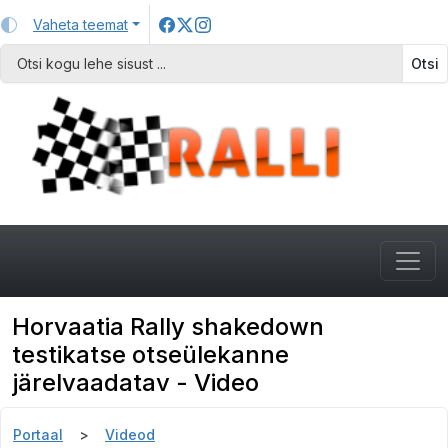
Vaheta teemat
Otsi
Horvaatia Rally shakedown
testikatse otseülekanne
järelvaadatav - Video
Portaal
Videod