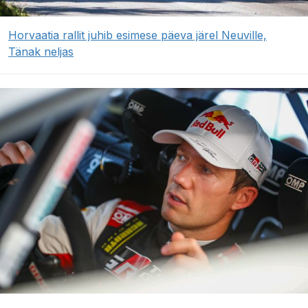
Horvaatia rallit juhib esimese päeva järel Neuville,
Tänak neljas