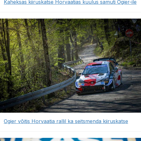
Kaheksas kiiruskatse Horvaatias kuulus samuti Ogier-ile
Ogier võitis Horvaatia rallil ka seitsmenda kiiruskatse