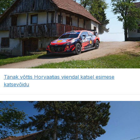
Tänak võttis Horvaatias viiendal katsel esimese
katsevõidu