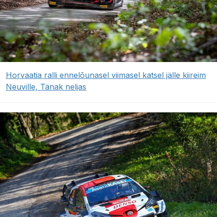
Horvaatia ralli ennelõunasel viimasel katsel jälle kiireim
Neuville, Tänak neljas