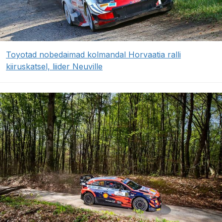
Toyotad nobedaimad kolmandal Horvaatia ralli
kiiruskatsel, liider Neuville