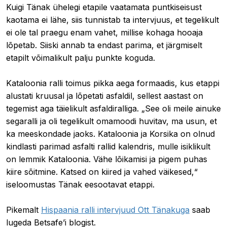
Kuigi Tänak ühelegi etapile vaatamata puntkiseisust
kaotama ei lähe, siis tunnistab ta intervjuus, et tegelikult
ei ole tal praegu enam vahet, millise kohaga hooaja
lõpetab. Siiski annab ta endast parima, et järgmiselt
etapilt võimalikult palju punkte koguda.
Kataloonia ralli toimus pikka aega formaadis, kus etappi
alustati kruusal ja lõpetati asfaldil, sellest aastast on
tegemist aga täielikult asfaldiralliga. „See oli meile ainuke
segaralli ja oli tegelikult omamoodi huvitav, ma usun, et
ka meeskondade jaoks. Kataloonia ja Korsika on olnud
kindlasti parimad asfalti rallid kalendris, mulle isiklikult
on lemmik Kataloonia. Vähe lõikamisi ja pigem puhas
kiire sõitmine. Katsed on kiired ja vahed väikesed,“
iseloomustas Tänak eesootavat etappi.
Pikemalt
Hispaania ralli intervjuud Ott Tänakuga
saab
lugeda Betsafe’i blogist.