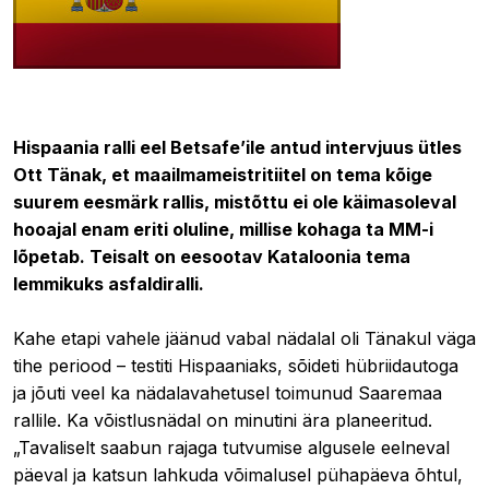
14.10.2021 15:33
Hispaania ralli eel Betsafe’ile antud intervjuus ütles
Ott Tänak, et maailmameistritiitel on tema kõige
suurem eesmärk rallis, mistõttu ei ole käimasoleval
hooajal enam eriti oluline, millise kohaga ta MM-i
lõpetab. Teisalt on eesootav Kataloonia tema
lemmikuks asfaldiralli.
Kahe etapi vahele jäänud vabal nädalal oli Tänakul väga
tihe periood – testiti Hispaaniaks, sõideti hübriidautoga
ja jõuti veel ka nädalavahetusel toimunud Saaremaa
rallile. Ka võistlusnädal on minutini ära planeeritud.
„Tavaliselt saabun rajaga tutvumise algusele eelneval
päeval ja katsun lahkuda võimalusel pühapäeva õhtul,