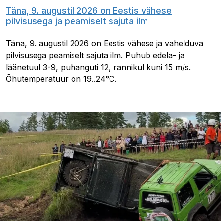
Täna, 9. augustil 2026 on Eestis vähese
pilvisusega ja peamiselt sajuta ilm
Täna, 9. augustil 2026 on Eestis vähese ja vahelduva
pilvisusega peamiselt sajuta ilm. Puhub edela- ja
läänetuul 3-9, puhanguti 12, rannikul kuni 15 m/s.
Õhutemperatuur on 19..24°C.