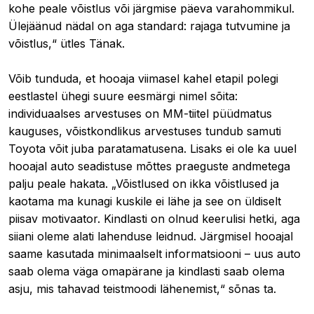
kohe peale võistlus või järgmise päeva varahommikul.
Ülejäänud nädal on aga standard: rajaga tutvumine ja
võistlus,“ ütles Tänak.
Võib tunduda, et hooaja viimasel kahel etapil polegi
eestlastel ühegi suure eesmärgi nimel sõita:
individuaalses arvestuses on MM-tiitel püüdmatus
kauguses, võistkondlikus arvestuses tundub samuti
Toyota võit juba paratamatusena. Lisaks ei ole ka uuel
hooajal auto seadistuse mõttes praeguste andmetega
palju peale hakata. „Võistlused on ikka võistlused ja
kaotama ma kunagi kuskile ei lähe ja see on üldiselt
piisav motivaator. Kindlasti on olnud keerulisi hetki, aga
siiani oleme alati lahenduse leidnud. Järgmisel hooajal
saame kasutada minimaalselt informatsiooni – uus auto
saab olema väga omapärane ja kindlasti saab olema
asju, mis tahavad teistmoodi lähenemist,“ sõnas ta.