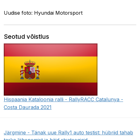
Uudise foto: Hyundai Motorsport
Seotud võistlus
Hispaania Kataloonia ralli - RallyRACC Catalunya -
Costa Daurada 2021
Järgmine - Tänak uue Rally1 auto testist: hübriid tahab
tarka lähenemist ja häid strateegiaid