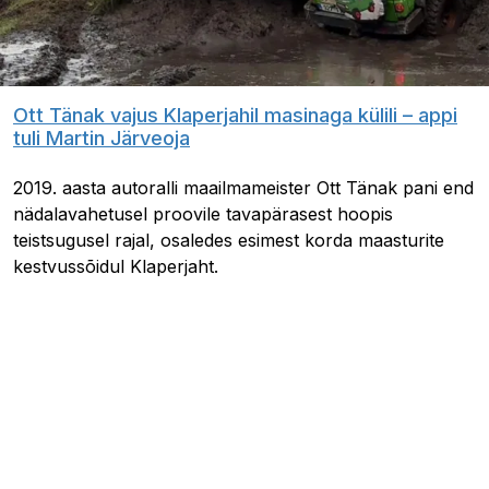
Ott Tänak vajus Klaperjahil masinaga külili – appi
tuli Martin Järveoja
2019. aasta autoralli maailmameister Ott Tänak pani end
nädalavahetusel proovile tavapärasest hoopis
teistsugusel rajal, osaledes esimest korda maasturite
kestvussõidul Klaperjaht.