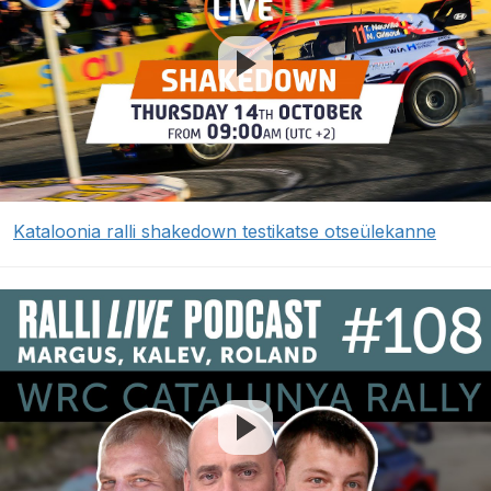
Kataloonia ralli shakedown testikatse otseülekanne