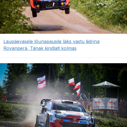
Laupäevasele lõunapausile läks vastu liidrina
Rovanperä, Tänak kindlalt kolmas