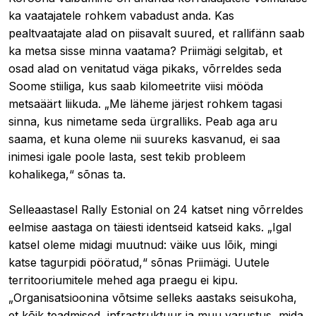
ka vaatajatele rohkem vabadust anda. Kas
pealtvaatajate alad on piisavalt suured, et rallifänn saab
ka metsa sisse minna vaatama? Priimägi selgitab, et
osad alad on venitatud väga pikaks, võrreldes seda
Soome stiiliga, kus saab kilomeetrite viisi mööda
metsaäärt liikuda. „Me läheme järjest rohkem tagasi
sinna, kus nimetame seda ürgralliks. Peab aga aru
saama, et kuna oleme nii suureks kasvanud, ei saa
inimesi igale poole lasta, sest tekib probleem
kohalikega,“ sõnas ta.
Selleaastasel Rally Estonial on 24 katset ning võrreldes
eelmise aastaga on täiesti identseid katseid kaks. „Igal
katsel oleme midagi muutnud: väike uus lõik, mingi
katse tagurpidi pööratud,“ sõnas Priimägi. Uutele
territooriumitele mehed aga praegu ei kipu.
„Organisatsioonina võtsime selleks aastaks seisukoha,
et kõik teadmised, infrastruktuur ja muu varustus, mida