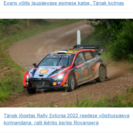
Evans võitis laupäevase esimese katse, Tänak kolmas
Tänak lõpetas Rally Estonia 2022 reedese võistluspäeva
kolmandana, ralli liidriks kerkis Rovanperä