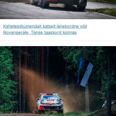
Kaheteistkümendalt katselt järjekordne võit
Rovanperäle, Tänak taaskord kolmas