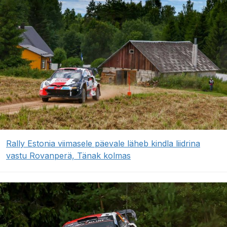
Rally Estonia viimasele päevale läheb kindla liidrina
vastu Rovanperä, Tänak kolmas