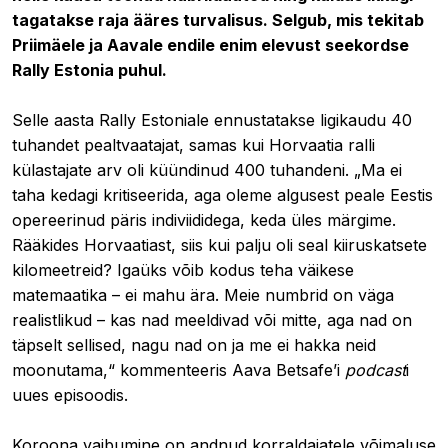
tagatakse raja ääres turvalisus. Selgub, mis tekitab
Priimäele ja Aavale endile enim elevust seekordse
Rally Estonia puhul.
Selle aasta Rally Estoniale ennustatakse ligikaudu 40
tuhandet pealtvaatajat, samas kui Horvaatia ralli
külastajate arv oli küündinud 400 tuhandeni. „Ma ei
taha kedagi kritiseerida, aga oleme algusest peale Eestis
opereerinud päris indiviididega, keda üles märgime.
Rääkides Horvaatiast, siis kui palju oli seal kiiruskatsete
kilomeetreid? Igaüks võib kodus teha väikese
matemaatika – ei mahu ära. Meie numbrid on väga
realistlikud – kas nad meeldivad või mitte, aga nad on
täpselt sellised, nagu nad on ja me ei hakka neid
moonutama,“ kommenteeris Aava Betsafe’i
podcast
i
uues episoodis.
Koroona vaibumine on andnud korraldajatele võimaluse