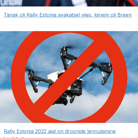
Tänak oli Rally Estonia avakatsel viies, kiireim oli Breen
Rally Estonia 2022 ajal on droonide lennutamine