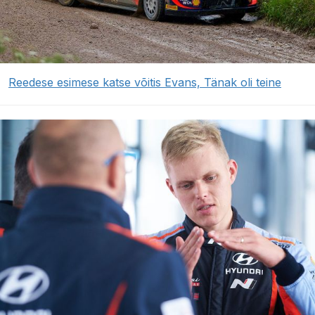
Reedese esimese katse võitis Evans, Tänak oli teine