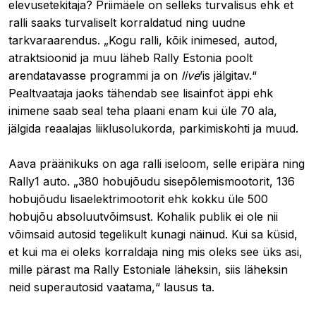
elevusetekitaja? Priimäele on selleks turvalisus ehk et
ralli saaks turvaliselt korraldatud ning uudne
tarkvaraarendus. „Kogu ralli, kõik inimesed, autod,
atraktsioonid ja muu läheb Rally Estonia poolt
arendatavasse programmi ja on
live
’is jälgitav.“
Pealtvaataja jaoks tähendab see lisainfot äppi ehk
inimene saab seal teha plaani enam kui üle 70 ala,
jälgida reaalajas liiklusolukorda, parkimiskohti ja muud.
Aava präänikuks on aga ralli iseloom, selle eripära ning
Rally1 auto. „380 hobujõudu sisepõlemismootorit, 136
hobujõudu lisaelektrimootorit ehk kokku üle 500
hobujõu absoluutvõimsust. Kohalik publik ei ole nii
võimsaid autosid tegelikult kunagi näinud. Kui sa küsid,
et kui ma ei oleks korraldaja ning mis oleks see üks asi,
mille pärast ma Rally Estoniale läheksin, siis läheksin
neid superautosid vaatama,“ lausus ta.