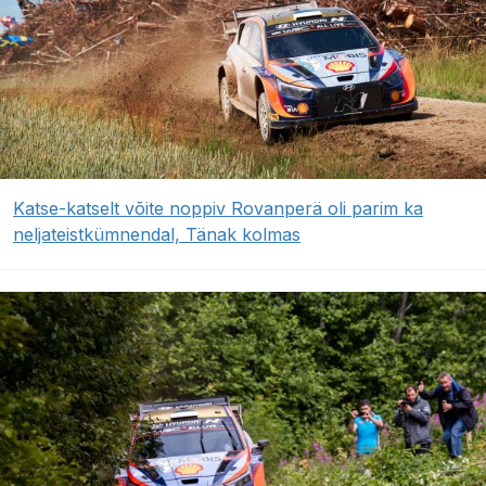
Katse-katselt võite noppiv Rovanperä oli parim ka
neljateistkümnendal, Tänak kolmas