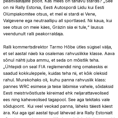
pealtvaatajate poolt. Kas mees on tänavu stardis? „See
on nii Rally Estonia, Eesti Autospordi Liidu kui Eesti
Olümpiakomitee otsus, et meil ei stardi ei Vene,
Valgevene ega neutraallipu all sportlased. Nii kaua, kui
see otsus on meie käes, Gräzin siia ei tule,“ lausus
veendunult ralli peakorraldaja.
Ralli kommertsdirektor Tarmo Hõbe ütles sügisel välja,
et sel aastal näeb ka osalemas rahvuslikke klasse. Aava
sõnul nähti juba ammu, et seda on mõistlik teha.
„Ühtepidi on seal FIA reglemendid ning omakeskis ei
saadud kokkuleppele, kuidas teha nii, et kõik oleksid
rahul. Murekohaks oli, kuhu panna rahvuslik klass:
pannes WRC esimese ja teise läbimise vahele, sõidaksid
Eesti meistrivõistluste kiireimad ehk neljarattaveolised
ees ning kaheveolised tagapool. See aga tekitaks vale
sõidujoont. Kui veel veokad panna, läheks täiesti käest
ära. Kui aga igal aastal tipud lähevad ära Rally Estonialt