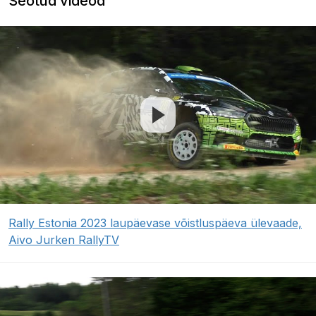
Seotud videod
Rally Estonia 2023 laupäevase võistluspäeva ülevaade,
Aivo Jurken RallyTV