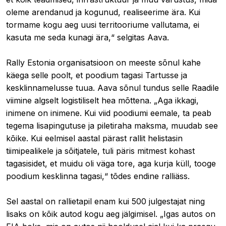
oleme arendanud ja kogunud, realiseerime ära. Kui
tormame kogu aeg uusi territooriume vallutama, ei
kasuta me seda kunagi ära,“ selgitas Aava.
Rally Estonia organisatsioon on meeste sõnul kahe
käega selle poolt, et poodium tagasi Tartusse ja
kesklinnamelusse tuua. Aava sõnul tundus selle Raadile
viimine algselt logistiliselt hea mõttena. „Aga ikkagi,
inimene on inimene. Kui viid poodiumi eemale, ta peab
tegema lisapingutuse ja piletiraha maksma, muudab see
kõike. Kui eelmisel aastal pärast rallit helistasin
tiimipealikele ja sõitjatele, tuli päris mitmest kohast
tagasisidet, et muidu oli väga tore, aga kurja küll, tooge
poodium kesklinna tagasi,“ tõdes endine ralliäss.
Sel aastal on rallietapil enam kui 500 julgestajat ning
lisaks on kõik autod kogu aeg jälgimisel. „Igas autos on