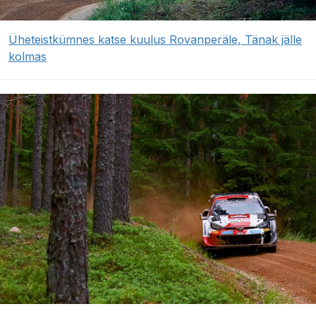
Üheteistkümnes katse kuulus Rovanperäle, Tänak jälle
kolmas