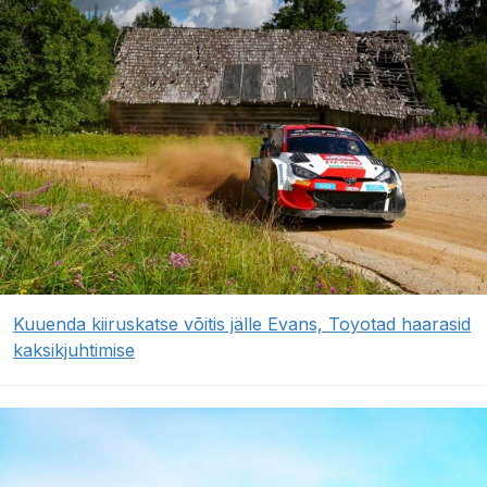
Kuuenda kiiruskatse võitis jälle Evans, Toyotad haarasid
kaksikjuhtimise