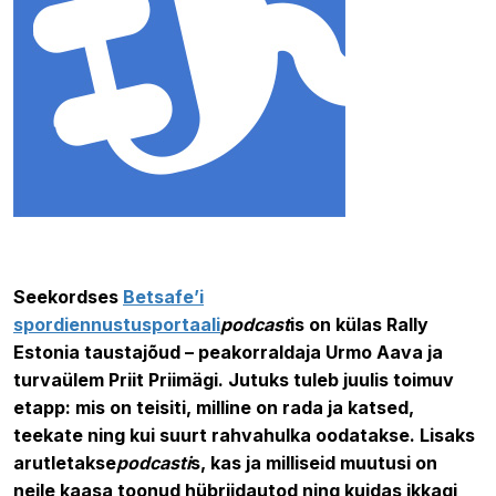
18.05.2022 16:07
Seekordses
Betsafe’i
spordiennustusportaali
podcast
is on külas Rally
Estonia taustajõud – peakorraldaja Urmo Aava ja
turvaülem Priit Priimägi. Jutuks tuleb juulis toimuv
etapp: mis on teisiti, milline on rada ja katsed,
teekate ning kui suurt rahvahulka oodatakse. Lisaks
arutletakse
podcasti
s, kas ja milliseid muutusi on
neile kaasa toonud hübriidautod ning kuidas ikkagi