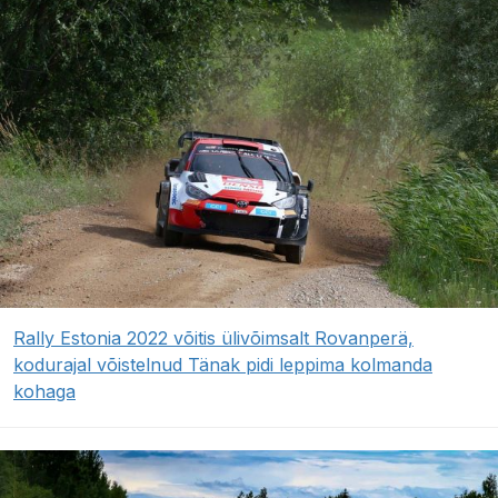
Rally Estonia 2022 võitis ülivõimsalt Rovanperä,
kodurajal võistelnud Tänak pidi leppima kolmanda
kohaga