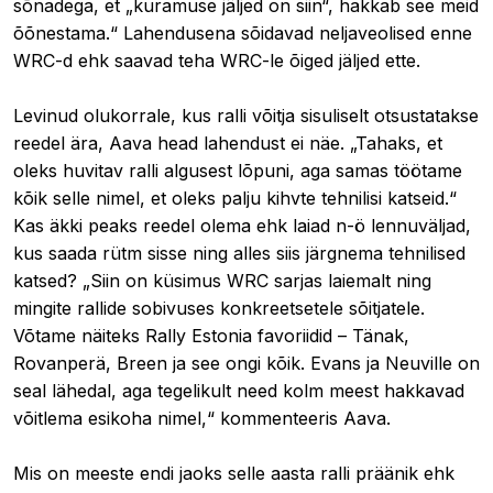
sõnadega, et „kuramuse jäljed on siin“, hakkab see meid
õõnestama.“ Lahendusena sõidavad neljaveolised enne
WRC-d ehk saavad teha WRC-le õiged jäljed ette.
Levinud olukorrale, kus ralli võitja sisuliselt otsustatakse
reedel ära, Aava head lahendust ei näe. „Tahaks, et
oleks huvitav ralli algusest lõpuni, aga samas töötame
kõik selle nimel, et oleks palju kihvte tehnilisi katseid.“
Kas äkki peaks reedel olema ehk laiad n-ö lennuväljad,
kus saada rütm sisse ning alles siis järgnema tehnilised
katsed? „Siin on küsimus WRC sarjas laiemalt ning
mingite rallide sobivuses konkreetsetele sõitjatele.
Võtame näiteks Rally Estonia favoriidid – Tänak,
Rovanperä, Breen ja see ongi kõik. Evans ja Neuville on
seal lähedal, aga tegelikult need kolm meest hakkavad
võitlema esikoha nimel,“ kommenteeris Aava.
Mis on meeste endi jaoks selle aasta ralli präänik ehk