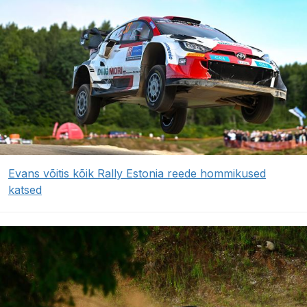
Evans võitis kõik Rally Estonia reede hommikused
katsed