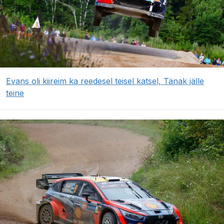
Evans oli kiireim ka reedesel teisel katsel, Tänak jälle
teine