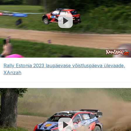
Rally Estonia 2023 laupäevase võistluspäeva ülevaade,
XAnzah