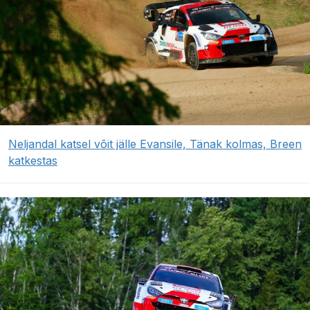
Neljandal katsel võit jälle Evansile, Tänak kolmas, Breen
katkestas