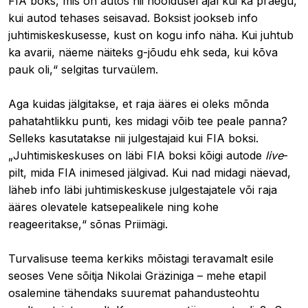
FIA boks, mis on autos nii hooldusel ajal kui ka praegu,
kui autod tehases seisavad. Boksist jookseb info
juhtimiskeskusesse, kust on kogu info näha. Kui juhtub
ka avarii, näeme näiteks g-jõudu ehk seda, kui kõva
pauk oli,“ selgitas turvaülem.
Aga kuidas jälgitakse, et raja ääres ei oleks mõnda
pahatahtlikku punti, kes midagi võib tee peale panna?
Selleks kasutatakse nii julgestajaid kui FIA boksi.
„Juhtimiskeskuses on läbi FIA boksi kõigi autode
live
-
pilt, mida FIA inimesed jälgivad. Kui nad midagi näevad,
läheb info läbi juhtimiskeskuse julgestajatele või raja
ääres olevatele katsepealikele ning kohe
reageeritakse,“ sõnas Priimägi.
Turvalisuse teema kerkiks mõistagi teravamalt esile
seoses Vene sõitja Nikolai Gräziniga – mehe etapil
osalemine tähendaks suuremat pahandusteohtu