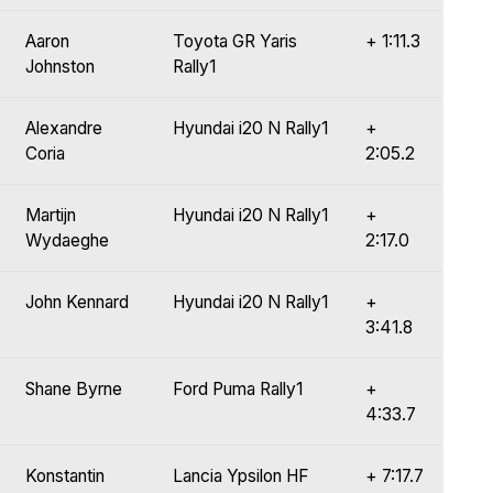
Aaron
Toyota GR Yaris
+ 1:11.3
Johnston
Rally1
Alexandre
Hyundai i20 N Rally1
+
Coria
2:05.2
Martijn
Hyundai i20 N Rally1
+
Wydaeghe
2:17.0
John Kennard
Hyundai i20 N Rally1
+
3:41.8
Shane Byrne
Ford Puma Rally1
+
4:33.7
Konstantin
Lancia Ypsilon HF
+ 7:17.7