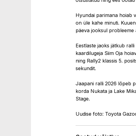
Hyundai parimana hoiab vii
on üle kahe minuti. Kuuend
päeva jooksul probleeme a
Eestlaste jaoks jätkub ral
kaardilugeja Siim Oja hoia
ning Rally2 klassis 5. posit
sekundit.
Jaapani ralli 2026 lõpeb 
korda Nukata ja Lake Mika
Stage.
Uudise foto: Toyota Gazo