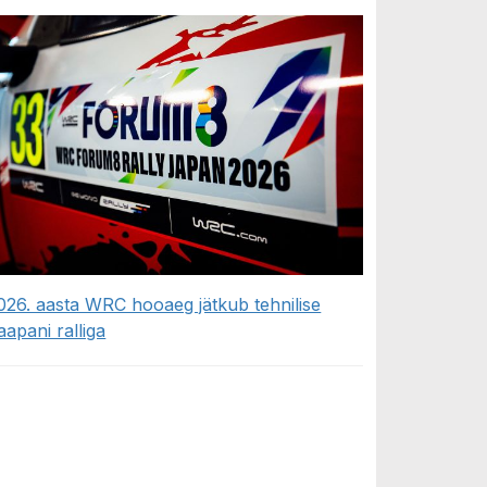
026. aasta WRC hooaeg jätkub tehnilise
aapani ralliga