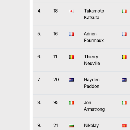
4.
18
Takamoto
Katsuta
5.
16
Adrien
Fourmaux
6.
11
Thierry
Neuville
7.
20
Hayden
Paddon
8.
95
Jon
Armstrong
9.
21
Nikolay