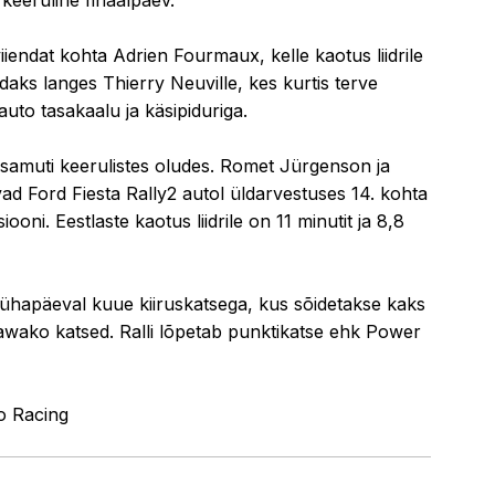
endat kohta Adrien Fourmaux, kelle kaotus liidrile
aks langes Thierry Neuville, kes kurtis terve
uto tasakaalu ja käsipiduriga.
li samuti keerulistes oludes. Romet Jürgenson ja
vad Ford Fiesta Rally2 autol üldarvestuses 14. kohta
siooni. Eestlaste kaotus liidrile on 11 minutit ja 8,8
pühapäeval kuue kiiruskatsega, kus sõidetakse kaks
wako katsed. Ralli lõpetab punktikatse ehk Power
o Racing