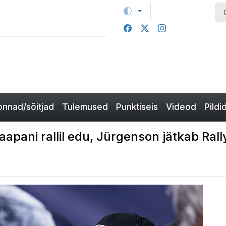
nnad/sõitjad
Tulemused
Punktiseis
Videod
Pildi
pani rallil edu, Jürgenson jätkab Rally