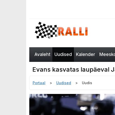
Avaleht
Uudised
Kalender
Meesko
Evans kasvatas laupäeval Jaa
Portaal
Uudised
Uudis