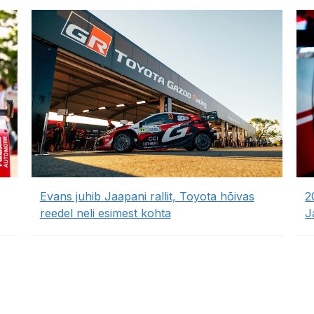
Evans juhib Jaapani rallit, Toyota hõivas
2
reedel neli esimest kohta
J