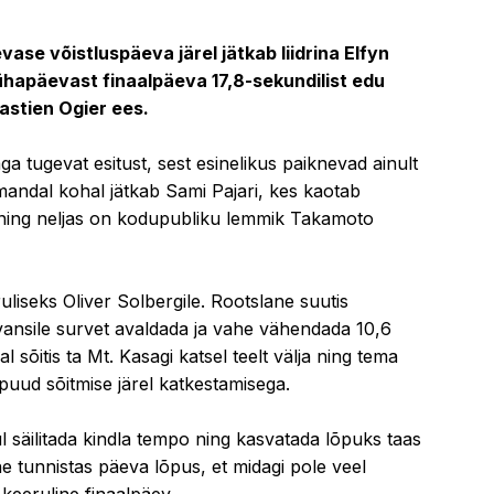
30.05.2026 22:28
vase võistluspäeva järel jätkab liidrina Elfyn
hapäevast finaalpäeva 17,8-sekundilist edu
stien Ogier ees.
ga tugevat esitust, sest esinelikus paiknevad ainult
lmandal kohal jätkab Sami Pajari, kes kaotab
 ning neljas on kodupubliku lemmik Takamoto
uliseks Oliver Solbergile. Rootslane suutis
ansile survet avaldada ja vahe vähendada 10,6
l sõitis ta Mt. Kasagi katsel teelt välja ning tema
puud sõitmise järel katkestamisega.
 säilitada kindla tempo ning kasvatada lõpuks taas
ne tunnistas päeva lõpus, et midagi pole veel
keeruline finaalpäev.