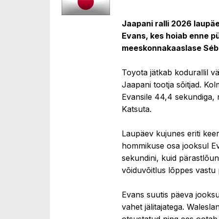
Jaapani ralli 2026 laupäe
Evans, kes hoiab enne pü
meeskonnakaaslase Séba
Toyota jätkab kodurallil vä
Jaapani tootja sõitjad. Ko
Evansile 44,4 sekundiga,
Katsuta.
Laupäev kujunes eriti keer
hommikuse osa jooksul Ev
sekundini, kuid pärastlõuna
võiduvõitlus lõppes vastu 
Evans suutis päeva jooksul
vahet jälitajatega. Walesla
otsustatud ning ees ootab 