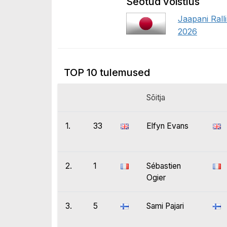
Seotud võistlus
Jaapani Ral
2026
TOP 10 tulemused
Sõitja
1.
33
Elfyn Evans
2.
1
Sébastien
Ogier
3.
5
Sami Pajari