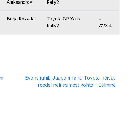
Aleksandrov
Rally2
Borja Rozada
Toyota GR Yaris
+
Rally2
7:23.4
ni
Evans juhib Jaapani rallit, Toyota hõivas
reedel neli esimest kohta - Eelmine