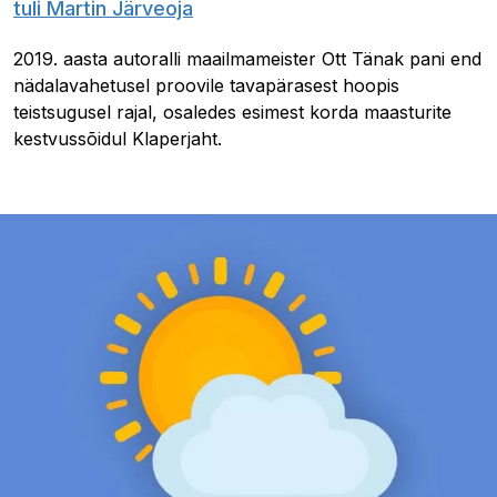
tuli Martin Järveoja
2019. aasta autoralli maailmameister Ott Tänak pani end
nädalavahetusel proovile tavapärasest hoopis
teistsugusel rajal, osaledes esimest korda maasturite
kestvussõidul Klaperjaht.