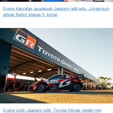
Evans kasvatas laupäeval Jaapani rallil edu, Jürgenson
jätkab Rally2 klassis 5. kohal
Evans juhib Jaapani rallit, Toyota hõivas reedel neli