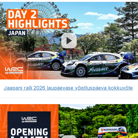
Jaapani ralli 2026 laupäevase võistluspäeva kokkuvõte