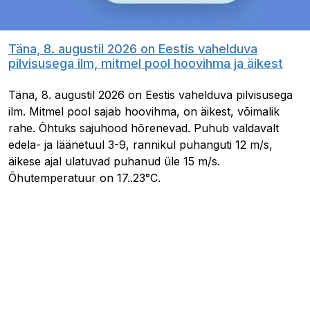
Täna, 8. augustil 2026 on Eestis vahelduva
pilvisusega ilm, mitmel pool hoovihma ja äikest
Täna, 8. augustil 2026 on Eestis vahelduva pilvisusega
ilm. Mitmel pool sajab hoovihma, on äikest, võimalik
rahe. Õhtuks sajuhood hõrenevad. Puhub valdavalt
edela- ja läänetuul 3-9, rannikul puhanguti 12 m/s,
äikese ajal ulatuvad puhanud üle 15 m/s.
Õhutemperatuur on 17..23°C.