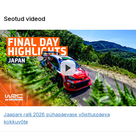
Seotud videod
Jaapani ralli 2026 pühapäevase võistluspäeva
kokkuvõte