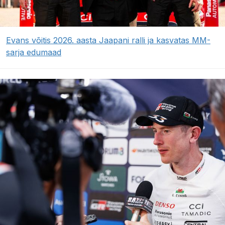
Evans võitis 2026. aasta Jaapani ralli ja kasvatas MM-
sarja edumaad