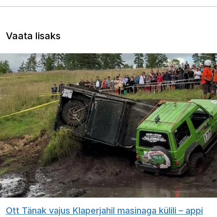
Vaata lisaks
Ott Tänak vajus Klaperjahil masinaga külili – appi