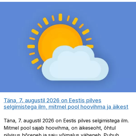
Täna, 7. augustil 2026 on Eestis pilves
selgimistega ilm, mitmel pool hoovihma ja äikest
Täna, 7. augustil 2026 on Eestis pilves selgimistega ilm.
Mitmel pool sajab hoovihma, on äikeseoht, õhtul
pilvisus hõreneb ja saju võimalus väheneb. Puhub