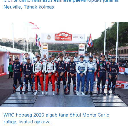
Neuville, Tänak kolmas
WRC hooaeg 2020 algab täna õhtul Monte Carlo
ralliga, lisatud ajakava