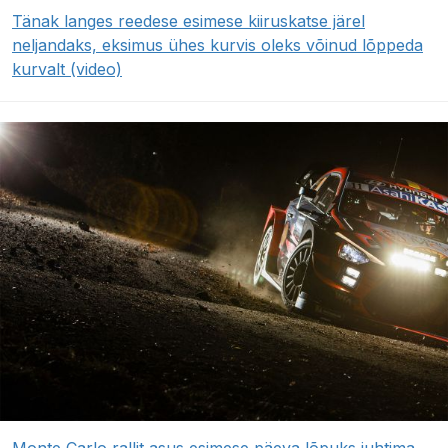
Tänak langes reedese esimese kiiruskatse järel
neljandaks, eksimus ühes kurvis oleks võinud lõppeda
kurvalt (video)
Monte Carlo rallit asus esimese päeva lõpuks juhtima