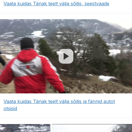
Vaata kuidas Tänak teelt välja sõitis, seestvaade
Vaata kuidas Tänak teelt välja sõitis ja fännid autot
otsisid