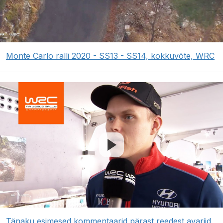
Monte Carlo ralli 2020 - SS13 - SS14, kokkuvõte, WRC
Tänaku esimesed kommentaarid pärast reedest avariid