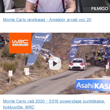
Monte Carlo järelkajad - Amatöör arvab vol. 20
Monte Carlo ralli 2020 - SS16 powerstage punktikatse,
kokkuvõte, WRC