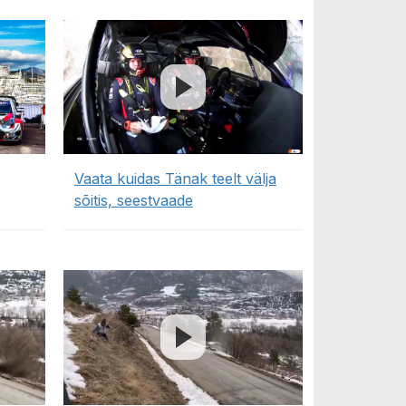
Vaata kuidas Tänak teelt välja
sõitis, seestvaade