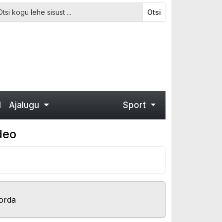
Otsi
d
Ajalugu
Sport
deo
orda