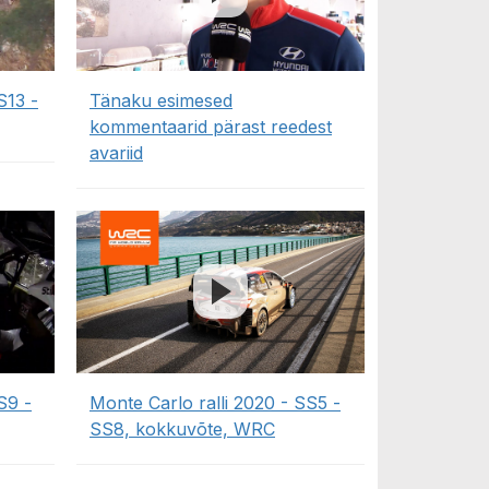
S13 -
Tänaku esimesed
kommentaarid pärast reedest
avariid
S9 -
Monte Carlo ralli 2020 - SS5 -
SS8, kokkuvõte, WRC