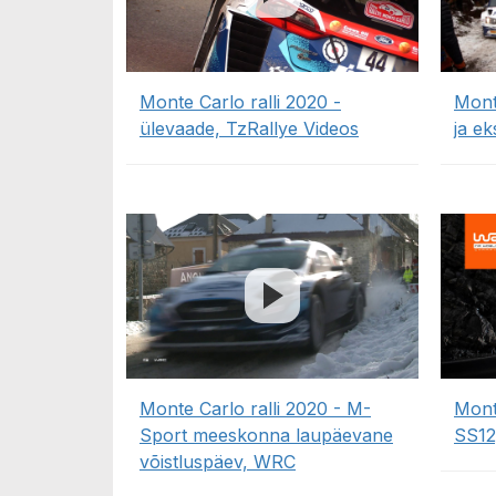
Monte Carlo ralli 2020 -
Monte
ülevaade, TzRallye Videos
ja e
Monte Carlo ralli 2020 - M-
Monte
Sport meeskonna laupäevane
SS12
võistluspäev, WRC