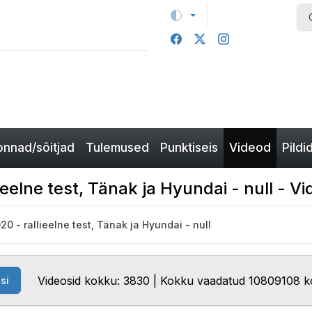
nnad/sõitjad
Tulemused
Punktiseis
Videod
Pildi
ieelne test, Tänak ja Hyundai - null - Vi
20 - rallieelne test, Tänak ja Hyundai - null
Videosid kokku: 3830 | Kokku vaadatud 10809108 k
si