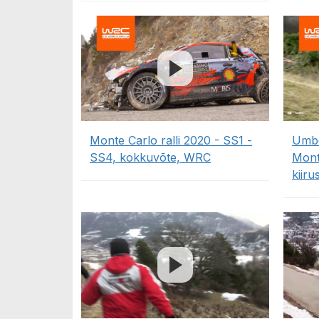
Monte Carlo ralli 2020 - SS1 -
Umbe
SS4, kokkuvõte, WRC
Mont
kiir