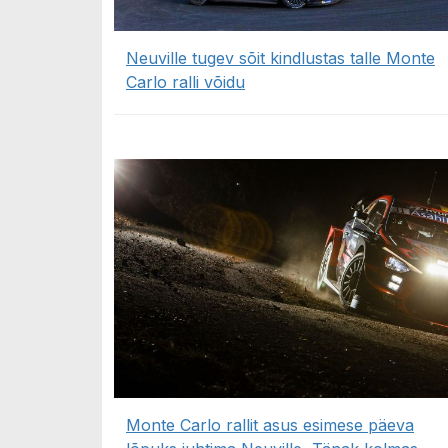
Neuville tugev sõit kindlustas talle Monte
Carlo ralli võidu
Monte Carlo rallit asus esimese päeva