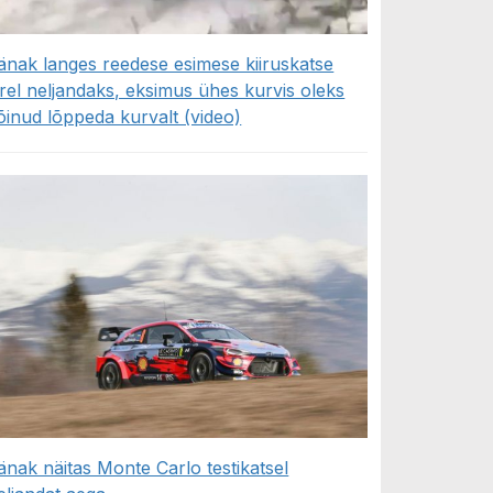
änak langes reedese esimese kiiruskatse
ärel neljandaks, eksimus ühes kurvis oleks
õinud lõppeda kurvalt (video)
änak näitas Monte Carlo testikatsel