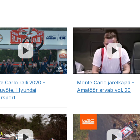
 Carlo ralli 2020 -
Monte Carlo järelkajad -
uvõte, Hyundai
Amatöör arvab vol. 20
rsport