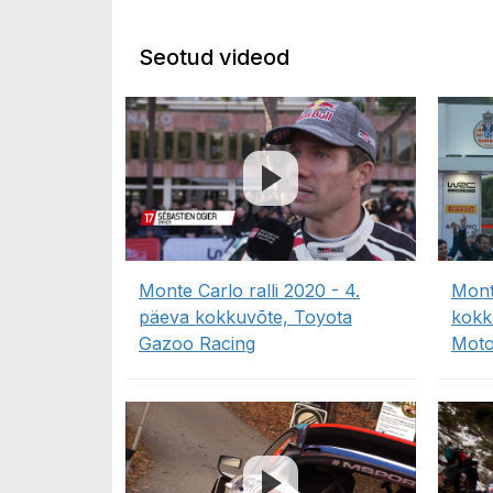
Seotud videod
Monte Carlo ralli 2020 - 4.
Monte
päeva kokkuvõte, Toyota
kokk
Gazoo Racing
Moto