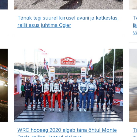
Tänak tegi suurel kiirusel avarii ja katkestas,
T
rallit asus juhtima Ogier
j
v
WRC hooaeg 2020 algab täna õhtul Monte
T