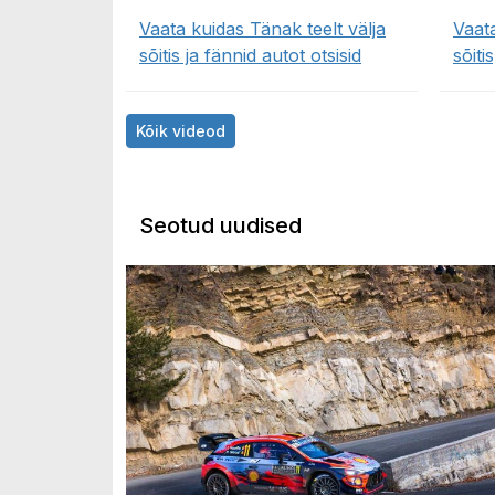
Vaata kuidas Tänak teelt välja
Vaata
sõitis ja fännid autot otsisid
sõiti
Kõik videod
Seotud uudised