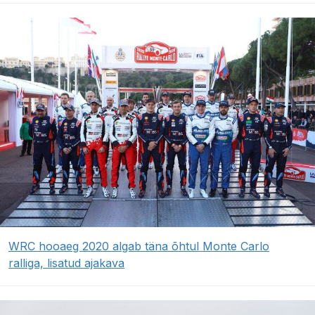
WRC hooaeg 2020 algab täna õhtul Monte Carlo
ralliga, lisatud ajakava