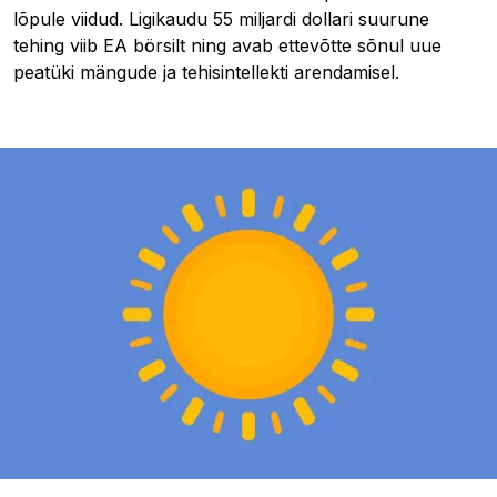
lõpule viidud. Ligikaudu 55 miljardi dollari suurune
tehing viib EA börsilt ning avab ettevõtte sõnul uue
peatüki mängude ja tehisintellekti arendamisel.