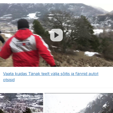
Vaata kuidas Tänak teelt välja sõitis ja fännid autot
otsisid