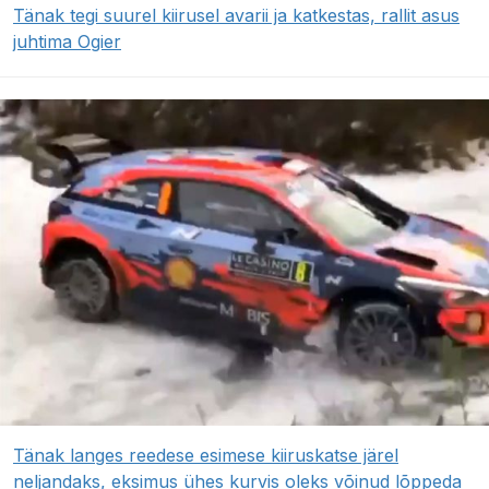
Tänak tegi suurel kiirusel avarii ja katkestas, rallit asus
juhtima Ogier
Tänak langes reedese esimese kiiruskatse järel
neljandaks, eksimus ühes kurvis oleks võinud lõppeda