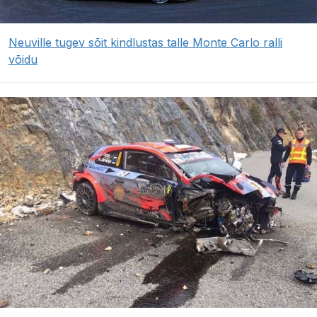
Neuville tugev sõit kindlustas talle Monte Carlo ralli
võidu