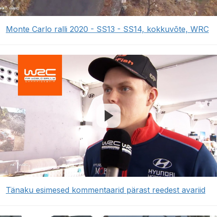
Monte Carlo ralli 2020 - SS13 - SS14, kokkuvõte, WRC
Tänaku esimesed kommentaarid pärast reedest avariid