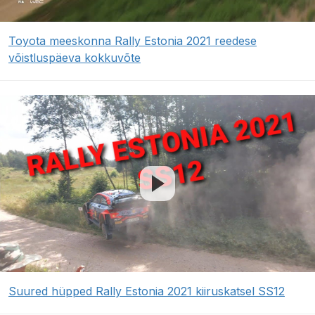
Toyota meeskonna Rally Estonia 2021 reedese
võistluspäeva kokkuvõte
Suured hüpped Rally Estonia 2021 kiiruskatsel SS12