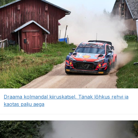
Draama kolmandal kiiruskatsel, Tänak lõhkus rehvi ja
kaotas palju aega