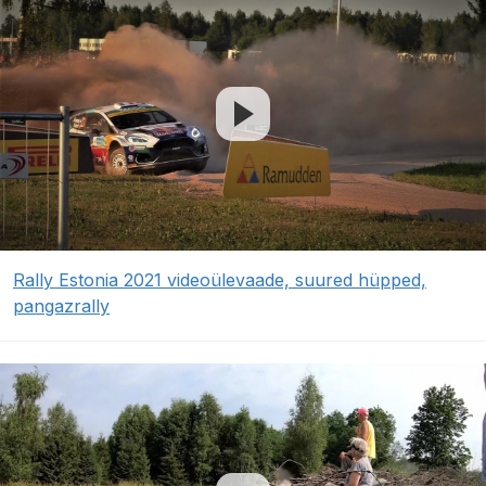
Rally Estonia 2021 videoülevaade, suured hüpped,
pangazrally