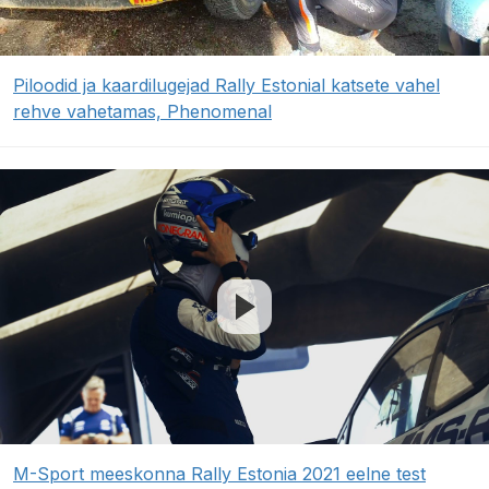
Piloodid ja kaardilugejad Rally Estonial katsete vahel
rehve vahetamas, Phenomenal
M-Sport meeskonna Rally Estonia 2021 eelne test