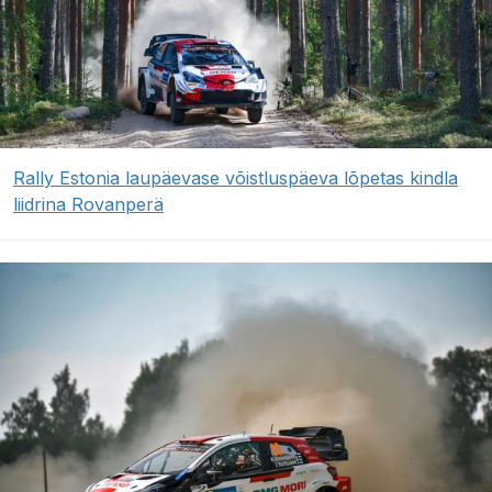
Rally Estonia laupäevase võistluspäeva lõpetas kindla
liidrina Rovanperä