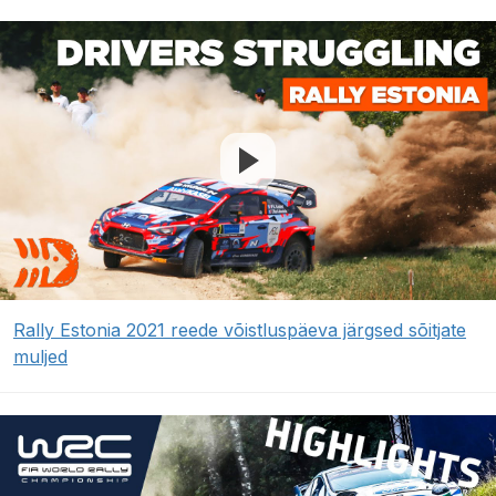
Rally Estonia 2021 reede võistluspäeva järgsed sõitjate
muljed