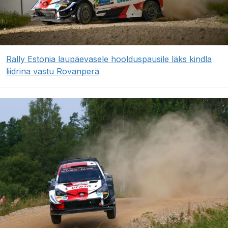
Rally Estonia laupäevasele hoolduspausile läks kindla
liidrina vastu Rovanperä