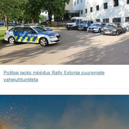
Politsei jaoks möödus Rally Estonia suuremate
vahejuhtumiteta