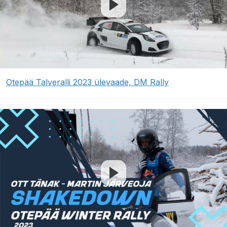
Otepää Talveralli 2023 ülevaade, DM Rally