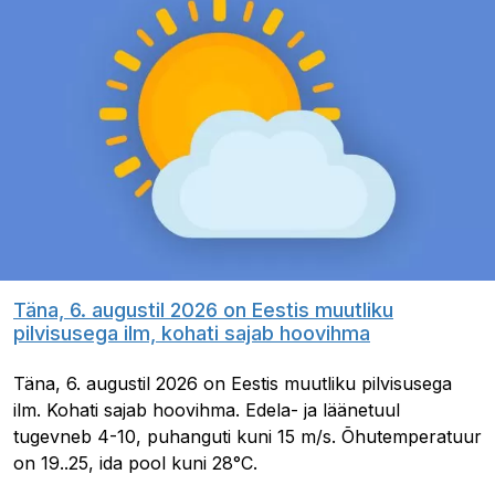
Täna, 6. augustil 2026 on Eestis muutliku
pilvisusega ilm, kohati sajab hoovihma
Täna, 6. augustil 2026 on Eestis muutliku pilvisusega
ilm. Kohati sajab hoovihma. Edela- ja läänetuul
tugevneb 4-10, puhanguti kuni 15 m/s. Õhutemperatuur
on 19..25, ida pool kuni 28°C.