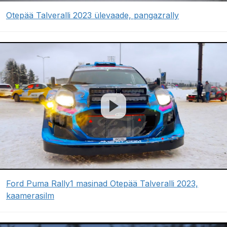
Otepää Talveralli 2023 ülevaade, pangazrally
Ford Puma Rally1 masinad Otepää Talveralli 2023,
kaamerasilm