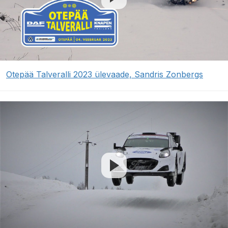
Otepää Talveralli 2023 ülevaade, Sandris Zonbergs