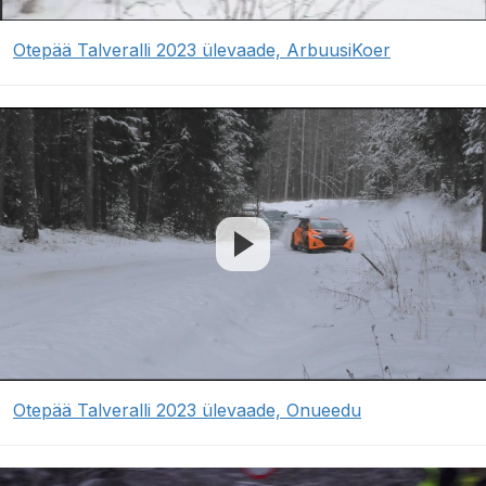
Otepää Talveralli 2023 ülevaade, ArbuusiKoer
Otepää Talveralli 2023 ülevaade, Onueedu