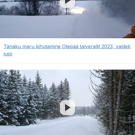
Tänaku maru kihutamine Otepää talverallil 2023, valdek
juss