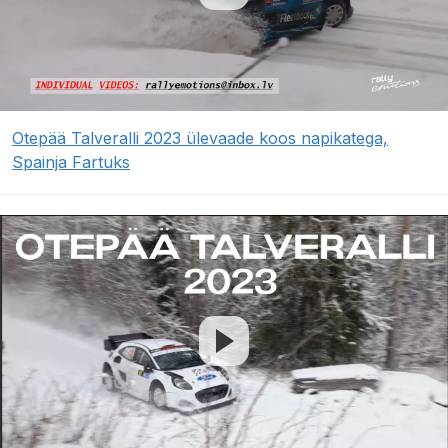
Otepää Talveralli 2023 ülevaade koos napikatega,
Spainja Fartuks