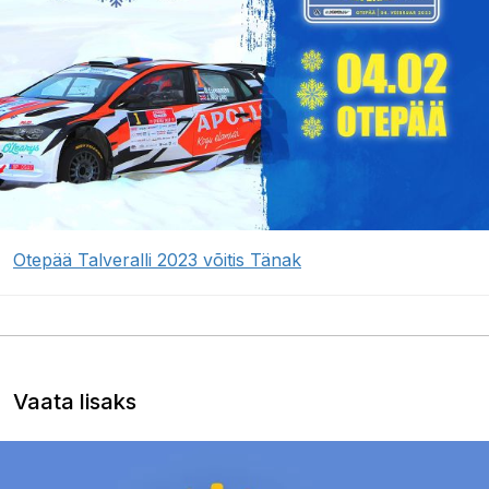
Otepää Talveralli 2023 võitis Tänak
Vaata lisaks