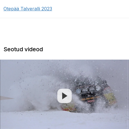
Otepää Talveralli 2023
Seotud videod