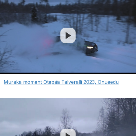
Muraka moment Otepää Talveralli 2023, Onueedu