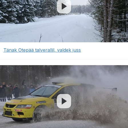
Tänak Otepää talverallil, valdek juss