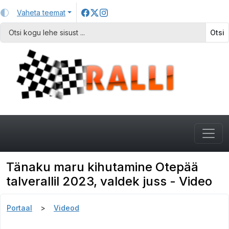
Vaheta teemat
Otsi
Tänaku maru kihutamine Otepää
talverallil 2023, valdek juss - Video
Portaal
Videod