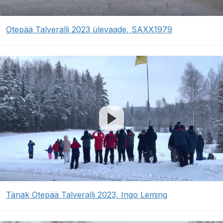
Otepää Talveralli 2023 ülevaade, SAXX1979
Tänak Otepää Talveralli 2023, Ingo Leming