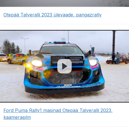
Otepää Talveralli 2023 ülevaade, pangazrally
Ford Puma Rally1 masinad Otepää Talveralli 2023,
kaamerasilm