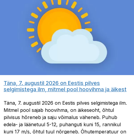
Täna, 7. augustil 2026 on Eestis pilves
selgimistega ilm, mitmel pool hoovihma ja äikest
Täna, 7. augustil 2026 on Eestis pilves selgimistega ilm.
Mitmel pool sajab hoovihma, on äikeseoht, õhtul
pilvisus hõreneb ja saju võimalus väheneb. Puhub
edela- ja läänetuul 5-12, puhanguti kuni 15, rannikul
kuni 17 m/s, õhtul tuul nõrgeneb. Õhutemperatuur on