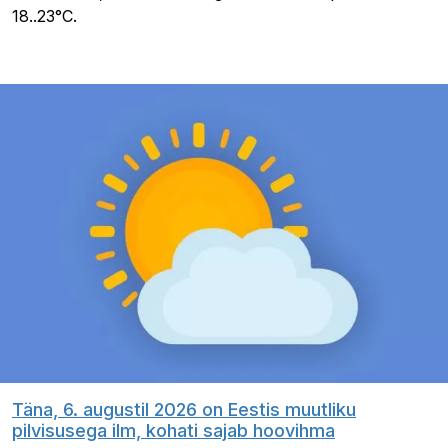
18..23°C.
Täna, 6. augustil 2026 on Eestis muutliku
pilvisusega ilm, kohati sajab hoovihma