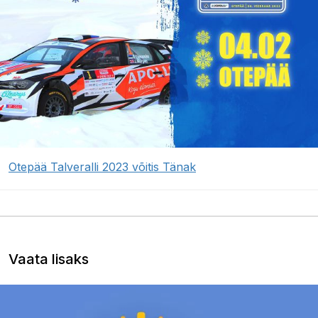
Otepää Talveralli 2023 võitis Tänak
Vaata lisaks