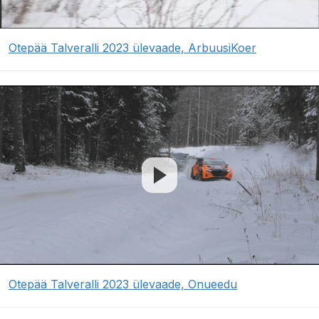
Otepää Talveralli 2023 ülevaade, ArbuusiKoer
Otepää Talveralli 2023 ülevaade, Onueedu