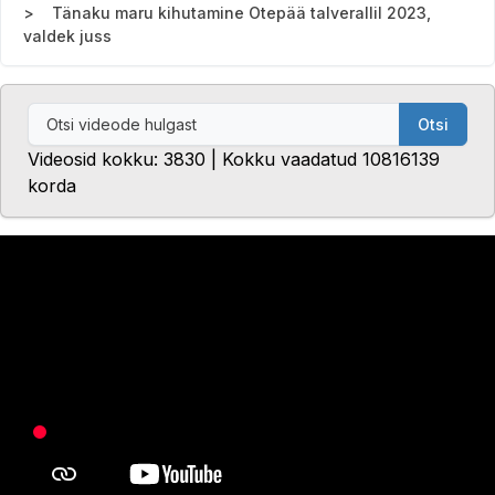
Tänaku maru kihutamine Otepää talverallil 2023,
valdek juss
Otsi
Videosid kokku: 3830 | Kokku vaadatud 10816139
korda