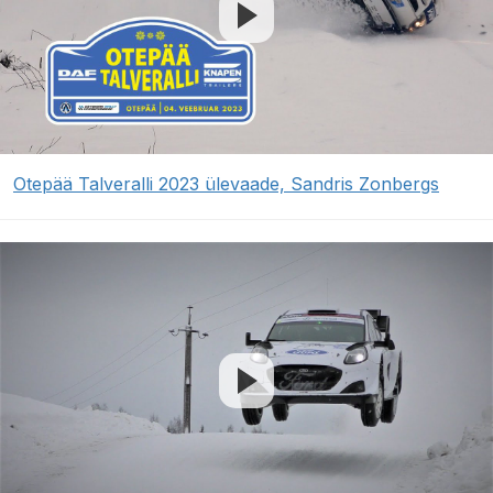
Otepää Talveralli 2023 ülevaade, Sandris Zonbergs