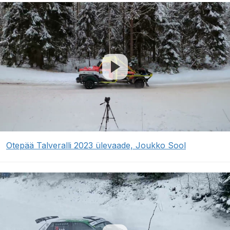
Otepää Talveralli 2023 ülevaade, Joukko Sool