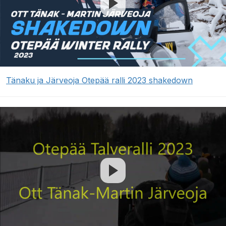
Tänaku ja Järveoja Otepää ralli 2023 shakedown