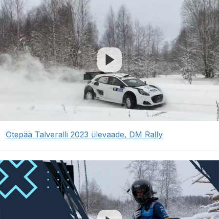
Otepää Talveralli 2023 ülevaade, DM Rally