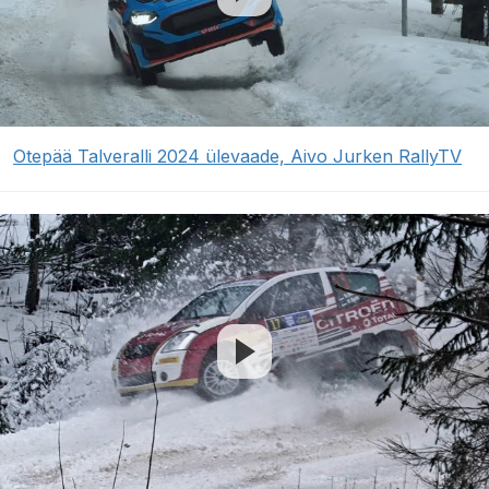
Otepää Talveralli 2024 ülevaade, Aivo Jurken RallyTV