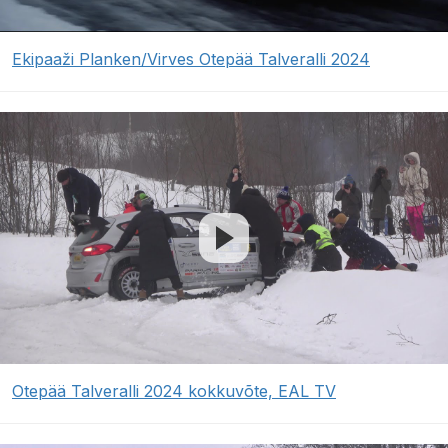
Ekipaaži Planken/Virves Otepää Talveralli 2024
Otepää Talveralli 2024 kokkuvõte, EAL TV