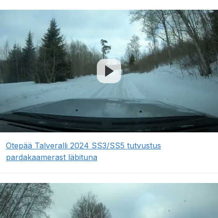
Otepää Talveralli 2024 SS3/SS5 tutvustus
pardakaamerast läbituna