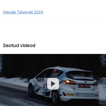
Otepää Talveralli 2024
Seotud videod