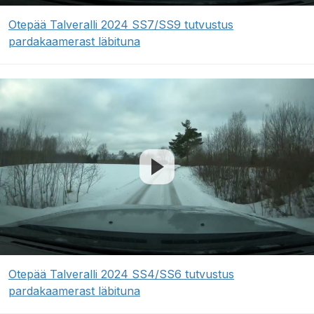
Otepää Talveralli 2024 SS7/SS9 tutvustus
pardakaamerast läbituna
Otepää Talveralli 2024 SS4/SS6 tutvustus
pardakaamerast läbituna