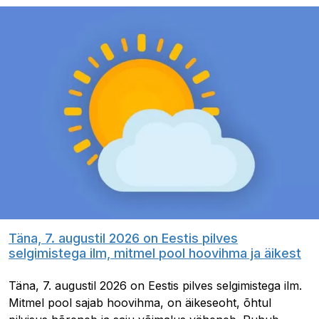
Täna, 7. augustil 2026 on Eestis pilves
selgimistega ilm, mitmel pool hoovihma ja äikest
Täna, 7. augustil 2026 on Eestis pilves selgimistega ilm.
Mitmel pool sajab hoovihma, on äikeseoht, õhtul