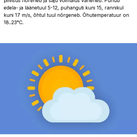
pilvisus hõreneb ja saju võimalus väheneb. Puhub
edela- ja läänetuul 5-12, puhanguti kuni 15, rannikul
kuni 17 m/s, õhtul tuul nõrgeneb. Õhutemperatuur on
18..23°C.