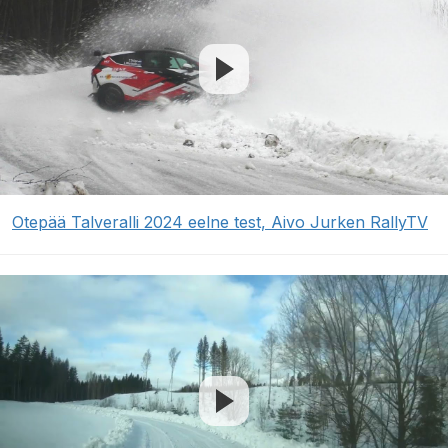
Otepää Talveralli 2024 eelne test, Aivo Jurken RallyTV