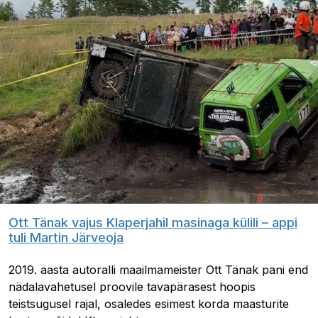
Ott Tänak vajus Klaperjahil masinaga külili – appi
tuli Martin Järveoja
2019. aasta autoralli maailmameister Ott Tänak pani end
nädalavahetusel proovile tavapärasest hoopis
teistsugusel rajal, osaledes esimest korda maasturite