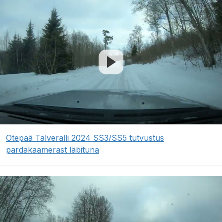
Otepää Talveralli 2024 SS3/SS5 tutvustus
pardakaamerast läbituna