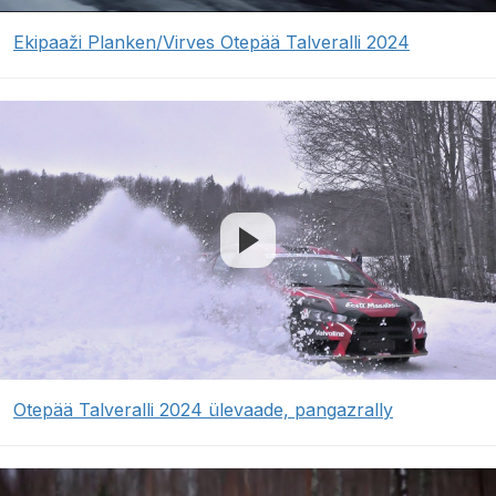
Ekipaaži Planken/Virves Otepää Talveralli 2024
Otepää Talveralli 2024 ülevaade, pangazrally