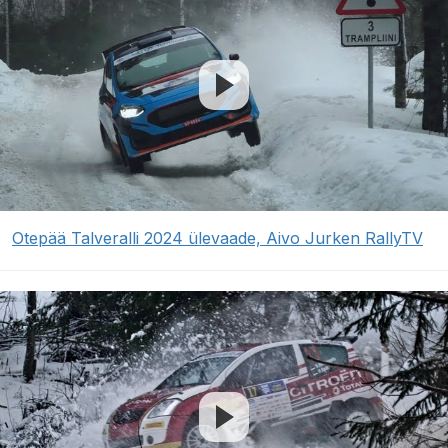
Otepää Talveralli 2024 ülevaade, Aivo Jurken RallyTV