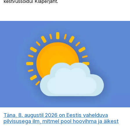
kestvussõidul Klaperjaht.
Täna, 8. augustil 2026 on Eestis vahelduva
pilvisusega ilm, mitmel pool hoovihma ja äikest