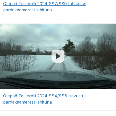
Otepää Talveralli 2024 SS7/SS9 tutvustus
pardakaamerast läbituna
Otepää Talveralli 2024 SS4/SS6 tutvustus
pardakaamerast läbituna