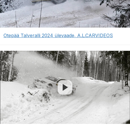
Otepää Talveralli 2024 ülevaade, A.L.CARVIDEOS