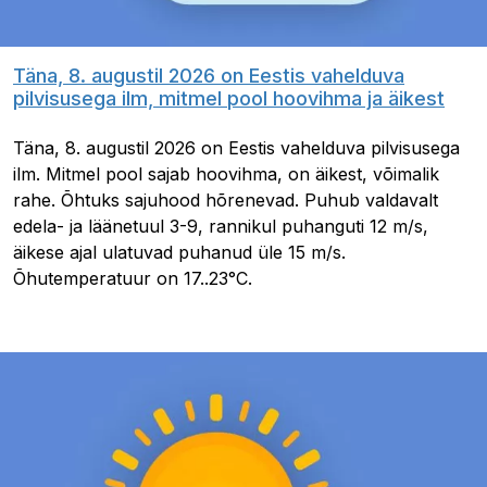
Täna, 8. augustil 2026 on Eestis vahelduva
pilvisusega ilm, mitmel pool hoovihma ja äikest
Täna, 8. augustil 2026 on Eestis vahelduva pilvisusega
ilm. Mitmel pool sajab hoovihma, on äikest, võimalik
rahe. Õhtuks sajuhood hõrenevad. Puhub valdavalt
edela- ja läänetuul 3-9, rannikul puhanguti 12 m/s,
äikese ajal ulatuvad puhanud üle 15 m/s.
Õhutemperatuur on 17..23°C.