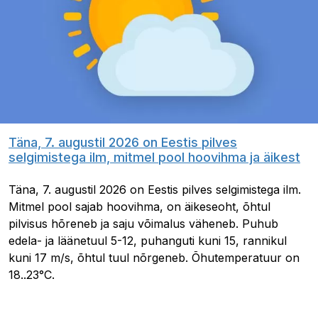
Täna, 7. augustil 2026 on Eestis pilves
selgimistega ilm, mitmel pool hoovihma ja äikest
Täna, 7. augustil 2026 on Eestis pilves selgimistega ilm.
Mitmel pool sajab hoovihma, on äikeseoht, õhtul
pilvisus hõreneb ja saju võimalus väheneb. Puhub
edela- ja läänetuul 5-12, puhanguti kuni 15, rannikul
kuni 17 m/s, õhtul tuul nõrgeneb. Õhutemperatuur on
18..23°C.