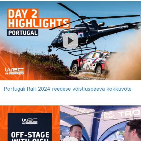
Portugali Ralli 2024 reedese võistluspäeva kokkuvõte