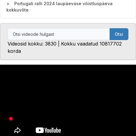
Portugali ralli 2024 laupäevase võistluspäeva
kokkuvõte
Otsi
Videosid kokku: 3830 | Kokku vaadatud 10817702
korda