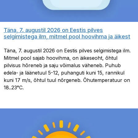
Täna, 7. augustil 2026 on Eestis pilves
selgimistega ilm, mitmel pool hoovihma ja äikest
Täna, 7. augustil 2026 on Eestis pilves selgimistega ilm.
Mitmel pool sajab hoovihma, on äikeseoht, õhtul
pilvisus hõreneb ja saju võimalus väheneb. Puhub
edela- ja läänetuul 5-12, puhanguti kuni 15, rannikul
kuni 17 m/s, õhtul tuul nõrgeneb. Õhutemperatuur on
18..23°C.