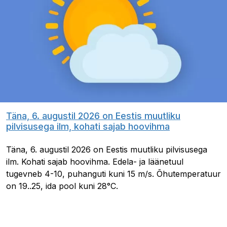
Täna, 6. augustil 2026 on Eestis muutliku
pilvisusega ilm, kohati sajab hoovihma
Täna, 6. augustil 2026 on Eestis muutliku pilvisusega
ilm. Kohati sajab hoovihma. Edela- ja läänetuul
tugevneb 4-10, puhanguti kuni 15 m/s. Õhutemperatuur
on 19..25, ida pool kuni 28°C.