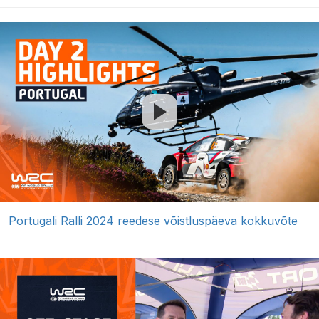
Portugali Ralli 2024 reedese võistluspäeva kokkuvõte