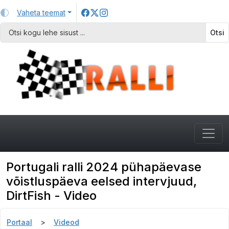
Vaheta teemat
Otsi
Portugali ralli 2024 pühapäevase
võistluspäeva eelsed intervjuud,
DirtFish - Video
Portaal
Videod