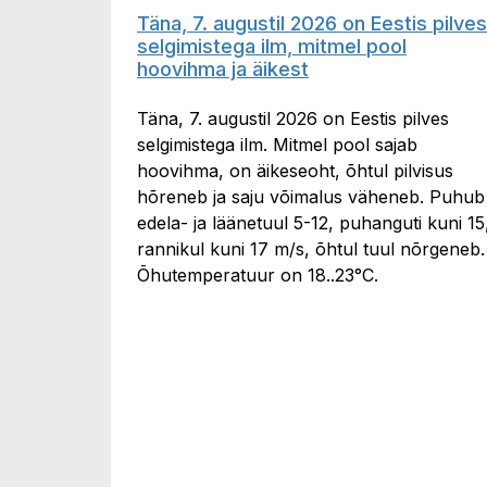
Täna, 7. augustil 2026 on Eestis pilves
selgimistega ilm, mitmel pool
hoovihma ja äikest
Täna, 7. augustil 2026 on Eestis pilves
selgimistega ilm. Mitmel pool sajab
hoovihma, on äikeseoht, õhtul pilvisus
hõreneb ja saju võimalus väheneb. Puhub
edela- ja läänetuul 5-12, puhanguti kuni 15
rannikul kuni 17 m/s, õhtul tuul nõrgeneb.
Õhutemperatuur on 18..23°C.