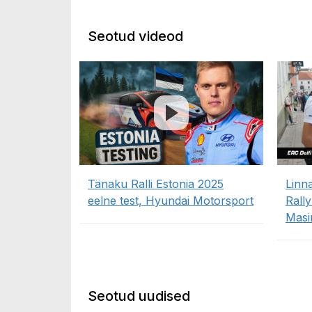
Seotud videod
Tänaku Ralli Estonia 2025
Linn
eelne test, Hyundai Motorsport
Rall
Masi
Seotud uudised