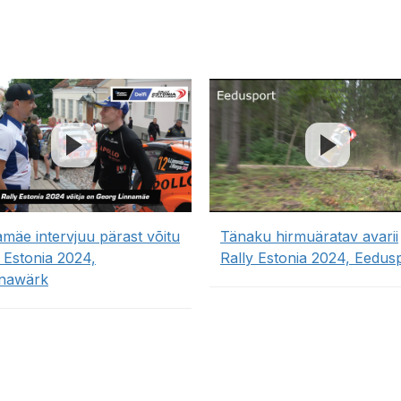
amäe intervjuu pärast võitu
Tänaku hirmuäratav avarii
y Estonia 2024,
Rally Estonia 2024, Eedus
nawärk