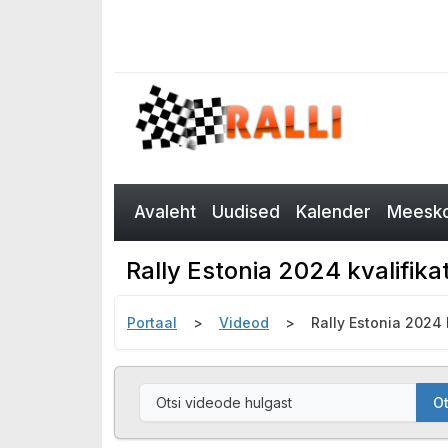
Avaleht
Uudised
Kalender
Meesko
Rally Estonia 2024 kvalifik
Portaal
Videod
Rally Estonia 2024
Ot