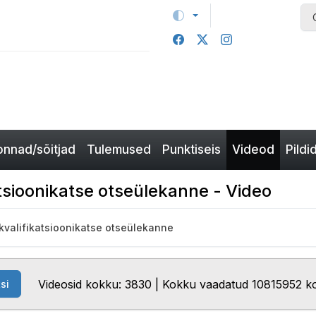
nnad/sõitjad
Tulemused
Punktiseis
Videod
Pildi
atsioonikatse otseülekanne - Video
 kvalifikatsioonikatse otseülekanne
Videosid kokku: 3830 | Kokku vaadatud 10815952 k
si