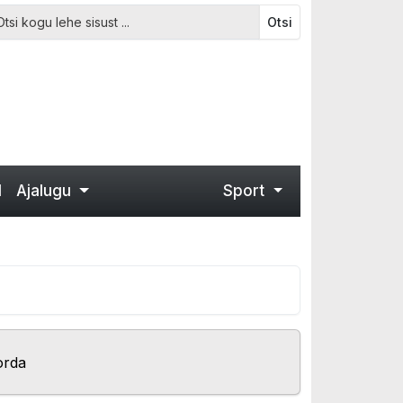
Otsi
d
Ajalugu
Sport
orda