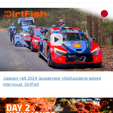
Jaapani ralli 2024 laupäevase võistluspäeva eelsed
intervjuud, DirtFish