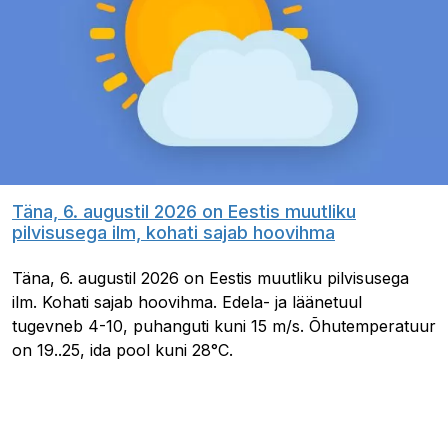
Täna, 6. augustil 2026 on Eestis muutliku
pilvisusega ilm, kohati sajab hoovihma
Täna, 6. augustil 2026 on Eestis muutliku pilvisusega
ilm. Kohati sajab hoovihma. Edela- ja läänetuul
tugevneb 4-10, puhanguti kuni 15 m/s. Õhutemperatuur
on 19..25, ida pool kuni 28°C.