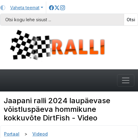
Vaheta teemat
Otsi
Jaapani ralli 2024 laupäevase
võistluspäeva hommikune
kokkuvõte DirtFish - Video
Portaal
Videod