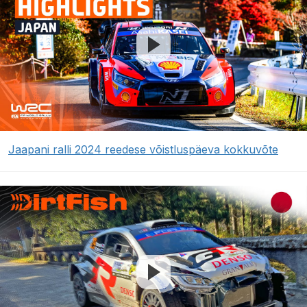
Jaapani ralli 2024 reedese võistluspäeva kokkuvõte