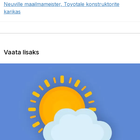
Neuville maailmameister, Toyotale konstruktorite
karikas
Vaata lisaks