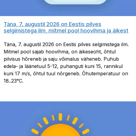
Täna, 7. augustil 2026 on Eestis pilves
selgimistega ilm, mitmel pool hoovihma ja äikest
Täna, 7. augustil 2026 on Eestis pilves selgimistega ilm.
Mitmel pool sajab hoovihma, on äikeseoht, õhtul
pilvisus hõreneb ja saju võimalus väheneb. Puhub
edela- ja läänetuul 5-12, puhanguti kuni 15, rannikul
kuni 17 m/s, õhtul tuul nõrgeneb. Õhutemperatuur on
18..23°C.