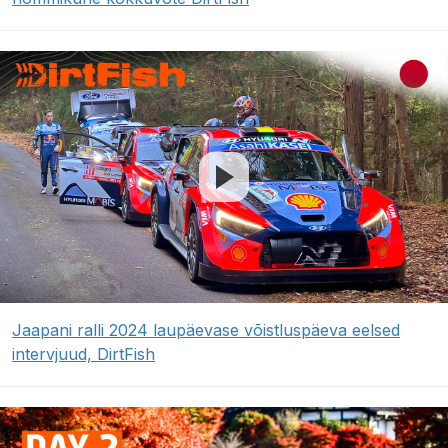
Jaapani ralli 2024 laupäevase võistluspäeva eelsed
intervjuud, DirtFish