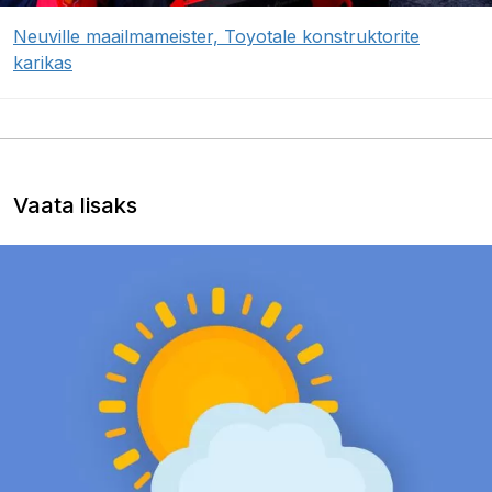
Neuville maailmameister, Toyotale konstruktorite
karikas
Vaata lisaks