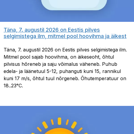
Täna, 7. augustil 2026 on Eestis pilves
selgimistega ilm, mitmel pool hoovihma ja äikest
Täna, 7. augustil 2026 on Eestis pilves selgimistega ilm.
Mitmel pool sajab hoovihma, on äikeseoht, õhtul
pilvisus hõreneb ja saju võimalus väheneb. Puhub
edela- ja läänetuul 5-12, puhanguti kuni 15, rannikul
kuni 17 m/s, õhtul tuul nõrgeneb. Õhutemperatuur on
18..23°C.