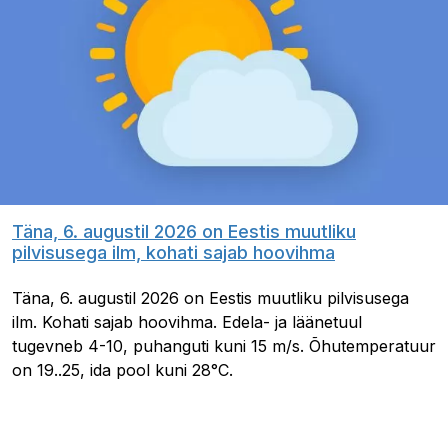
Täna, 6. augustil 2026 on Eestis muutliku
pilvisusega ilm, kohati sajab hoovihma
Täna, 6. augustil 2026 on Eestis muutliku pilvisusega
ilm. Kohati sajab hoovihma. Edela- ja läänetuul
tugevneb 4-10, puhanguti kuni 15 m/s. Õhutemperatuur
on 19..25, ida pool kuni 28°C.