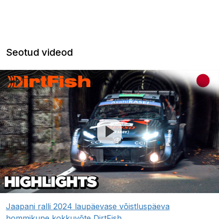
Seotud videod
Jaapani ralli 2024 laupäevase võistluspäeva
hommikune kokkuvõte DirtFish