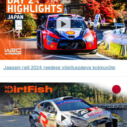
Jaapani ralli 2024 reedese võistluspäeva kokkuvõte