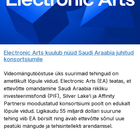
Electronic Arts kuulub nüüd Saudi Araabia juhitud
konsortsiumile
Videomängutööstuse üks suurimaid tehinguid on
ametlikult lõpule viidud. Electronic Arts (EA) teatas, et
ettevõtte omandamine Saudi Araabia riikliku
investeerimisfondi (PIF), Silver Lake'i ja Affinity
Partnersi moodustatud konsortsiumi poolt on edukalt
lõpule viidud. Ligikaudu 55 miljardi dollari suurune
tehing viib EA börsilt ning avab ettevõtte sõnul uue
peatüki mängude ja tehisintellekti arendamisel.