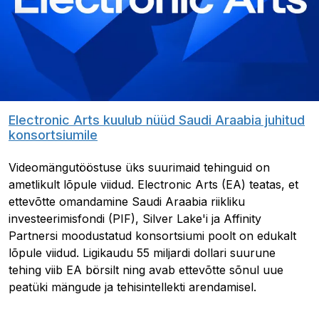
Electronic Arts kuulub nüüd Saudi Araabia juhitud
konsortsiumile
Videomängutööstuse üks suurimaid tehinguid on
ametlikult lõpule viidud. Electronic Arts (EA) teatas, et
ettevõtte omandamine Saudi Araabia riikliku
investeerimisfondi (PIF), Silver Lake'i ja Affinity
Partnersi moodustatud konsortsiumi poolt on edukalt
lõpule viidud. Ligikaudu 55 miljardi dollari suurune
tehing viib EA börsilt ning avab ettevõtte sõnul uue
peatüki mängude ja tehisintellekti arendamisel.