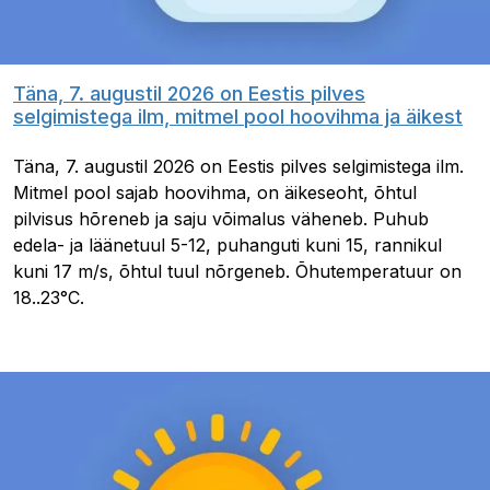
Täna, 7. augustil 2026 on Eestis pilves
selgimistega ilm, mitmel pool hoovihma ja äikest
Täna, 7. augustil 2026 on Eestis pilves selgimistega ilm.
Mitmel pool sajab hoovihma, on äikeseoht, õhtul
pilvisus hõreneb ja saju võimalus väheneb. Puhub
edela- ja läänetuul 5-12, puhanguti kuni 15, rannikul
kuni 17 m/s, õhtul tuul nõrgeneb. Õhutemperatuur on
18..23°C.