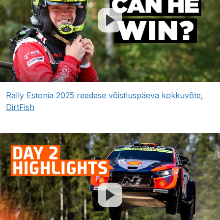
Rally Estonia 2025 reedese võistluspäeva kokkuvõte,
DirtFish