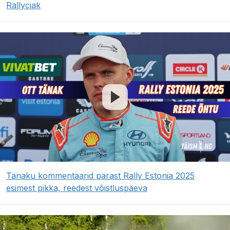
Rallyciak
Tänaku kommentaarid pärast Rally Estonia 2025
esimest pikka, reedest võistluspäeva