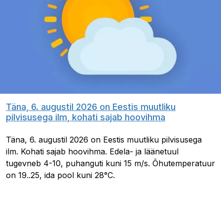
Täna, 6. augustil 2026 on Eestis muutliku
pilvisusega ilm, kohati sajab hoovihma
Täna, 6. augustil 2026 on Eestis muutliku pilvisusega
ilm. Kohati sajab hoovihma. Edela- ja läänetuul
tugevneb 4-10, puhanguti kuni 15 m/s. Õhutemperatuur
on 19..25, ida pool kuni 28°C.