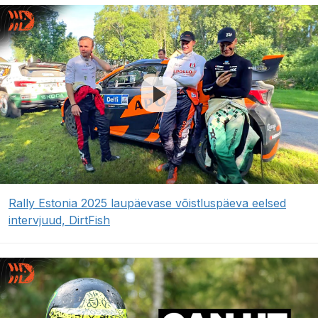
Rally Estonia 2025 laupäevase võistluspäeva eelsed
intervjuud, DirtFish