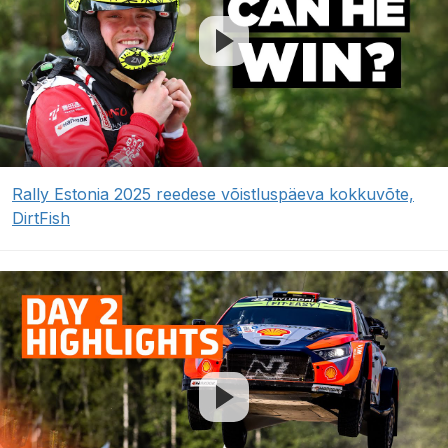
Rally Estonia 2025 reedese võistluspäeva kokkuvõte,
DirtFish