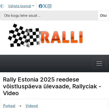
Vaheta teemat
Otsi
Rally Estonia 2025 reedese
võistluspäeva ülevaade, Rallyciak -
Video
Portaal
Videod