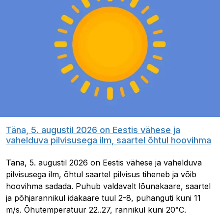
Täna, 5. augustil 2026 on Eestis vähese ja
vahelduva pilvisusega ilm, saartel õhtul hoovihma
Täna, 5. augustil 2026 on Eestis vähese ja vahelduva
pilvisusega ilm, õhtul saartel pilvisus tiheneb ja võib
hoovihma sadada. Puhub valdavalt lõunakaare, saartel
ja põhjarannikul idakaare tuul 2-8, puhanguti kuni 11
m/s. Õhutemperatuur 22..27, rannikul kuni 20°C.