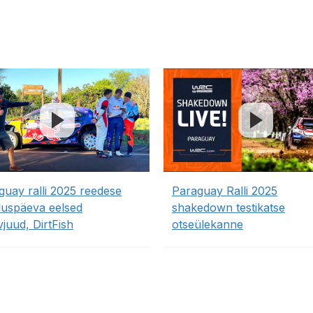
guay ralli 2025 reedese
Paraguay Ralli 2025
tluspäeva eelsed
shakedown testikatse
vjuud, DirtFish
otseülekanne