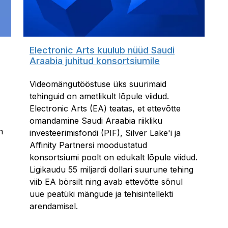
Electronic Arts kuulub nüüd Saudi
Araabia juhitud konsortsiumile
Videomängutööstuse üks suurimaid
tehinguid on ametlikult lõpule viidud.
Electronic Arts (EA) teatas, et ettevõtte
omandamine Saudi Araabia riikliku
n
investeerimisfondi (PIF), Silver Lake'i ja
Affinity Partnersi moodustatud
konsortsiumi poolt on edukalt lõpule viidud.
Ligikaudu 55 miljardi dollari suurune tehing
viib EA börsilt ning avab ettevõtte sõnul
uue peatüki mängude ja tehisintellekti
arendamisel.