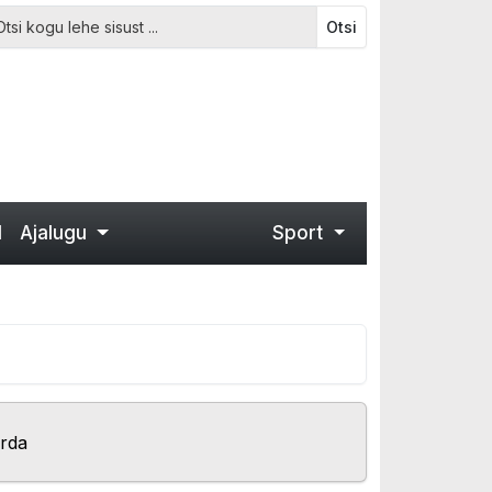
Otsi
d
Ajalugu
Sport
orda