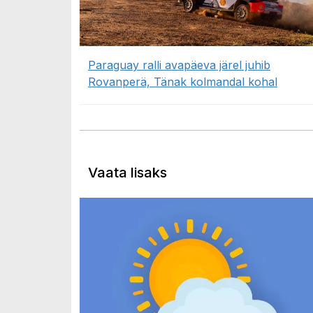
Paraguay ralli avapäeva järel juhib
Rovanperä, Tänak kolmandal kohal
Vaata lisaks