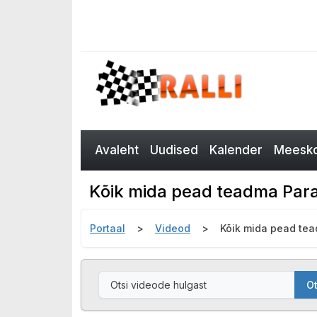
Avaleht
Uudised
Kalender
Meesko
Kõik mida pead teadma Para
Portaal
Videod
Kõik mida pead tea
Ot