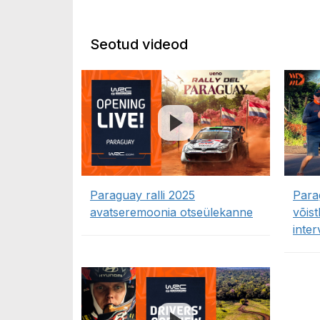
Seotud videod
Paraguay ralli 2025
Para
avatseremoonia otseülekanne
võis
inter