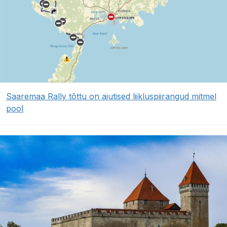
Saaremaa Rally tõttu on ajutised liikluspiirangud mitmel
pool