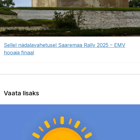
Sellel nädalavahetusel Saaremaa Rally 2025 – EMV
hooaja finaal
Vaata lisaks