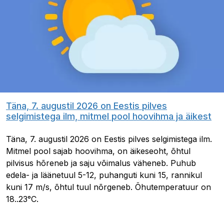
Täna, 7. augustil 2026 on Eestis pilves
selgimistega ilm, mitmel pool hoovihma ja äikest
Täna, 7. augustil 2026 on Eestis pilves selgimistega ilm.
Mitmel pool sajab hoovihma, on äikeseoht, õhtul
pilvisus hõreneb ja saju võimalus väheneb. Puhub
edela- ja läänetuul 5-12, puhanguti kuni 15, rannikul
kuni 17 m/s, õhtul tuul nõrgeneb. Õhutemperatuur on
18..23°C.