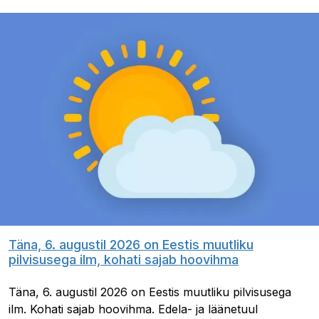
Täna, 6. augustil 2026 on Eestis muutliku
pilvisusega ilm, kohati sajab hoovihma
Täna, 6. augustil 2026 on Eestis muutliku pilvisusega
ilm. Kohati sajab hoovihma. Edela- ja läänetuul