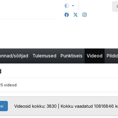
nnad/sõitjad
Tulemused
Punktiseis
Videod
Pildi
d
25 videod
Videosid kokku: 3830 | Kokku vaadatud 10816846 
si