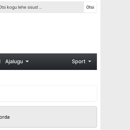
Otsi
d
Ajalugu
Sport
korda