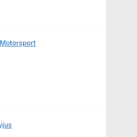
 Motorsport
sport
yjus