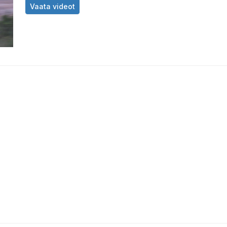
Saaremaa Rally 2025 võitjate kommentaar
Vaata videot