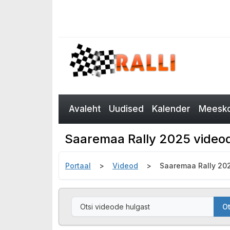
Avaleht
Uudised
Kalender
Meesko
Saaremaa Rally 2025 video
Portaal
Videod
Saaremaa Rally 20
Ot