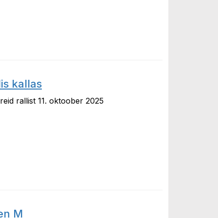
s kallas
eid rallist 11. oktoober 2025
las
ten M