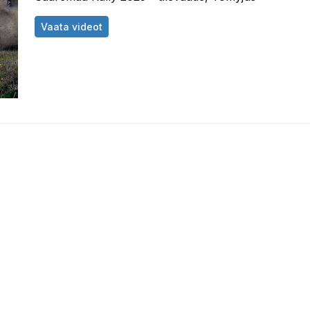
Saaremaa Rally 2025 ülevaade, Tomyjus
Vaata videot