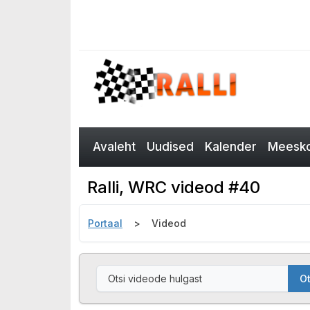
Avaleht
Uudised
Kalender
Meesko
Ralli, WRC videod #40
Portaal
Videod
Ot