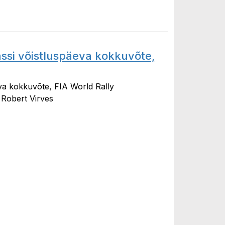
ssi võistluspäeva kokkuvõte,
va kokkuvõte, FIA World Rally
 Robert Virves
õistluspäeva kokkuvõte, FIA