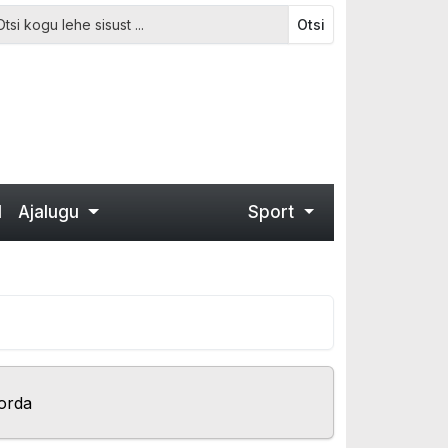
Otsi
d
Ajalugu
Sport
orda