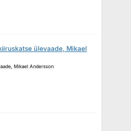
kiiruskatse ülevaade, Mikael
evaade, Mikael Andersson
uskatse ülevaade, Mikael Andersson