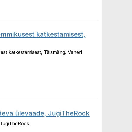
ommikusest katkestamisest,
st katkestamisest, Täismäng. Vaheri
usest katkestamisest, Täismäng
päeva ülevaade, JugiTheRock
, JugiTheRock