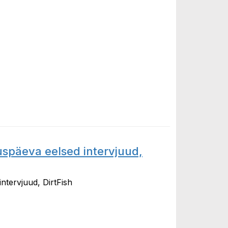
uspäeva eelsed intervjuud,
ntervjuud, DirtFish
a eelsed intervjuud, DirtFish