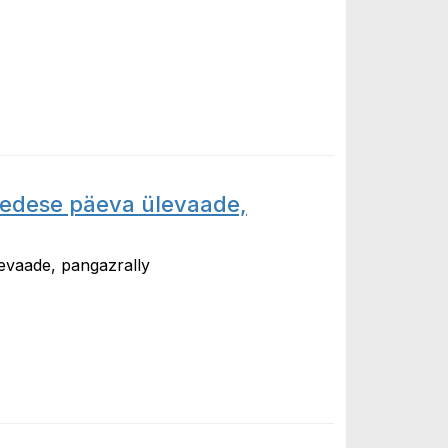
 ülevaade, JugiTheRock
reedese päeva ülevaade,
levaade, pangazrally
se päeva ülevaade, pangazrally