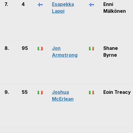
7.
4
Esapekka
Enni
Lappi
Mälkönen
8.
95
Jon
Shane
Armstrong
Byrne
9.
55
Joshua
Eoin Treacy
McErlean