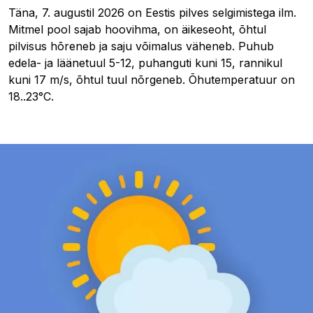
Täna, 7. augustil 2026 on Eestis pilves selgimistega ilm.
Mitmel pool sajab hoovihma, on äikeseoht, õhtul
pilvisus hõreneb ja saju võimalus väheneb. Puhub
edela- ja läänetuul 5-12, puhanguti kuni 15, rannikul
kuni 17 m/s, õhtul tuul nõrgeneb. Õhutemperatuur on
18..23°C.