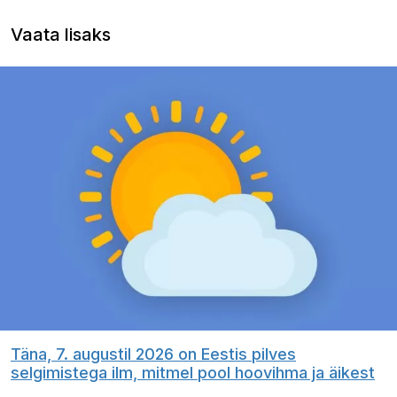
Vaata lisaks
Täna, 7. augustil 2026 on Eestis pilves
selgimistega ilm, mitmel pool hoovihma ja äikest