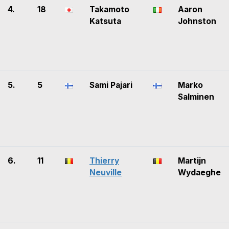
4.
18
Takamoto
Aaron
Katsuta
Johnston
5.
5
Sami Pajari
Marko
Salminen
6.
11
Thierry
Martijn
Neuville
Wydaeghe