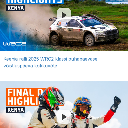
Keenia ralli 2025 WRC2 klassi pühapäevase
võistluspäeva kokkuvõte