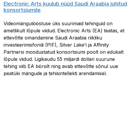
Electronic Arts kuulub nüüd Saudi Araabia juhitud
konsortsiumile
Videomängutööstuse üks suurimaid tehinguid on
ametlikult lõpule viidud. Electronic Arts (EA) teatas, et
ettevõtte omandamine Saudi Araabia riikliku
investeerimisfondi (PIF), Silver Lake'i ja Affinity
Partnersi moodustatud konsortsiumi poolt on edukalt
lõpule viidud. Ligikaudu 55 miljardi dollari suurune
tehing viib EA börsilt ning avab ettevõtte sõnul uue
peatüki mängude ja tehisintellekti arendamisel.