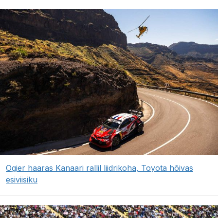
Ogier haaras Kanaari rallil liidrikoha, Toyota hõivas
esiviisiku