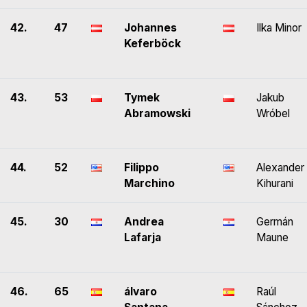
42.
47
Johannes
Ilka Minor
Keferböck
43.
53
Tymek
Jakub
Abramowski
Wróbel
44.
52
Filippo
Alexander
Marchino
Kihurani
45.
30
Andrea
Germán
Lafarja
Maune
46.
65
álvaro
Raúl