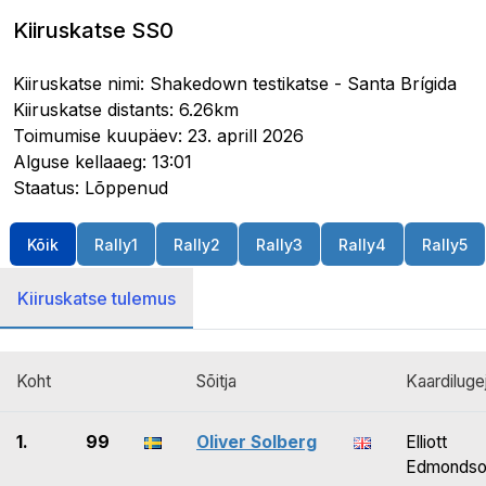
Kiiruskatse SS0
Kiiruskatse nimi: Shakedown testikatse - Santa Brígida
Kiiruskatse distants: 6.26km
Toimumise kuupäev: 23. aprill 2026
Alguse kellaaeg: 13:01
Staatus: Lõppenud
Kõik
Rally1
Rally2
Rally3
Rally4
Rally5
Kiiruskatse tulemus
Koht
Sõitja
Kaardiluge
1.
99
Oliver Solberg
Elliott
Edmondso