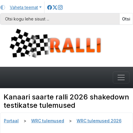
Vaheta teemat
Otsi
Kanaari saarte ralli 2026 shakedown
testikatse tulemused
Portaal
WRC tulemused
WRC tulemused 2026