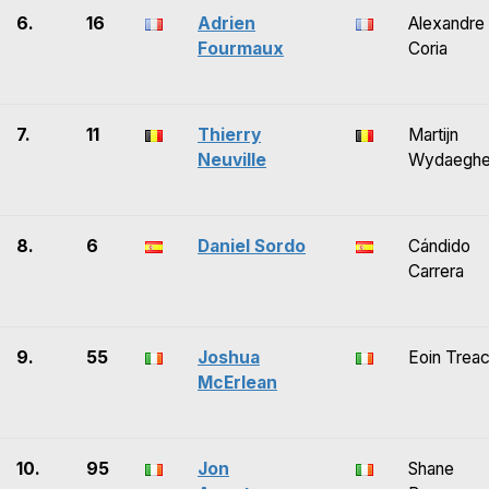
6.
16
Adrien
Alexandre
Fourmaux
Coria
7.
11
Thierry
Martijn
Neuville
Wydaegh
8.
6
Daniel Sordo
Cándido
Carrera
9.
55
Joshua
Eoin Trea
McErlean
10.
95
Jon
Shane