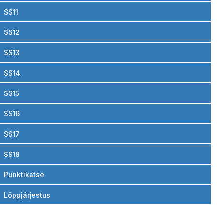
SS11
SS12
SS13
SS14
SS15
SS16
SS17
SS18
Punktikatse
Lõppjärjestus