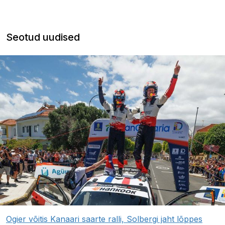
Seotud uudised
Ogier võitis Kanaari saarte ralli, Solbergi jaht lõppes