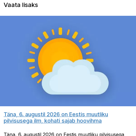
Vaata lisaks
Täna, 6. augustil 2026 on Eestis muutliku
pilvisusega ilm, kohati sajab hoovihma
Täna, 6. augustil 2026 on Eestis muutliku pilvisusega