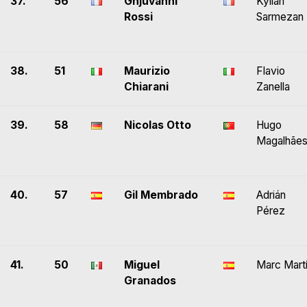
37.
56
Ghjuvanni
Kylian
Rossi
Sarmezan
38.
51
Maurizio
Flavio
Chiarani
Zanella
39.
58
Nicolas Otto
Hugo
Magalhãe
40.
57
Gil Membrado
Adrián
Pérez
41.
50
Miguel
Marc Mart
Granados