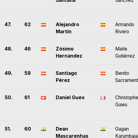
Santana
Sánchez
47.
62
Alejandro
Armando
Martín
Rivero
48.
46
Zósimo
Maite
Hernández
Gutiérrez
49.
59
Santiago
Benito
Pérez
Sacramen
50.
61
Daniel Guex
Christophe
Guieu
51.
60
Dean
Gagan
Mascarenhas
Karumbaia