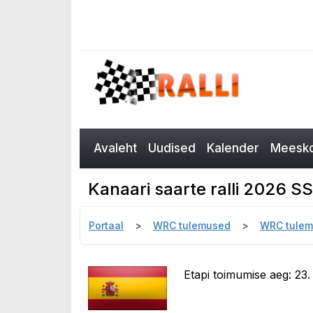
Avaleht
Uudised
Kalender
Meesko
Kanaari saarte ralli 2026 S
Portaal
WRC tulemused
WRC tulem
Etapi toimumise aeg: 23. a