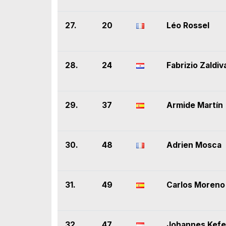
27.
20
Léo Rossel
28.
24
Fabrizio Zaldiv
29.
37
Armide Martín
30.
48
Adrien Mosca
31.
49
Carlos Moreno
32.
47
Johannes Kef