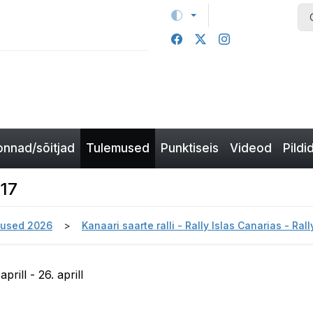
nnad/sõitjad
Tulemused
Punktiseis
Videod
Pildi
S17
used 2026
Kanaari saarte ralli - Rally Islas Canarias - Ra
prill - 26. aprill