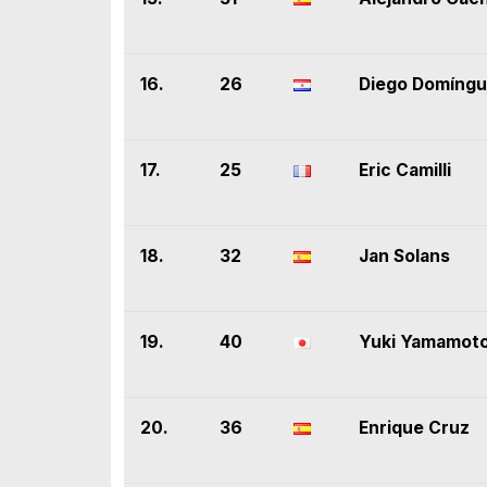
16.
26
Diego Domíng
17.
25
Eric Camilli
18.
32
Jan Solans
19.
40
Yuki Yamamot
20.
36
Enrique Cruz