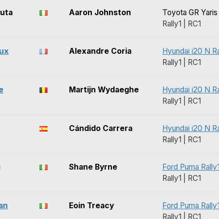
uta
Aaron Johnston
Toyota GR Yaris 
Rally1 | RC1
ux
Alexandre Coria
Hyundai i20 N Ra
Rally1 | RC1
e
Martijn Wydaeghe
Hyundai i20 N Ra
Rally1 | RC1
Cándido Carrera
Hyundai i20 N Ra
Rally1 | RC1
g
Shane Byrne
Ford Puma Rally
Rally1 | RC1
an
Eoin Treacy
Ford Puma Rally
Rally1 | RC1