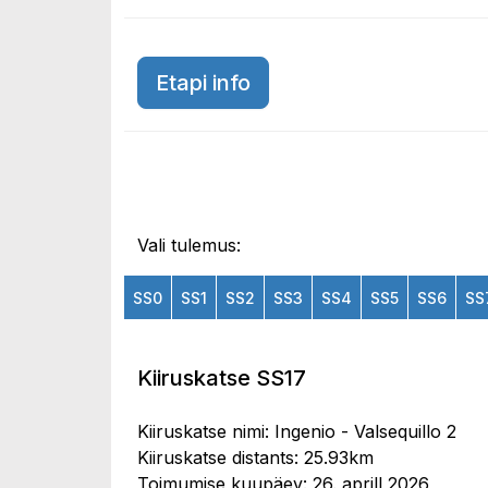
Etapi info
Vali tulemus:
SS0
SS1
SS2
SS3
SS4
SS5
SS6
SS
Kiiruskatse SS17
Kiiruskatse nimi: Ingenio - Valsequillo 2
Kiiruskatse distants: 25.93km
Toimumise kuupäev: 26. aprill 2026