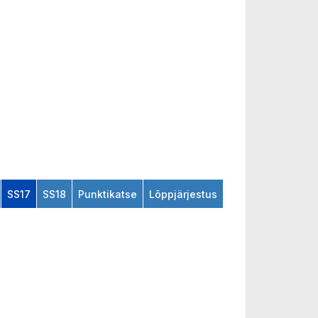
SS17
SS18
Punktikatse
Lõppjärjestus