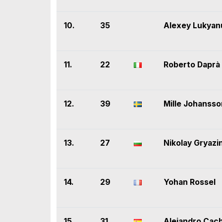
10.
35
Alexey Lukyan
11.
22
Roberto Daprà
12.
39
Mille Johansso
13.
27
Nikolay Gryazi
14.
29
Yohan Rossel
15.
31
Alejandro Cac