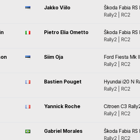
Jakko Viilo
Škoda Fabia RS 
Rally2 | RC2
in
Pietro Elia Ometto
Škoda Fabia RS 
Rally2 | RC2
son
Siim Oja
Ford Fiesta Mk II
Rally2 | RC2
Bastien Pouget
Hyundai i20 N Ra
Rally2 | RC2
Yannick Roche
Citroen C3 Rally
Rally2 | RC2
Gabriel Morales
Škoda Fabia RS 
Rally2 | RC2