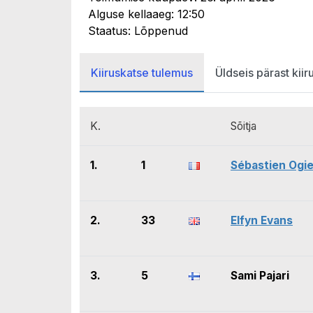
Alguse kellaaeg: 12:50
Staatus: Lõppenud
Kiiruskatse tulemus
Üldseis pärast kiir
K.
Sõitja
1.
1
Sébastien Ogie
2.
33
Elfyn Evans
3.
5
Sami Pajari