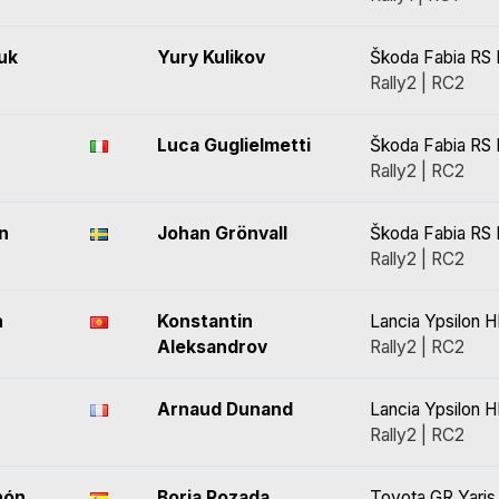
uk
Yury Kulikov
Škoda Fabia RS 
Rally2 | RC2
Luca Guglielmetti
Škoda Fabia RS 
Rally2 | RC2
n
Johan Grönvall
Škoda Fabia RS 
Rally2 | RC2
n
Konstantin
Lancia Ypsilon H
Aleksandrov
Rally2 | RC2
Arnaud Dunand
Lancia Ypsilon H
Rally2 | RC2
hón
Borja Rozada
Toyota GR Yaris 