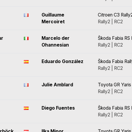
Guillaume
Citroen C3 Rally
Mercoiret
Rally2 | RC2
ar
Marcelo der
Škoda Fabia RS 
Ohannesian
Rally2 | RC2
Eduardo González
Škoda Fabia Ral
Rally2 | RC2
Julie Amblard
Toyota GR Yaris 
Rally2 | RC2
Diego Fuentes
Škoda Fabia RS 
Rally2 | RC2
erböck
Ilka Minor
Toyota GR Yaris 