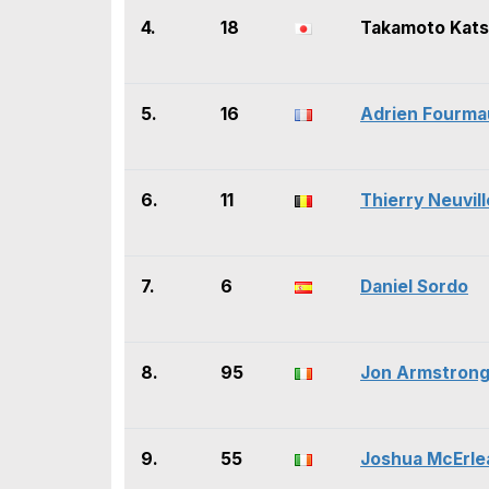
4.
18
Takamoto Kats
5.
16
Adrien Fourma
6.
11
Thierry Neuvill
7.
6
Daniel Sordo
8.
95
Jon Armstron
9.
55
Joshua McErle