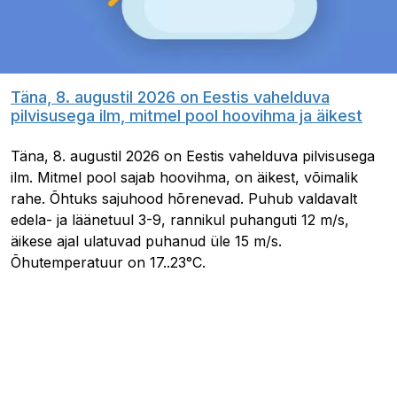
Täna, 8. augustil 2026 on Eestis vahelduva
pilvisusega ilm, mitmel pool hoovihma ja äikest
Täna, 8. augustil 2026 on Eestis vahelduva pilvisusega
ilm. Mitmel pool sajab hoovihma, on äikest, võimalik
rahe. Õhtuks sajuhood hõrenevad. Puhub valdavalt
edela- ja läänetuul 3-9, rannikul puhanguti 12 m/s,
äikese ajal ulatuvad puhanud üle 15 m/s.
Õhutemperatuur on 17..23°C.