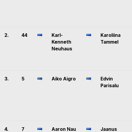
2.
44
Karl-
Karoliina
Kenneth
Tammel
Neuhaus
3.
5
Aiko Aigro
Edvin
Parisalu
4.
7
Aaron Nau
Jaanus