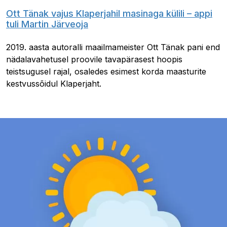
Ott Tänak vajus Klaperjahil masinaga külili – appi
tuli Martin Järveoja
2019. aasta autoralli maailmameister Ott Tänak pani end
nädalavahetusel proovile tavapärasest hoopis
teistsugusel rajal, osaledes esimest korda maasturite
kestvussõidul Klaperjaht.