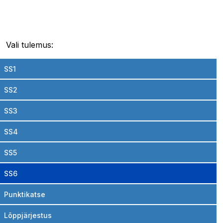
Vali tulemus:
SS1
SS2
SS3
SS4
SS5
SS6
Punktikatse
Lõppjärjestus