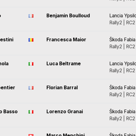
o
Benjamin Boulloud
Lancia Ypsil
Rally2 | RC2
stini
Francesca Maior
Škoda Fabia
Rally2 | RC2
nola
Luca Beltrame
Lancia Ypsil
Rally2 | RC2
pentier
Florian Barral
Škoda Fabia
Rally2 | RC2
o Basso
Lorenzo Granai
Škoda Fabia
Rally2 | RC2
Marco Menchini
Škoda Fabia