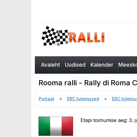
Avaleht
Uudised
Kalender
Meesko
Rooma ralli - Rally di Roma 
Portaal
ERC tulemused
ERC tulemu
Etapi toimumise aeg: 3. juu