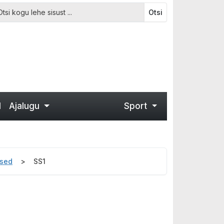
Otsi
d
Ajalugu
Sport
used
SS1