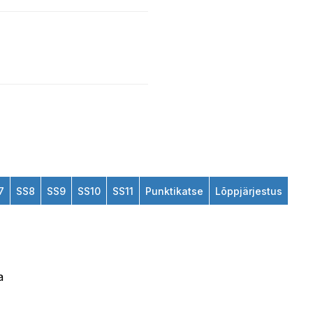
7
SS8
SS9
SS10
SS11
Punktikatse
Lõppjärjestus
a