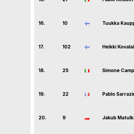
16.
10
Tuukka Kaup
17.
102
Heikki Kovala
18.
25
Simone Campe
19.
22
Pablo Sarrazi
20.
9
Jakub Matulk