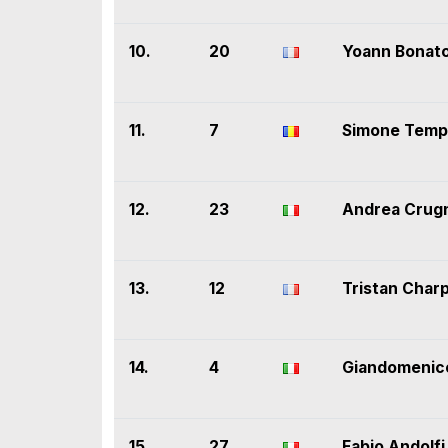
10.
20
Yoann Bonat
11.
7
Simone Tempe
12.
23
Andrea Crug
13.
12
Tristan Char
14.
4
Giandomenic
15.
27
Fabio Andolfi