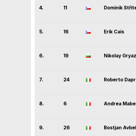
4.
11
Dominik Střít
5.
16
Erik Cais
6.
19
Nikolay Gryaz
7.
24
Roberto Dapr
8.
6
Andrea Mabel
9.
26
Bostjan Avbel