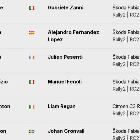
ce
Gabriele Zanni
Škoda Fabia
Rally2 | RC2
a
Alejandro Fernandez
Škoda Fabia
Lopez
Rally2 | RC2
s
Julien Pesenti
Škoda Fabia
Rally2 | RC2
izio
Manuel Fenoli
Škoda Fabia
Rally2 | RC2
ghton
Liam Regan
Citroen C3 R
Rally2 | RC2
son
Johan Grönvall
Škoda Fabia
Rally2 | RC2