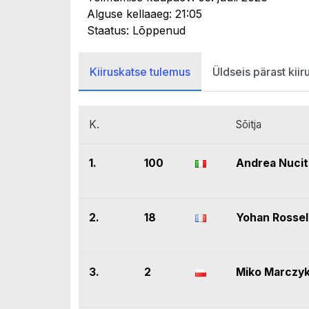
Alguse kellaaeg: 21:05
Staatus: Lõppenud
Kiiruskatse tulemus
Üldseis pärast kiir
K.
Sõitja
1.
100
Andrea Nucit
2.
18
Yohan Rossel
3.
2
Miko Marczy