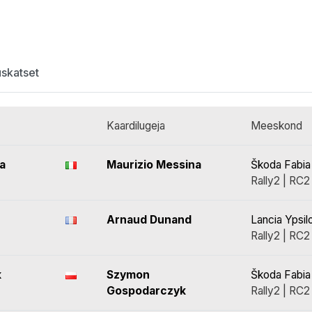
uskatset
Kaardilugeja
Meeskond
a
Maurizio Messina
Škoda Fabia
Rally2 | RC2
Arnaud Dunand
Lancia Ypsil
Rally2 | RC2
k
Szymon
Škoda Fabia
Gospodarczyk
Rally2 | RC2