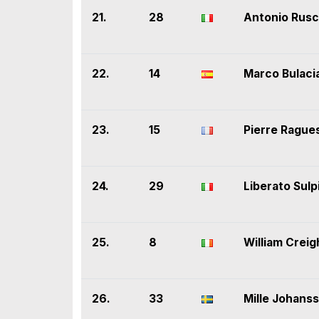
21.
28
Antonio Rus
22.
14
Marco Bulaci
23.
15
Pierre Rague
24.
29
Liberato Sulp
25.
8
William Crei
26.
33
Mille Johans