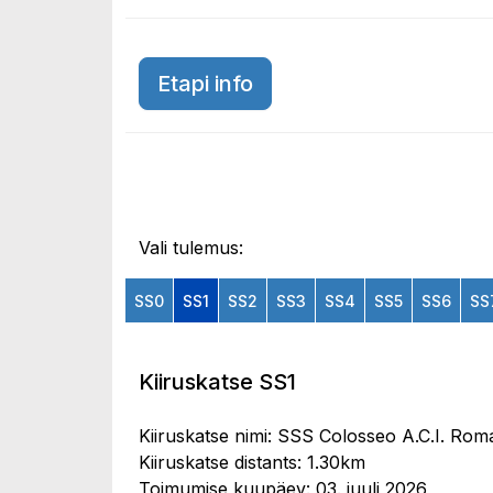
Etapi info
Vali tulemus:
SS0
SS1
SS2
SS3
SS4
SS5
SS6
SS
Kiiruskatse SS1
Kiiruskatse nimi: SSS Colosseo A.C.I. Rom
Kiiruskatse distants: 1.30km
Toimumise kuupäev: 03. juuli 2026