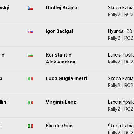
eský
Ondřej Krajča
Škoda Fabia
Rally2 | RC2
Igor Bacigál
Hyundai i20 
Rally2 | RC2
in
Konstantin
Lancia Ypsil
Aleksandrov
Rally2 | RC2
à
Luca Guglielmetti
Škoda Fabia
Rally2 | RC2
lini
Virginia Lenzi
Lancia Ypsil
Rally2 | RC2
j
Elia de Guio
Škoda Fabia
Rally2 | RC2