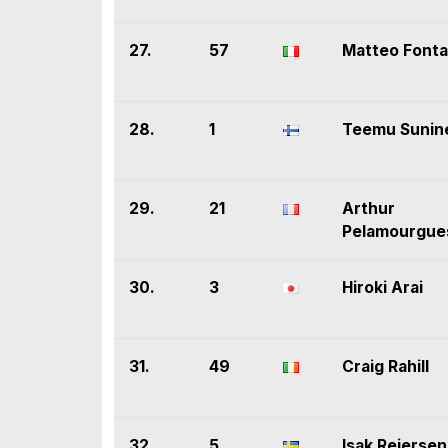
27.
57
Matteo Font
28.
1
Teemu Sunin
29.
21
Arthur
Pelamourgue
30.
3
Hiroki Arai
31.
49
Craig Rahill
32.
5
Isak Reiersen