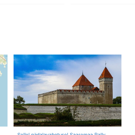
Sellel nädalavahetusel Saaremaa Rally