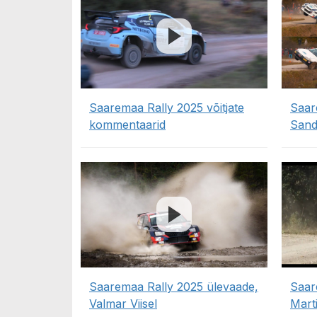
Saaremaa Rally 2025 võitjate
Saar
kommentaarid
Sand
Saaremaa Rally 2025 ülevaade,
Saar
Valmar Viisel
Mart