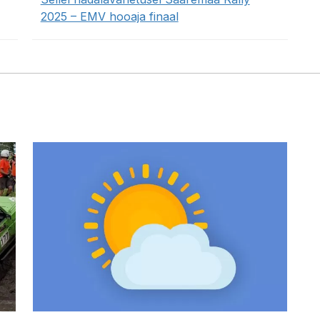
2025 – EMV hooaja finaal