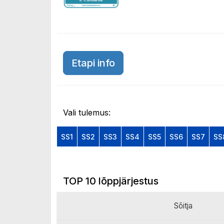
Etapi info
Vali tulemus:
SS1
SS2
SS3
SS4
SS5
SS6
SS7
SS
TOP 10 lõppjärjestus
Sõitja