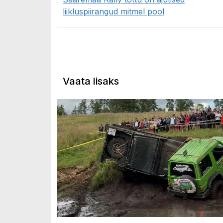
liikluspiirangud mitmel pool
Vaata lisaks