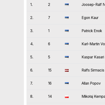
1.
2
Joosep-Ralf 
2.
7
Egon Kaur
3.
1
Patrick Enok
4.
6
Karl-Martin Vo
5.
5
Kaspar Kasari
6.
15
Ralfs Sirmacis
7.
16
Allan Popov
8.
14
Mikołaj Kemp