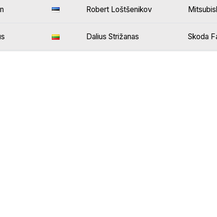
n
Robert Loštšenikov
Mitsubis
us
Dalius Strižanas
Skoda F