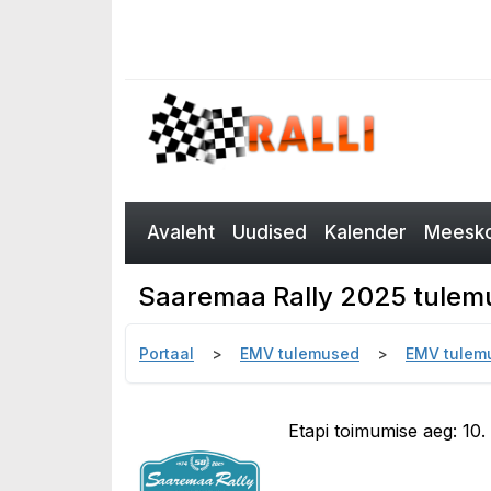
Avaleht
Uudised
Kalender
Meesko
Saaremaa Rally 2025 tulem
Portaal
EMV tulemused
EMV tulem
Etapi toimumise aeg: 10.