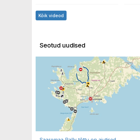
Kõik videod
Seotud uudised
Saaremaa Rally tõttu on ajutised