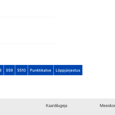
8
SS9
SS10
Punktikatse
Lõppjärjestus
Kaardilugeja
Meesko