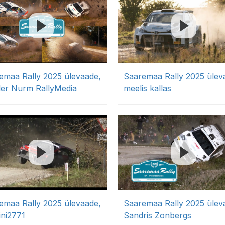
emaa Rally 2025 ülevaade,
Saaremaa Rally 2025 ülev
er Nurm RallyMedia
meelis kallas
emaa Rally 2025 ülevaade,
Saaremaa Rally 2025 ülev
ini2771
Sandris Zonbergs