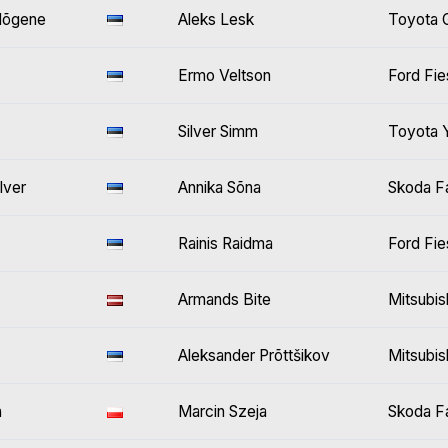
Nõgene
Aleks Lesk
Toyota G
Ermo Veltson
Ford Fie
Silver Simm
Toyota Y
lver
Annika Sõna
Skoda F
Rainis Raidma
Ford Fie
Armands Bite
Mitsubis
Aleksander Prõttšikov
Mitsubis
a
Marcin Szeja
Skoda F