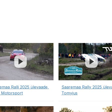
emaa Ralli 2025 ülevaade,
Saaremaa Rally 2025 ülev
 Motorsport
Tomyjus