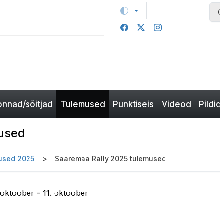
nnad/sõitjad
Tulemused
Punktiseis
Videod
Pildi
used
used 2025
Saaremaa Rally 2025 tulemused
 oktoober - 11. oktoober