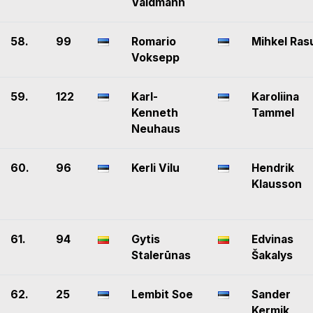
Valdmann
58.
99
Romario
Mihkel Ras
Voksepp
59.
122
Karl-
Karoliina
Kenneth
Tammel
Neuhaus
60.
96
Kerli Vilu
Hendrik
Klausson
61.
94
Gytis
Edvinas
Stalerūnas
Šakalys
62.
25
Lembit Soe
Sander
Kermik