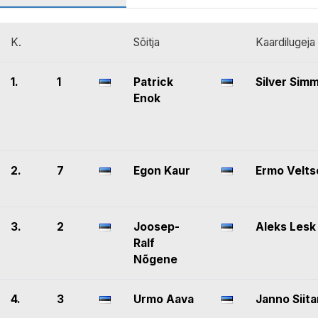
K.
Sõitja
Kaardilugeja
1.
1
Patrick
Silver Sim
Enok
2.
7
Egon Kaur
Ermo Velts
3.
2
Joosep-
Aleks Lesk
Ralf
Nõgene
4.
3
Urmo Aava
Janno Siita