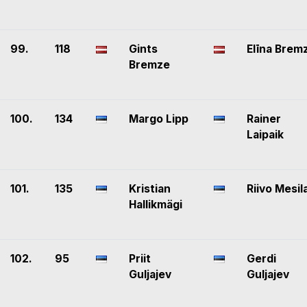
99.
118
Gints
Elīna Brem
Bremze
100.
134
Margo Lipp
Rainer
Laipaik
101.
135
Kristian
Riivo Mesil
Hallikmägi
102.
95
Priit
Gerdi
Guljajev
Guljajev