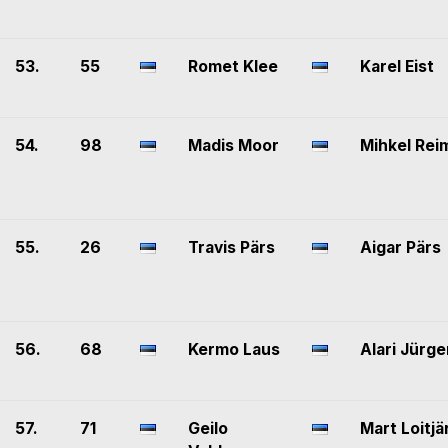
53.
55
Romet Klee
Karel Eist
54.
98
Madis Moor
Mihkel Rei
55.
26
Travis Pärs
Aigar Pärs
56.
68
Kermo Laus
Alari Jürg
57.
71
Geilo
Mart Loitjä