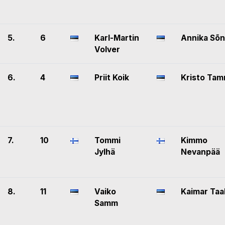
5.
6
Karl-Martin
Annika Sõ
Volver
6.
4
Priit Koik
Kristo Ta
7.
10
Tommi
Kimmo
Jylhä
Nevanpää
8.
11
Vaiko
Kaimar Taa
Samm