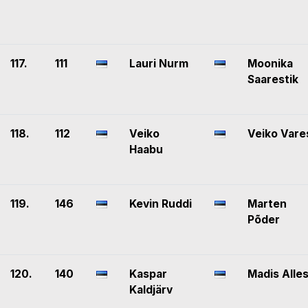
117.
111
Lauri Nurm
Moonika
Saarestik
118.
112
Veiko
Veiko Vare
Haabu
119.
146
Kevin Ruddi
Marten
Põder
120.
140
Kaspar
Madis Alle
Kaldjärv