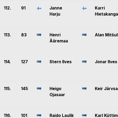
112.
91
Janne
Karri
Harju
Hietakang
113.
83
Henri
Alan Mitšul
Ääremaa
114.
127
Stern Ilves
Jonar Ilves
115.
145
Heigo
Keir Järvsa
Ojasaar
116.
101
Raido Laulik
Karl Küttim