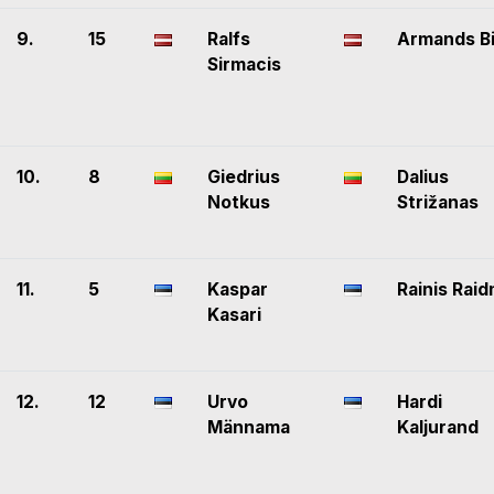
9.
15
Ralfs
Armands B
Sirmacis
10.
8
Giedrius
Dalius
Notkus
Strižanas
11.
5
Kaspar
Rainis Rai
Kasari
12.
12
Urvo
Hardi
Männama
Kaljurand