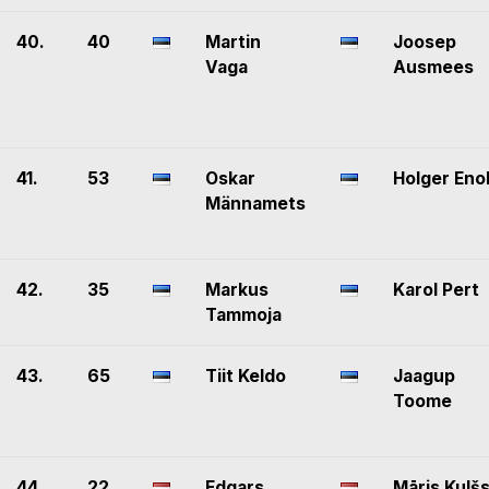
40.
40
Martin
Joosep
Vaga
Ausmees
41.
53
Oskar
Holger Eno
Männamets
42.
35
Markus
Karol Pert
Tammoja
43.
65
Tiit Keldo
Jaagup
Toome
44.
22
Edgars
Māris Kulš