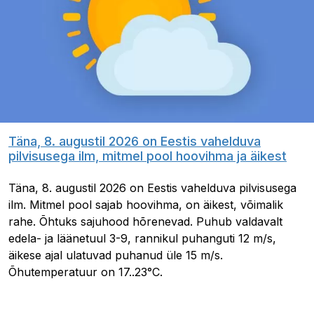
Täna, 8. augustil 2026 on Eestis vahelduva
pilvisusega ilm, mitmel pool hoovihma ja äikest
Täna, 8. augustil 2026 on Eestis vahelduva pilvisusega
ilm. Mitmel pool sajab hoovihma, on äikest, võimalik
rahe. Õhtuks sajuhood hõrenevad. Puhub valdavalt
edela- ja läänetuul 3-9, rannikul puhanguti 12 m/s,
äikese ajal ulatuvad puhanud üle 15 m/s.
Õhutemperatuur on 17..23°C.