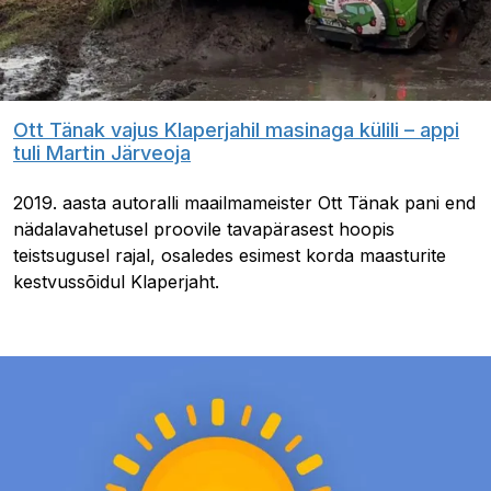
Ott Tänak vajus Klaperjahil masinaga külili – appi
tuli Martin Järveoja
2019. aasta autoralli maailmameister Ott Tänak pani end
nädalavahetusel proovile tavapärasest hoopis
teistsugusel rajal, osaledes esimest korda maasturite
kestvussõidul Klaperjaht.