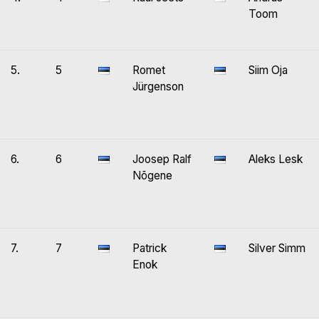
Toom
5.
5
Romet
Siim Oja
Jürgenson
6.
6
Joosep Ralf
Aleks Lesk
Nõgene
7.
7
Patrick
Silver Simm
Enok