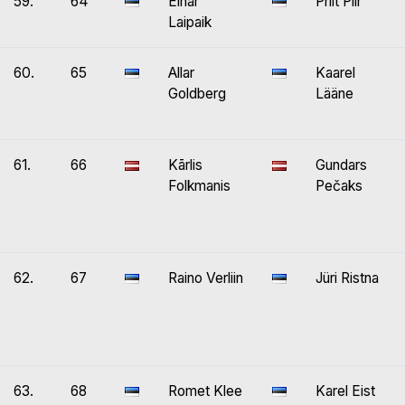
59.
64
Einar
Priit Piir
Laipaik
60.
65
Allar
Kaarel
Goldberg
Lääne
61.
66
Kārlis
Gundars
Folkmanis
Pečaks
62.
67
Raino Verliin
Jüri Ristna
63.
68
Romet Klee
Karel Eist