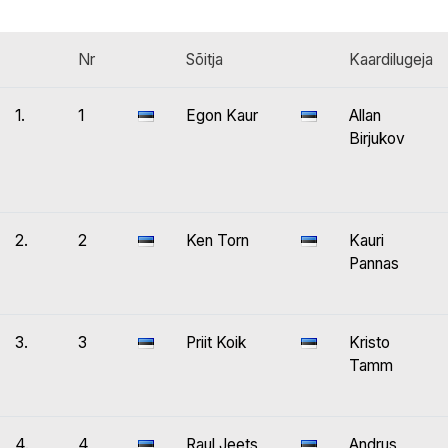
Nr
Sõitja
Kaardilugeja
1.
1
Egon Kaur
Allan
Birjukov
2.
2
Ken Torn
Kauri
Pannas
3.
3
Priit Koik
Kristo
Tamm
4.
4
Raul Jeets
Andrus