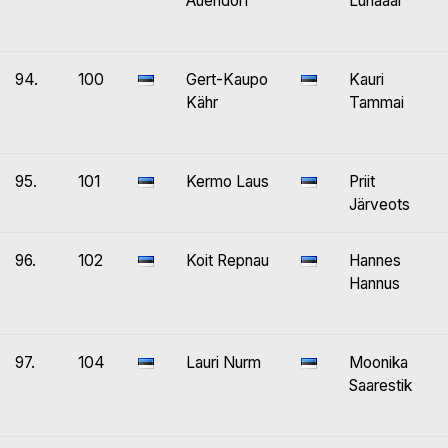
Auendorf
Luhaäär
94.
100
Gert-Kaupo
Kauri
Kähr
Tammai
95.
101
Kermo Laus
Priit
Järveots
96.
102
Koit Repnau
Hannes
Hannus
97.
104
Lauri Nurm
Moonika
Saarestik