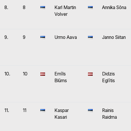
8.
8
Karl Martin
Annika Sõna
Volver
9.
9
Urmo Aava
Janno Siitan
10.
10
Emīls
Didzis
Blūms
Eglītis
11.
11
Kaspar
Rainis
Kasari
Raidma