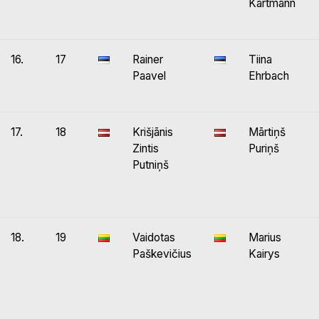
Kärtmann
16.
17
Rainer
Tiina
Paavel
Ehrbach
17.
18
Krišjānis
Mārtiņš
Zintis
Puriņš
Putniņš
18.
19
Vaidotas
Marius
Paškevičius
Kairys