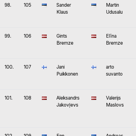
98.
105
Sander
Martin
Klaus
Udusalu
99.
106
Gints
Elīna
Bremze
Bremze
100.
107
Jani
arto
Puikkonen
suvanto
101.
108
Aleksandrs
Valerijs
Jakovļevs
Maslovs
102.
109
Enn
Andreas