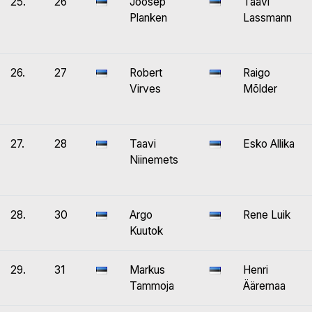
25.
26
Joosep
Taavi
Planken
Lassmann
26.
27
Robert
Raigo
Virves
Mõlder
27.
28
Taavi
Esko Allika
Niinemets
28.
30
Argo
Rene Luik
Kuutok
29.
31
Markus
Henri
Tammoja
Ääremaa