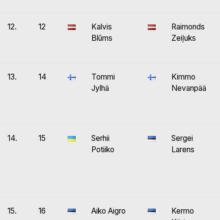
12.
12
Kalvis
Raimonds
Blūms
Zeiļuks
13.
14
Tommi
Kimmo
Jylhä
Nevanpää
14.
15
Serhii
Sergei
Potiiko
Larens
15.
16
Aiko Aigro
Kermo