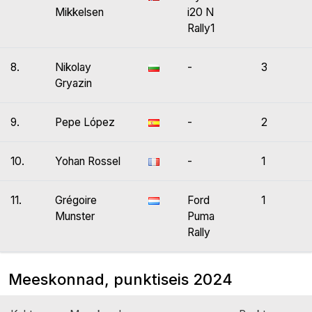
Mikkelsen
i20 N
Rally1
8.
Nikolay
-
3
Gryazin
9.
Pepe López
-
2
10.
Yohan Rossel
-
1
11.
Grégoire
Ford
1
Munster
Puma
Rally
Meeskonnad, punktiseis 2024