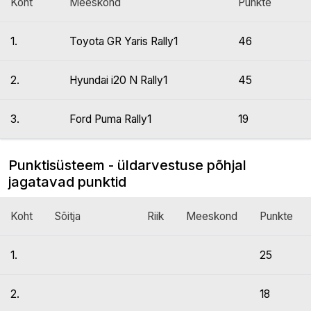
Koht
Meeskond
Punkte
1.
Toyota GR Yaris Rally1
46
2.
Hyundai i20 N Rally1
45
3.
Ford Puma Rally1
19
Punktisüsteem - üldarvestuse põhjal
jagatavad punktid
Koht
Sõitja
Riik
Meeskond
Punkte
1.
25
2.
18