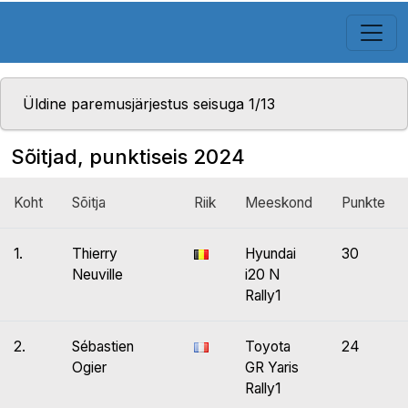
Üldine paremusjärjestus seisuga 1/13
Sõitjad, punktiseis 2024
Koht
Sõitja
Riik
Meeskond
Punkte
1.
Thierry
Hyundai
30
Neuville
i20 N
Rally1
2.
Sébastien
Toyota
24
Ogier
GR Yaris
Rally1