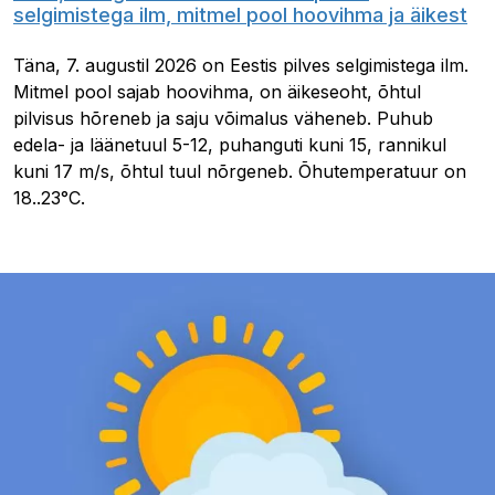
selgimistega ilm, mitmel pool hoovihma ja äikest
Täna, 7. augustil 2026 on Eestis pilves selgimistega ilm.
Mitmel pool sajab hoovihma, on äikeseoht, õhtul
pilvisus hõreneb ja saju võimalus väheneb. Puhub
edela- ja läänetuul 5-12, puhanguti kuni 15, rannikul
kuni 17 m/s, õhtul tuul nõrgeneb. Õhutemperatuur on
18..23°C.