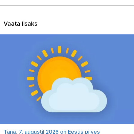
Vaata lisaks
Täna, 7. augustil 2026 on Eestis pilves