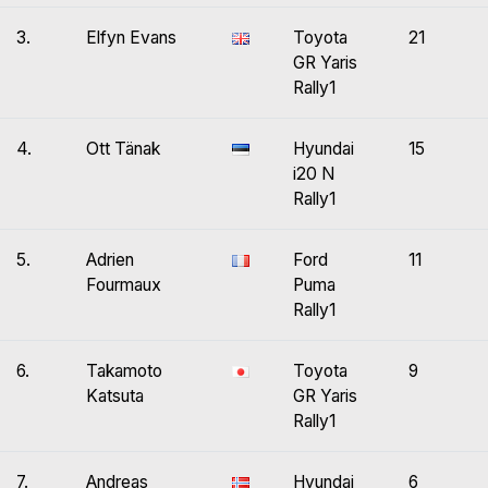
3.
Elfyn Evans
Toyota
21
GR Yaris
Rally1
4.
Ott Tänak
Hyundai
15
i20 N
Rally1
5.
Adrien
Ford
11
Fourmaux
Puma
Rally1
6.
Takamoto
Toyota
9
Katsuta
GR Yaris
Rally1
7.
Andreas
Hyundai
6