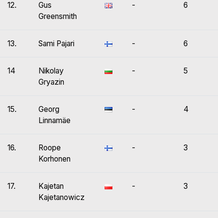
12.
Gus
-
6
Greensmith
13.
Sami Pajari
-
6
14
Nikolay
-
5
Gryazin
15.
Georg
-
4
Linnamäe
16.
Roope
-
3
Korhonen
17.
Kajetan
-
3
Kajetanowicz