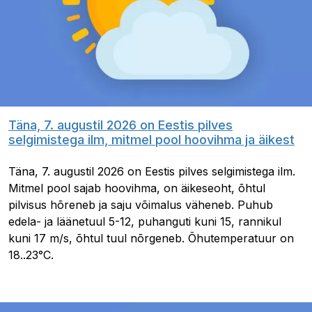
Täna, 7. augustil 2026 on Eestis pilves
selgimistega ilm, mitmel pool hoovihma ja äikest
Täna, 7. augustil 2026 on Eestis pilves selgimistega ilm.
Mitmel pool sajab hoovihma, on äikeseoht, õhtul
pilvisus hõreneb ja saju võimalus väheneb. Puhub
edela- ja läänetuul 5-12, puhanguti kuni 15, rannikul
kuni 17 m/s, õhtul tuul nõrgeneb. Õhutemperatuur on
18..23°C.