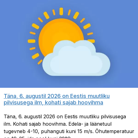
Täna, 6. augustil 2026 on Eestis muutliku
pilvisusega ilm, kohati sajab hoovihma
Täna, 6. augustil 2026 on Eestis muutliku pilvisusega
ilm. Kohati sajab hoovihma. Edela- ja läänetuul
tugevneb 4-10, puhanguti kuni 15 m/s. Õhutemperatuur