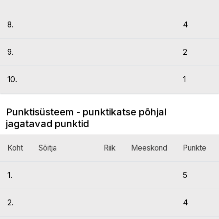
8.
4
9.
2
10.
1
Punktisüsteem - punktikatse põhjal
jagatavad punktid
Koht
Sõitja
Riik
Meeskond
Punkte
1.
5
2.
4