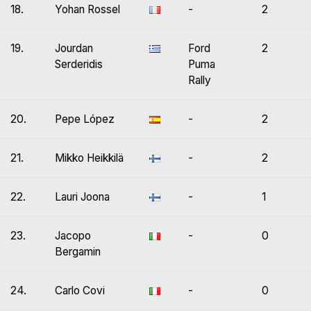
18.
Yohan Rossel
-
2
19.
Jourdan
Ford
2
Serderidis
Puma
Rally
20.
Pepe López
-
2
21.
Mikko Heikkilä
-
2
22.
Lauri Joona
-
1
23.
Jacopo
-
0
Bergamin
24.
Carlo Covi
-
0