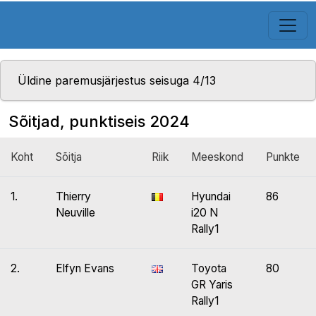
Üldine paremusjärjestus seisuga 4/13
Sõitjad, punktiseis 2024
Koht
Sõitja
Riik
Meeskond
Punkte
1.
Thierry
Hyundai
86
Neuville
i20 N
Rally1
2.
Elfyn Evans
Toyota
80
GR Yaris
Rally1