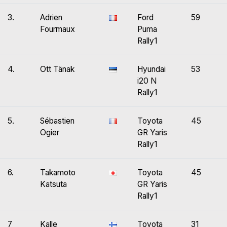
3.
Adrien
Ford
59
Fourmaux
Puma
Rally1
4.
Ott Tänak
Hyundai
53
i20 N
Rally1
5.
Sébastien
Toyota
45
Ogier
GR Yaris
Rally1
6.
Takamoto
Toyota
45
Katsuta
GR Yaris
Rally1
7
Kalle
Toyota
31