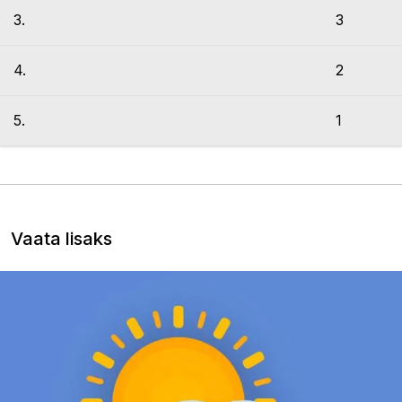
3.
3
4.
2
5.
1
Vaata lisaks