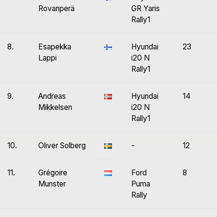
Rovanperä
GR Yaris
Rally1
8.
Esapekka
Hyundai
23
Lappi
i20 N
Rally1
9.
Andreas
Hyundai
14
Mikkelsen
i20 N
Rally1
10.
Oliver Solberg
-
12
11.
Grégoire
Ford
8
Munster
Puma
Rally