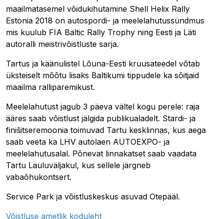
maailmatasemel võidukihutamine Shell Helix Rally
Estonia 2018 on autospordi- ja meelelahutussündmus
mis kuulub FIA Baltic Rally Trophy ning Eesti ja Läti
autoralli meistrivõistluste sarja.
Tartus ja käänulistel Lõuna-Eesti kruusateedel võtab
üksteiselt mõõtu lisaks Baltikumi tippudele ka sõitjaid
maailma ralliparemikust.
Meelelahutust jagub 3 päeva vältel kogu perele: raja
ääres saab võistlust jälgida publikualadelt. Stardi- ja
finišitseremoonia toimuvad Tartu kesklinnas, kus aega
saab veeta ka LHV autolaen AUTOEXPO- ja
meelelahutusalal. Põnevat linnakatset saab vaadata
Tartu Lauluväljakul, kus sellele järgneb
vabaõhukontsert.
Service Park ja võistluskeskus asuvad Otepääl.
Võistluse ametlik koduleht