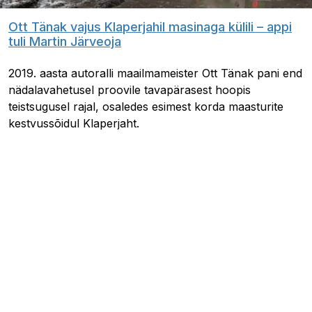
Ott Tänak vajus Klaperjahil masinaga külili – appi
tuli Martin Järveoja
2019. aasta autoralli maailmameister Ott Tänak pani end
nädalavahetusel proovile tavapärasest hoopis
teistsugusel rajal, osaledes esimest korda maasturite
kestvussõidul Klaperjaht.