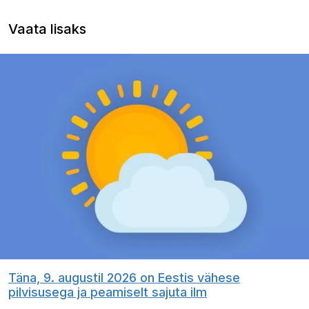
Vaata lisaks
Täna, 9. augustil 2026 on Eestis vähese
pilvisusega ja peamiselt sajuta ilm