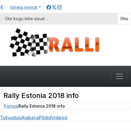
Vaheta teemat
Otsi
Rally Estonia 2018 info
Portaal
Rally Estonia 2018 info
Tutvustus
Ajakava
Pildid
Videod