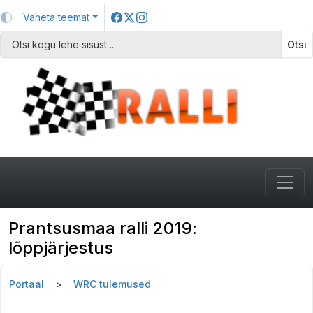
Vaheta teemat
Otsi
Prantsusmaa ralli 2019:
lõppjärjestus
Portaal
WRC tulemused