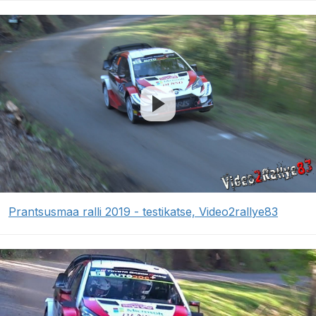
Prantsusmaa ralli 2019 - testikatse, Video2rallye83