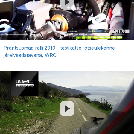
Prantsusmaa ralli 2019 - testikatse, otseülekanne
järelvaadatavana, WRC