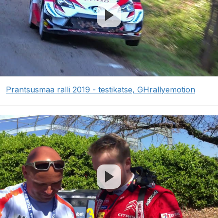
Prantsusmaa ralli 2019 - testikatse, GHrallyemotion