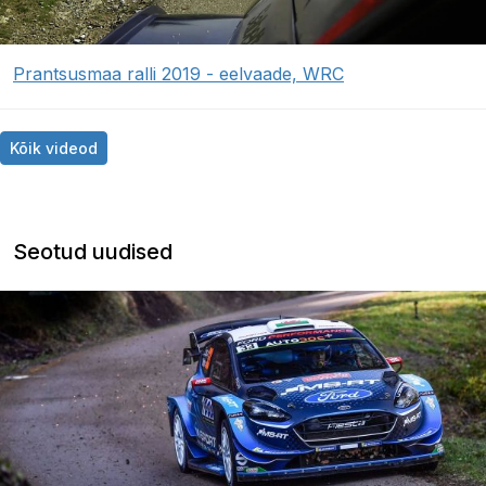
Prantsusmaa ralli 2019 - eelvaade, WRC
Kõik videod
Seotud uudised