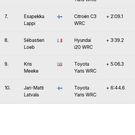
7.
Esapekka
Citroën C3
+ 2:09.1
Lappi
WRC
8.
Sébastien
Hyundai
+ 3:39.2
Loeb
i20 WRC
9.
Kris
Toyota
+ 5:06.3
Meeke
Yaris WRC
10.
Jari-Matti
Toyota
+ 6:44.6
Latvala
Yaris WRC